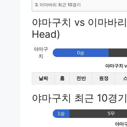
이마바리 최근 10경기
야마구치 vs 이마바리 
Head)
야마구
0승
치
야마구치 
날짜
홈
전반
원정
야마구치 최근 10경
1승
5무
야마구