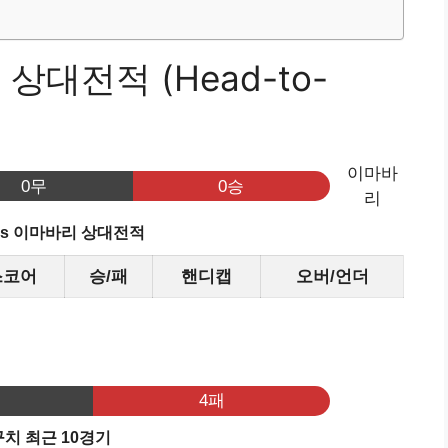
상대전적 (Head-to-
이마바
0무
0승
리
vs 이마바리 상대전적
스코어
승/패
핸디캡
오버/언더
기
4패
치 최근 10경기