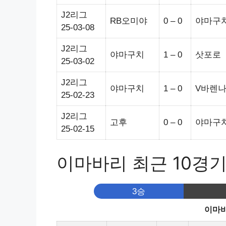
J2리그
RB오미야
0 – 0
야마구
25-03-08
J2리그
야마구치
1 – 0
삿포로
25-03-02
J2리그
야마구치
1 – 0
V바렌
25-02-23
J2리그
고후
0 – 0
야마구
25-02-15
이마바리 최근 10경
3승
이마바