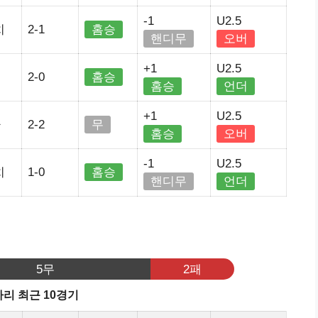
-1
U2.5
치
2-1
홈승
핸디무
오버
+1
U2.5
2-0
홈승
홈승
언더
+1
U2.5
나
2-2
무
홈승
오버
-1
U2.5
치
1-0
홈승
핸디무
언더
기
5무
2패
리 최근 10경기