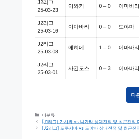
J2리그
이와키
0 – 0
이마바
25-03-23
J2리그
이마바리
0 – 0
도야마
25-03-16
J2리그
에히메
1 – 0
이마바
25-03-08
J2리그
사간도스
0 – 3
이마바
25-03-01
다
Categories
미분류
[J1리그] 가시와 vs 니가타 상대전적 및 최근전적
[J2리그] 도쿠시마 vs 도야마 상대전적 및 최근