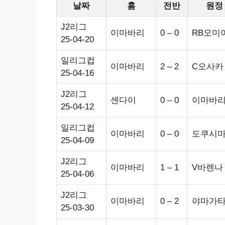
날짜
홈
전반
원정
J2리그
이마바리
0 – 0
RB오미
25-04-20
일리그컵
이마바리
2 – 2
C오사카
25-04-16
J2리그
센다이
0 – 0
이마바
25-04-12
일리그컵
이마바리
0 – 0
도쿠시
25-04-09
J2리그
이마바리
1 – 1
V바렌나
25-04-06
J2리그
이마바리
0 – 2
야마가
25-03-30