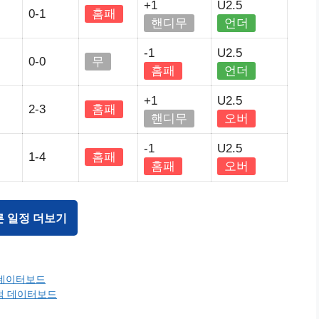
+1
U2.5
리
0-1
홈패
핸디무
언더
-1
U2.5
0-0
무
홈패
언더
+1
U2.5
리
2-3
홈패
핸디무
오버
-1
U2.5
리
1-4
홈패
홈패
오버
른 일정 더보기
 데이터보드
전적 데이터보드