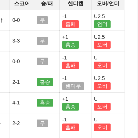
스코어
승/패
핸디캡
오버/언더
-1
U2.5
야
0-0
무
홈패
언더
+1
U2.5
3-3
무
홈승
오버
-1
U
리
0-0
무
홈패
오버
-1
U2.5
마
2-1
홈승
핸디무
오버
+1
U
4-1
홈승
홈승
오버
-1
U
타
2-2
무
홈패
오버