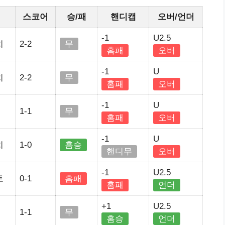
스코어
승/패
핸디캡
오버/언더
-1
U2.5
치
2-2
무
홈패
오버
-1
U
치
2-2
무
홈패
오버
-1
U
1-1
무
홈패
오버
-1
U
치
1-0
홈승
핸디무
오버
-1
U2.5
토
0-1
홈패
홈패
언더
+1
U2.5
1-1
무
홈승
언더