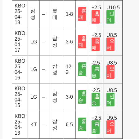
KBO
+2.5
U10.5
삼
롯
홈
25-
홈
언
–
1-8
04-
성
데
패
패
더
18
KBO
+2.5
U8.5
삼
홈
25-
홈
오
LG
–
3-6
04-
성
패
패
버
17
KBO
-2.5
U8.5
삼
홈
25-
12-
홈
오
LG
–
04-
2
성
승
승
버
16
KBO
-2.5
U8.5
삼
홈
25-
홈
언
LG
–
3-0
04-
성
승
승
더
15
KBO
+2.5
U9.5
삼
홈
25-
홈
오
KT
–
6-5
04-
성
승
승
버
13