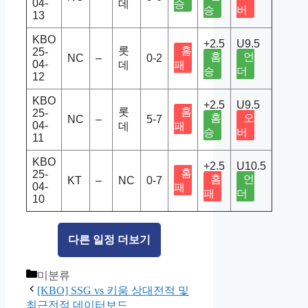
04-
데
승
승
버
13
KBO
+2.5
U9.5
롯
홈
25-
홈
언
NC
–
0-2
04-
데
패
승
더
12
KBO
+2.5
U9.5
롯
홈
25-
홈
오
NC
–
5-7
04-
데
패
승
버
11
KBO
+2.5
U10.5
홈
25-
홈
언
KT
–
NC
0-7
04-
패
패
더
10
다른 일정 더보기
Categories
미분류
[KBO] SSG vs 키움 상대전적 및
최근전적 데이터보드