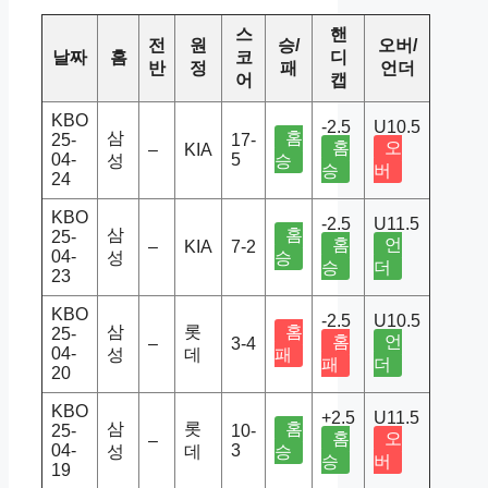
스
핸
전
원
승/
오버/
날짜
홈
코
디
반
정
패
언더
어
캡
KBO
-2.5
U10.5
삼
홈
25-
17-
홈
오
–
KIA
04-
5
성
승
승
버
24
KBO
-2.5
U11.5
삼
홈
25-
홈
언
–
KIA
7-2
04-
성
승
승
더
23
KBO
-2.5
U10.5
삼
롯
홈
25-
홈
언
–
3-4
04-
성
데
패
패
더
20
KBO
+2.5
U11.5
삼
롯
홈
25-
10-
홈
오
–
04-
3
성
데
승
승
버
19