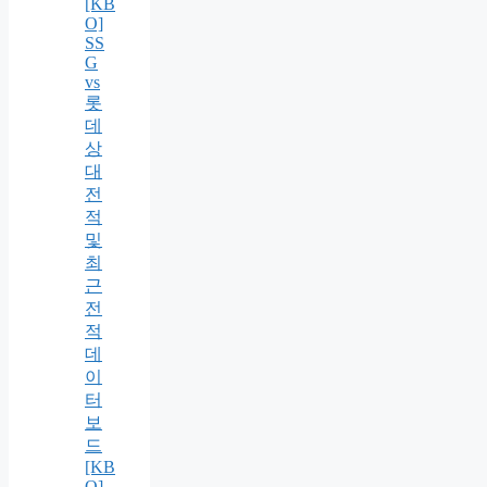
[KB
O]
SS
G
vs
롯
데
상
대
전
적
및
최
근
전
적
데
이
터
보
드
[KB
O]