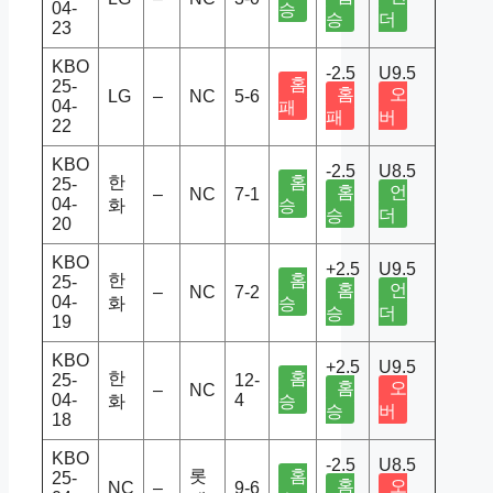
04-
승
승
더
23
KBO
-2.5
U9.5
홈
25-
홈
오
LG
–
NC
5-6
04-
패
패
버
22
KBO
-2.5
U8.5
한
홈
25-
홈
언
–
NC
7-1
04-
화
승
승
더
20
KBO
+2.5
U9.5
한
홈
25-
홈
언
–
NC
7-2
04-
화
승
승
더
19
KBO
+2.5
U9.5
한
홈
25-
12-
홈
오
–
NC
04-
4
화
승
승
버
18
KBO
-2.5
U8.5
롯
홈
25-
홈
오
NC
–
9-6