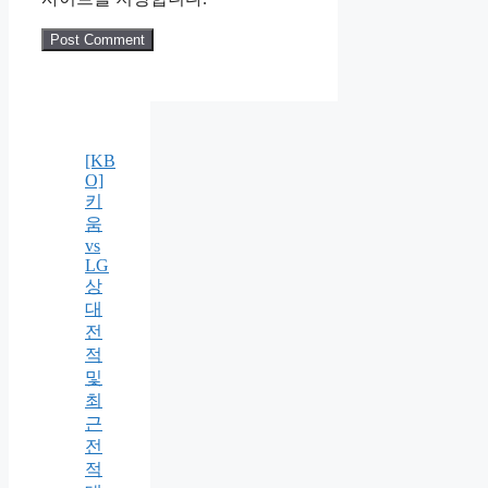
[KB
O]
키
움
vs
LG
상
대
전
적
및
최
근
전
적