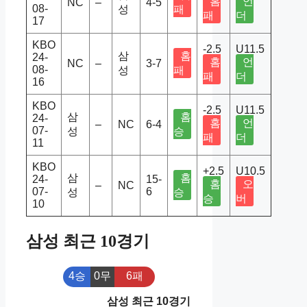
홈
언
NC
–
4-5
08-
성
패
패
더
17
KBO
-2.5
U11.5
삼
홈
24-
홈
언
NC
–
3-7
08-
성
패
패
더
16
KBO
-2.5
U11.5
삼
홈
24-
홈
언
–
NC
6-4
07-
성
승
패
더
11
KBO
+2.5
U10.5
삼
홈
24-
15-
홈
오
–
NC
07-
6
성
승
승
버
10
삼성 최근 10경기
4승
0무
6패
삼성 최근 10경기