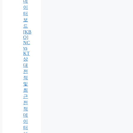
데
이
터
보
드
[KB
O]
NC
vs
KT
상
대
전
적
및
최
근
전
적
데
이
터