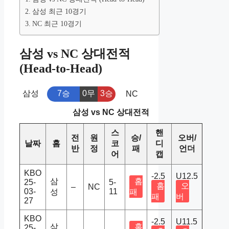
삼성 최근 10경기
NC 최근 10경기
삼성 vs NC 상대전적
(Head-to-Head)
삼성
7승
0무
3승
NC
삼성 vs NC 상대전적
스
핸
전
원
승/
오버/
날짜
홈
코
디
반
정
패
언더
어
캡
KBO
-2.5
U12.5
삼
홈
25-
5-
홈
오
–
NC
03-
11
성
패
패
버
27
KBO
-2.5
U11.5
삼
홈
25-