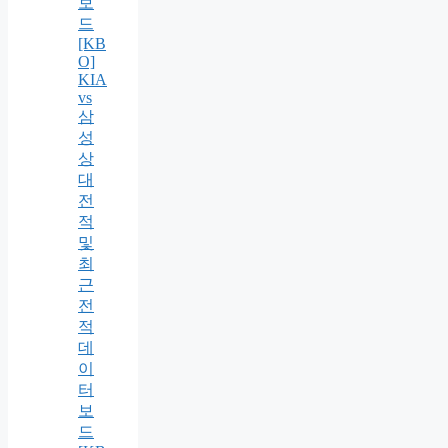
보
드
[KB
O]
KIA
vs
삼
성
상
대
전
적
및
최
근
전
적
데
이
터
보
드