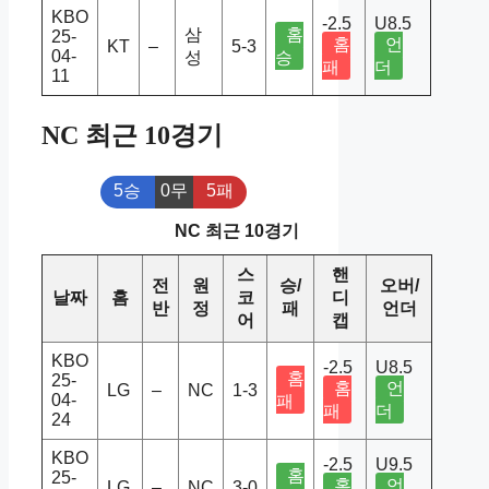
KBO
-2.5
U8.5
삼
홈
25-
홈
언
KT
–
5-3
04-
성
승
패
더
11
NC 최근 10경기
5승
0무
5패
NC 최근 10경기
스
핸
전
원
승/
오버/
날짜
홈
코
디
반
정
패
언더
어
캡
KBO
-2.5
U8.5
홈
25-
홈
언
LG
–
NC
1-3
04-
패
패
더
24
KBO
-2.5
U9.5
홈
25-
홈
언
LG
–
NC
3-0