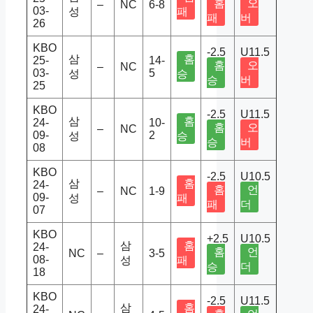
홈
오
–
NC
6-8
03-
성
패
패
버
26
KBO
-2.5
U11.5
삼
홈
25-
14-
홈
오
–
NC
03-
5
성
승
승
버
25
KBO
-2.5
U11.5
삼
홈
24-
10-
홈
오
–
NC
09-
2
성
승
승
버
08
KBO
-2.5
U10.5
삼
홈
24-
홈
언
–
NC
1-9
09-
성
패
패
더
07
KBO
+2.5
U10.5
삼
홈
24-
홈
언
NC
–
3-5
08-
성
패
승
더
18
KBO
-2.5
U11.5
삼
홈
24-