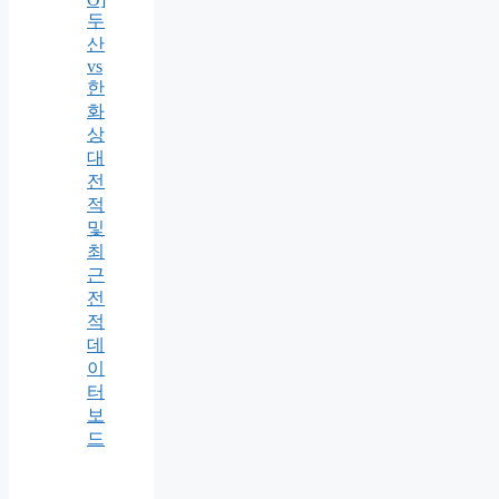
두
산
vs
한
화
상
대
전
적
및
최
근
전
적
데
이
터
보
드