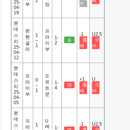
2
버
25-
무
부
임
04-
19
분
데
묀
프
-1
U2.5
1
스
헨
라
1-
홈
오
승
–
리
2
글
이
1
패
버
25-
라
부
04-
12
분
데
프
도
+1
U
0
스
라
르
1-
홈
오
패
–
리
4
이
트
1
패
버
25-
부
문
04-
05
분
데
프
U
-1
U2.5
1
스
베
라
1-
홈
오
패