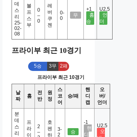
데
볼
레
+1
U2.5
0
스
프
버
0-
홈
언
무
–
리
0
스
쿠
0
승
더
25-
부
젠
02-
08
프라이부 최근 10경기
5승
3무
2패
프라이부 최근 10경기
스
핸
오
날
전
원
홈
코
승/패
디
버/
짜
반
정
어
캡
언더
분
데
프
호
-1
U2.5
2
스
핸
라
펜
3-
오
승
–
리
디
2
이
하