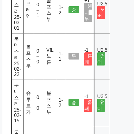
볼
+1
브
U2.5
0
스
핸
프
1-
오
레
승
–
리
디
2
스
1
버
멘
25-
무
부
03-
01
분
데
볼
VfL
-1
U2.5
0
스
프
1-
보
홈
언
무
–
리
1
스
0
훔
패
더
25-
부
02-
22
분
데
슈
볼
-1
U3.5
0
스
투
프
1-
홈
언
승
–
리
2
트
스
0
패
더
25-
가
부
02-
15
분