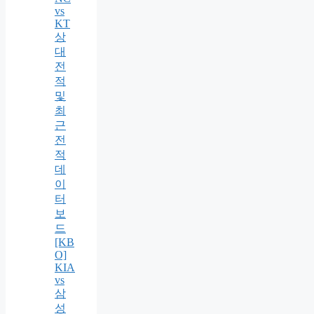
vs
KT
상
대
전
적
및
최
근
전
적
데
이
터
보
드
[KB
O]
KIA
vs
삼
성