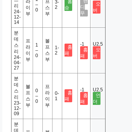
핸
라
프
홈
3-
오
–
리
디
2
이
스
승
0
버
24-
무
부
부
12-
14
분
데
프
볼
-1
U2.5
1
스
라
프
홈
1-
홈
오
–
리
2
이
스
패
0
패
버
24-
부
부
04-
27
분
데
볼
프
-1
U2.5
0
스
프
라
홈
0-
홈
언
–
리
1
스
이
패
0
패
더
23-
부
부
12-
09
분
데