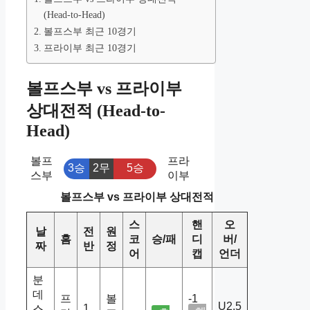
(Head-to-Head)
볼프스부 최근 10경기
프라이부 최근 10경기
볼프스부 vs 프라이부
상대전적 (Head-to-
Head)
볼프
프라
3승
2무
5승
스부
이부
볼프스부 vs 프라이부 상대전적
스
핸
오
날
전
원
홈
코
승/패
디
버/
짜
반
정
어
캡
언더
분
데
프
볼
-1
U2.5
1
스