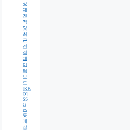
상
대
전
적
및
최
근
전
적
데
이
터
보
드
[KB
O]
SS
G
vs
롯
데
상