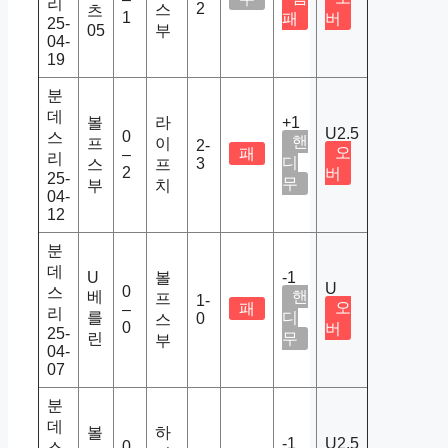
리
2
스
츠
1
패
버
25-
05
부
04-
19
분
데
볼
라
+1
U2.5
0
스
핸
프
이
2-
오
패
–
리
디
3
스
프
2
버
25-
무
부
치
04-
12
분
데
U
볼
-1
U
0
스
베
핸
프
1-
오
패
–
리
를
디
0
스
0
버
25-
린
무
부
04-
07
분
데
볼
하
-1
U2.5
0
스