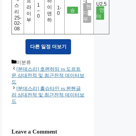
프
하
-1
U2.5
1
스
핸
라
이
1-
언
승
–
리
디
0
이
덴
0
더
25-
무
부
하
02-
08
다른 일정 더보기
Categories
미분류
[분데스리] 호펜하임 vs 도르트
문 상대전적 및 최근전적 데이터보
드
[분데스리] 홀슈타인 vs 묀헨글
라 상대전적 및 최근전적 데이터보
드
Leave a Comment