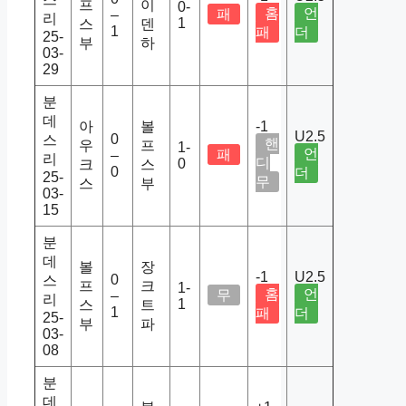
프
이
0-
홈
언
패
–
리
1
스
덴
1
패
더
25-
부
하
03-
29
분
데
아
볼
-1
U2.5
0
스
핸
우
프
1-
언
패
–
리
디
0
크
스
0
더
25-
무
스
부
03-
15
분
데
볼
장
-1
U2.5
0
스
프
크
1-
홈
언
무
–
리
1
스
트
1
패
더
25-
부
파
03-
08
분
데