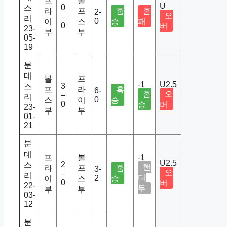
프
볼
U
0
스
라
프
홈
홈
2-
오
–
리
0
이
스
승
패
0
버
23-
부
부
05-
19
분
데
볼
프
-1
U2.5
3
스
프
라
홈
6-
홈
오
–
리
0
스
이
승
0
승
버
23-
부
부
01-
21
분
데
프
볼
-1
U2.5
2
스
핸
라
프
홈
3-
오
–
리
디
2
이
스
승
0
버
22-
무
부
부
03-
12
분