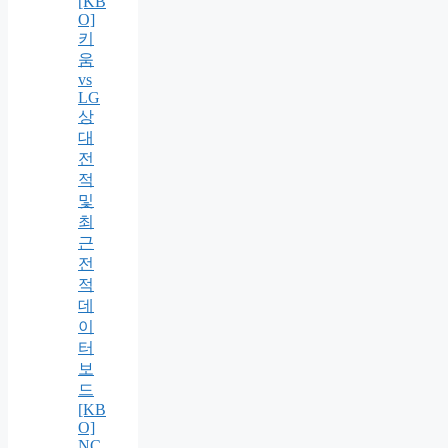
[KB
O]
키
움
vs
LG
상
대
전
적
및
최
근
전
적
데
이
터
보
드
[KB
O]
NC