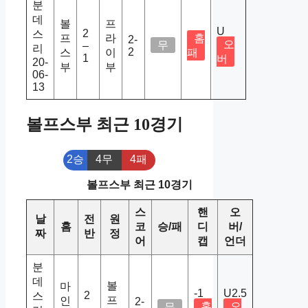
분
데
볼
프
U
2
스
프
라
홈
2-
오
무
–
리
2
스
이
패
1
버
20-
부
부
06-
13
볼프스부 최근 10경기
2승
4무
4패
볼프스부 최근 10경기
스
핸
오
날
전
원
홈
코
승/패
디
버/
짜
반
정
어
캡
언더
분
데
볼
마
-1
U2.5
2
스
프
인
2-
홈
오
무
–