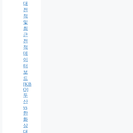
대
전
적
및
최
근
전
적
데
이
터
보
드
[KB
O]
두
산
vs
한
화
상
대