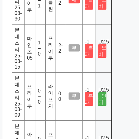
–
리
를
2
이
1
패
버
25-
린
부
03-
30
분
데
프
마
-1
U2.5
1
스
라
인
2-
홈
오
무
–
리
2
이
츠
0
패
버
25-
05
부
03-
15
분
데
프
라
-1
U2.5
0
스
라
이
0-
홈
언
무
–
리
0
이
프
0
패
더
25-
부
치
03-
09
분
데
아
프
-1
U2.5
0