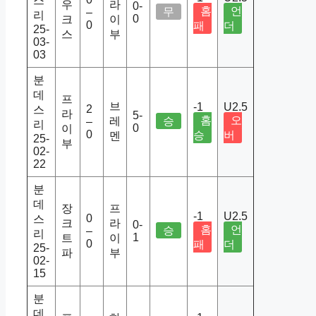
스
우
라
0-
홈
언
무
–
리
0
크
이
0
패
더
25-
스
부
03-
03
분
데
프
브
-1
U2.5
2
스
라
5-
홈
오
레
승
–
리
0
이
0
승
버
멘
25-
부
02-
22
분
데
장
프
-1
U2.5
0
스
크
라
0-
홈
언
승
–
리
1
트
이
0
패
더
25-
파
부
02-
15
분
데