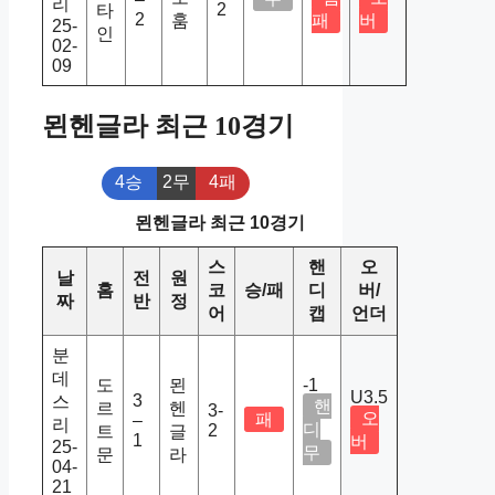
리
2
타
2
훔
패
버
25-
인
02-
09
묀헨글라 최근 10경기
4승
2무
4패
묀헨글라 최근 10경기
스
핸
오
날
전
원
홈
코
승/패
디
버/
짜
반
정
어
캡
언더
분
데
도
묀
-1
U3.5
3
스
핸
르
헨
3-
오
패
–
리
디
2
트
글
1
버
25-
무
문
라
04-
21