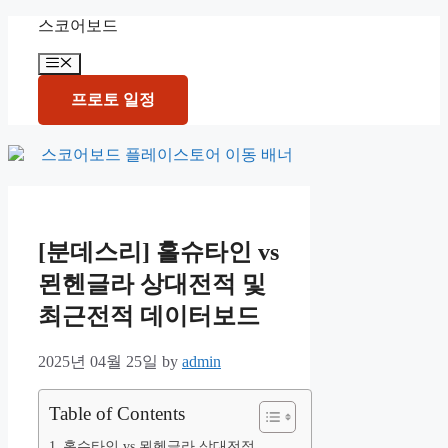
Skip
스코어보드
to
content
Menu
프로토 일정
[분데스리] 홀슈타인 vs
묀헨글라 상대전적 및
최근전적 데이터보드
2025년 04월 25일
by
admin
Table of Contents
홀슈타인 vs 묀헨글라 상대전적