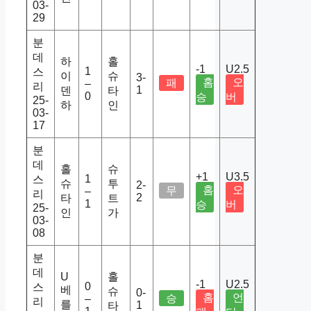
03-
29
분
데
하
홀
-1
U2.5
1
스
이
슈
3-
홈
오
패
–
리
1
덴
타
0
승
버
25-
하
인
03-
17
분
데
홀
슈
+1
U3.5
1
스
슈
투
2-
홈
오
무
–
리
2
타
트
1
승
버
25-
인
가
03-
08
분
데
U
홀
-1
U2.5
0
스
베
슈
0-
홈
언
승
–
리
를
1
타