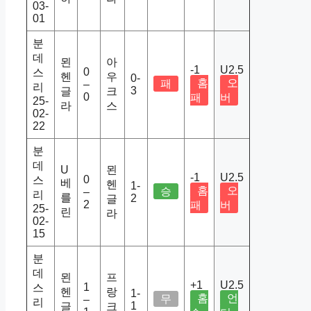
03-
01
분
데
묀
아
-1
U2.5
0
스
헨
우
0-
홈
오
패
–
리
3
글
크
0
패
버
25-
라
스
02-
22
분
데
U
묀
-1
U2.5
0
스
베
헨
1-
홈
오
승
–
리
를
2
글
2
패
버
25-
린
라
02-
15
분
데
묀
프
+1
U2.5
1
스
헨
랑
1-
홈
언
무
–
리
1
글
크