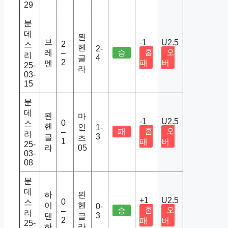
29
분
데
묀
브
-1
U2.5
2
스
헨
2-
홈
오
레
승
–
리
4
글
2
패
버
멘
25-
라
03-
15
분
데
묀
마
-1
U2.5
0
스
헨
인
1-
홈
오
패
–
리
3
글
츠
1
패
버
25-
라
05
03-
08
분
데
하
묀
+1
U2.5
0
스
이
헨
0-
홈
오
승
–
리
3
덴
글
2
패
버
25-
하
라