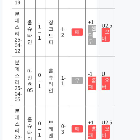
19
분
데
홀
장
+1
U2.5
1
스
핸
슈
크
1-
오
패
–
리
디
2
타
트
1
버
25-
무
인
파
04-
12
분
데
홀
마
-1
U
0
스
슈
인
1-
홈
오
무
–
리
1
타
츠
1
패
버
25-
05
인
04-
05
분
데
홀
브
+1
U2.5
0
스
슈
0-
홈
오
레
패
–
리
3
타
1
패
버
멘
25-
인