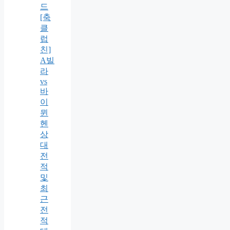
드
[축
클
럽
친]
A빌
라
vs
바
이
뮌
헨
상
대
전
적
및
최
근
전
적