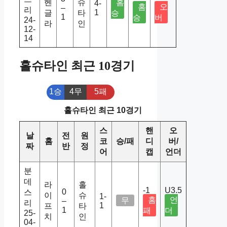
헨
슈
홈
4-
홈
오
–
리
1
글
타
승
1
승
버
24-
라
인
12-
14
홀슈타인 최근 10경기
1승
4무
5패
홀슈타인 최근 10경기
스
핸
오
날
전
원
홈
코
승/패
디
버/
짜
반
정
어
캡
언더
분
데
라
홀
-1
U3.5
0
스
이
슈
1-
홈
언
무
–
리
1
프
타
1
패
더
25-
치
인
04-