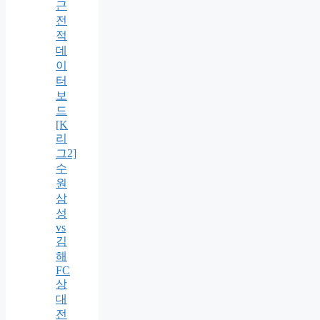
근
전
적
데
이
터
보
드
[K
리
그2]
수
원
삼
성
vs
김
해
FC
상
대
전