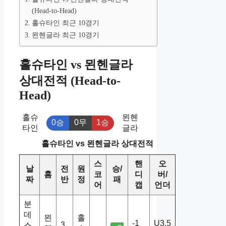
(Head-to-Head)
홀슈타인 최근 10경기
묀헨글라 최근 10경기
홀슈타인 vs 묀헨글라
상대전적 (Head-to-
Head)
홀슈
묀헨
0승
0무
1승
타인
글라
홀슈타인 vs 묀헨글라 상대전적
스
핸
오
날
전
원
승/
홈
코
디
버/
짜
반
정
패
어
캡
언더
분
데
묀
홀
-1
U3.5
3
스