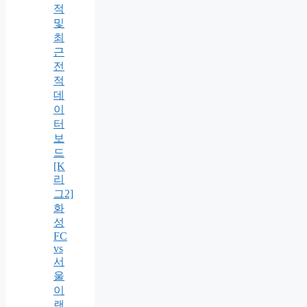
적
및
최
근
전
적
데
이
터
보
드
[K
리
그2]
화
성
FC
vs
서
울
이
랜