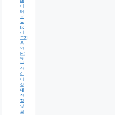
데
이
터
보
드
[K
리
그2]
용
인
FC
vs
부
산
아
이
상
대
전
적
및
최