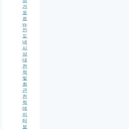
싱
가
포
르
vs
인
도
네
시
상
대
전
적
및
최
근
전
적
데
이
터
보