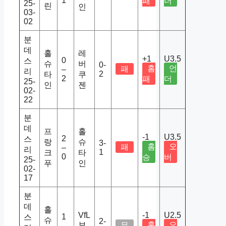
1
패
더
25-
린
인
03-
02
분
데
홀
레
+1
U3.5
0
스
슈
버
0-
홈
언
패
–
리
2
타
쿠
2
패
더
25-
인
젠
02-
22
분
데
프
홀
-1
U3.5
2
스
랑
슈
3-
홈
오
패
–
리
1
크
타
0
승
버
25-
푸
인
02-
17
분
데
홀
VfL
-1
U2.5
1
스
슈
2-
보
홈
오
무
–