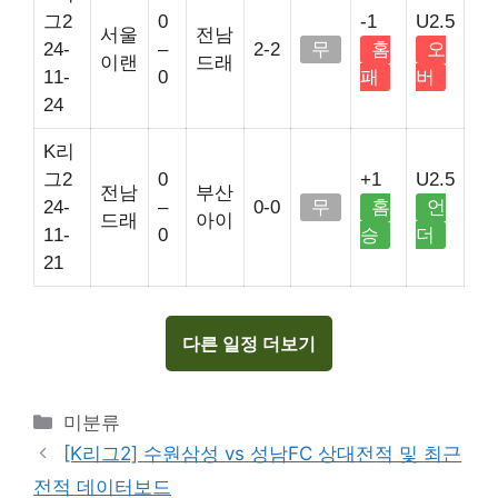
그2
0
-1
U2.5
서울
전남
24-
–
2-2
무
홈
오
이랜
드래
11-
0
패
버
24
K리
그2
0
+1
U2.5
전남
부산
24-
–
0-0
무
홈
언
드래
아이
11-
0
승
더
21
다른 일정 더보기
Categories
미분류
[K리그2] 수원삼성 vs 성남FC 상대전적 및 최근
전적 데이터보드