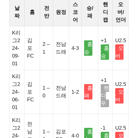
스
핸
오
날
전
승/
홈
원정
코
디
버/
짜
반
패
어
캡
언더
K리
그2
김
+1
U2.5
2 –
전남
홈
24-
포
4-3
홈
오
1
드래
승
09-
FC
승
버
01
K리
+1
그2
김
U2.5
1 –
전남
홈
핸
24-
포
1-2
오
0
드래
패
디
06-
FC
버
무
01
K리
전
그2
-1
U2.5
남
1 –
김포
홈
24-
4-0
홈
오