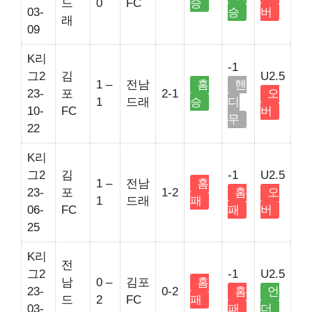
드
0
FC
승
03-
승
버
래
09
K리
-1
그2
김
U2.5
1 –
전남
홈
핸
23-
포
2-1
오
1
드래
승
디
10-
FC
버
무
22
K리
그2
김
-1
U2.5
1 –
전남
홈
23-
포
1-2
홈
오
1
드래
패
06-
FC
패
버
25
K리
전
그2
-1
U2.5
남
0 –
김포
홈
23-
0-2
홈
언
드
2
FC
패
03-
패
더