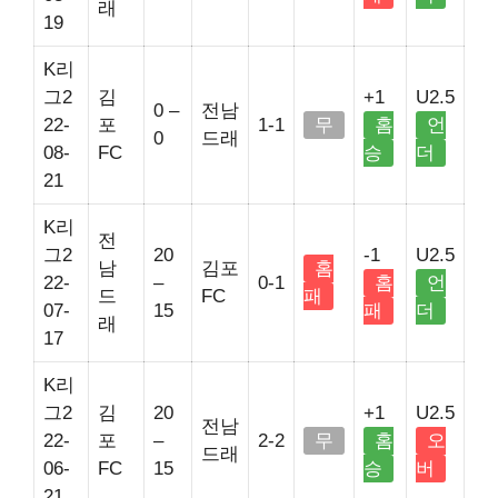
래
19
K리
그2
김
+1
U2.5
0 –
전남
22-
포
1-1
무
홈
언
0
드래
08-
FC
승
더
21
K리
전
그2
20
-1
U2.5
남
김포
홈
22-
–
0-1
홈
언
드
FC
패
07-
15
패
더
래
17
K리
그2
김
20
+1
U2.5
전남
22-
포
–
2-2
무
홈
오
드래
06-
FC
15
승
버
21