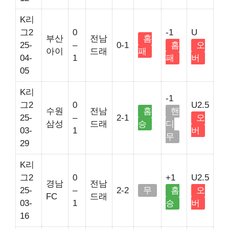
K리
그2
0
-1
U
부산
전남
홈
25-
–
0-1
홈
오
아이
드래
패
04-
1
패
버
05
K리
-1
그2
0
U2.5
수원
전남
홈
핸
25-
–
2-1
오
삼성
드래
승
디
03-
1
버
무
29
K리
그2
0
+1
U2.5
경남
전남
25-
–
2-2
무
홈
오
FC
드래
03-
1
승
버
16