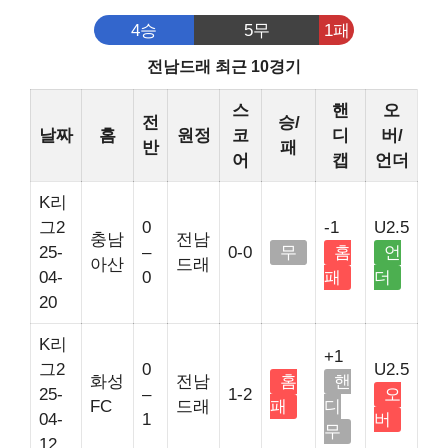
4승
5무
1패
전남드래 최근 10경기
스
핸
오
전
승/
날짜
홈
원정
코
디
버/
반
패
어
캡
언더
K리
그2
0
-1
U2.5
충남
전남
25-
–
0-0
무
홈
언
아산
드래
04-
0
패
더
20
K리
+1
그2
0
U2.5
화성
전남
홈
핸
25-
–
1-2
오
FC
드래
패
디
04-
1
버
무
12