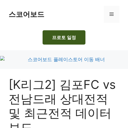
Skip
to
스코어보드
Menu
content
프로토 일정
[K리그2] 김포FC vs
전남드래 상대전적
및 최근전적 데이터
보드