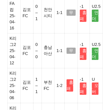
FA
0
-1
U2.5
컵
김포
천안
–
1-1
무
홈
언
25-
FC
시티
1
패
더
04-
16
K리
그2
0
-1
U2.5
김포
충남
25-
–
1-1
무
홈
언
FC
아산
04-
0
패
더
12
K리
그2
1
-1
U
김포
부천
홈
25-
–
1-2
홈
오
FC
FC
패
04-
1
패
버
06
K리