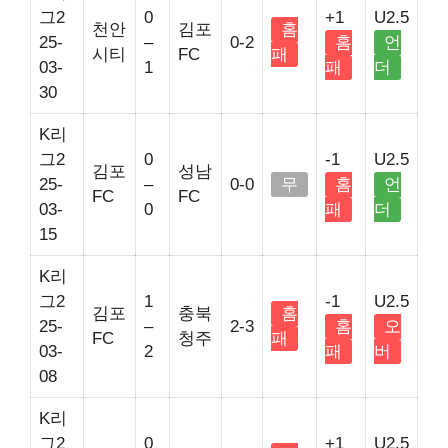
그2
0
+1
U2.5
천안
김포
홈
25-
–
0-2
홈
언
시티
FC
패
03-
1
패
더
30
K리
그2
0
-1
U2.5
김포
성남
25-
–
0-0
무
홈
언
FC
FC
03-
0
패
더
15
K리
그2
1
-1
U2.5
김포
충북
홈
25-
–
2-3
홈
오
FC
청주
패
03-
2
패
버
08
K리
그2
0
+1
U2.5