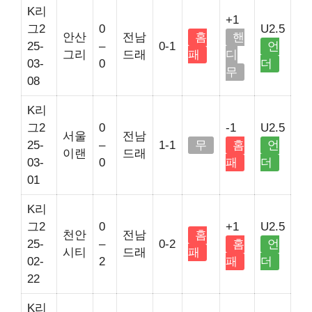
K리
+1
그2
0
U2.5
안산
전남
홈
핸
25-
–
0-1
언
그리
드래
패
디
03-
0
더
무
08
K리
그2
0
-1
U2.5
서울
전남
25-
–
1-1
무
홈
언
이랜
드래
03-
0
패
더
01
K리
그2
0
+1
U2.5
천안
전남
홈
25-
–
0-2
홈
언
시티
드래
패
02-
2
패
더
22
K리