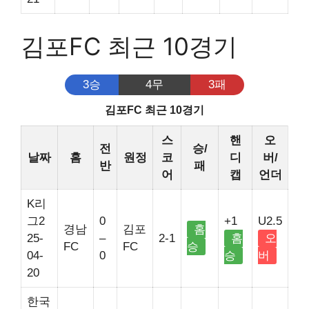
김포FC 최근 10경기
3승
4무
3패
김포FC 최근 10경기
스
핸
오
전
승/
날짜
홈
원정
코
디
버/
반
패
어
캡
언더
K리
그2
0
+1
U2.5
경남
김포
홈
25-
–
2-1
홈
오
FC
FC
승
04-
0
승
버
20
한국