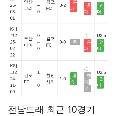
안산
김포
홈
25-
–
0-2
홈
언
그리
FC
패
03-
0
패
더
01
K리
그2
0
-1
U2.5
부산
김포
25-
–
0-0
무
홈
언
아이
FC
02-
0
패
더
22
K리
-1
그2
1
U2.5
김포
천안
홈
핸
24-
–
1-0
언
FC
시티
승
디
11-
0
더
무
09
전남드래 최근 10경기