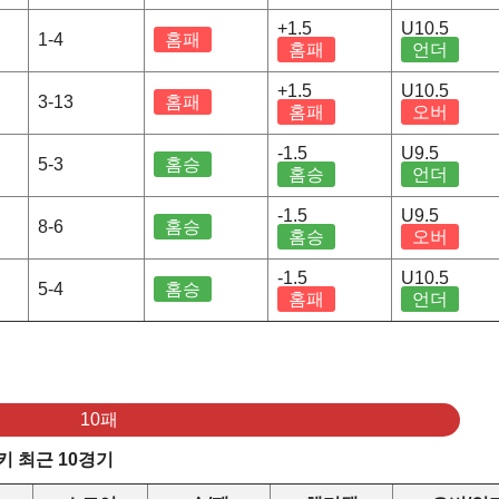
+1.5
U10.5
1-4
홈패
홈패
언더
+1.5
U10.5
3-13
홈패
홈패
오버
-1.5
U9.5
5-3
홈승
홈승
언더
-1.5
U9.5
8-6
홈승
홈승
오버
-1.5
U10.5
5-4
홈승
홈패
언더
10패
 최근 10경기