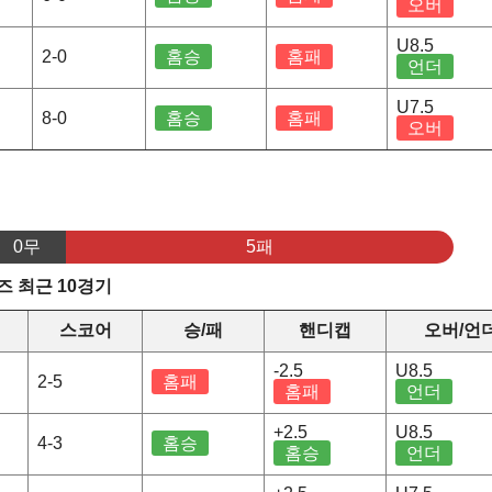
오버
U8.5
2-0
홈승
홈패
언더
U7.5
8-0
홈승
홈패
오버
0무
5패
 최근 10경기
스코어
승/패
핸디캡
오버/언
-2.5
U8.5
2-5
홈패
홈패
언더
+2.5
U8.5
4-3
홈승
홈승
언더