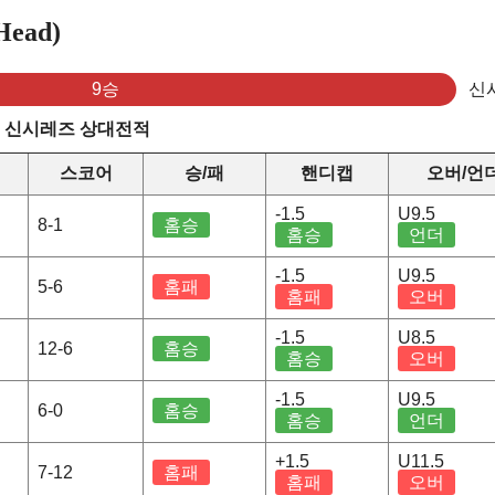
ead)
9승
신
s 신시레즈 상대전적
스코어
승/패
핸디캡
오버/언
-1.5
U9.5
8-1
홈승
홈승
언더
-1.5
U9.5
5-6
홈패
홈패
오버
-1.5
U8.5
12-6
홈승
홈승
오버
-1.5
U9.5
6-0
홈승
홈승
언더
+1.5
U11.5
7-12
홈패
홈패
오버