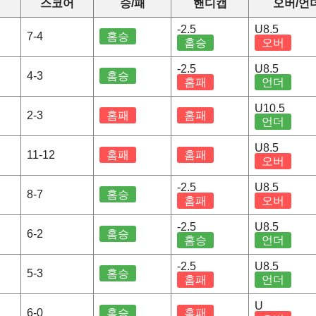
스코어
승/패
핸디캡
오버/언
-2.5
U8.5
7-4
홈승
홈승
오버
-2.5
U8.5
4-3
홈승
홈패
언더
U10.5
2-3
홈패
홈패
언더
U8.5
11-12
홈패
홈패
오버
-2.5
U8.5
8-7
홈승
홈패
오버
-2.5
U8.5
6-2
홈승
홈승
언더
-2.5
U8.5
5-3
홈승
홈패
언더
U
6-0
홈승
홈패