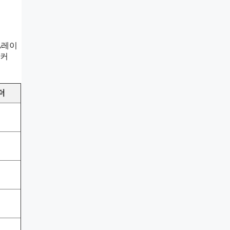
A레이
커
더