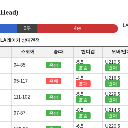
Head)
L
0무
4승
 LA레이커 상대전적
스코어
승/패
핸디캡
오버/언
-5.5
U210.5
94-85
홈승
홈승
언더
-4.5
U216.5
95-117
홈패
홈패
언더
-5.5
U229.5
111-102
홈승
홈승
언더
-8.5
U214.5
97-87
홈승
홈승
언더
-6.5
U220.5