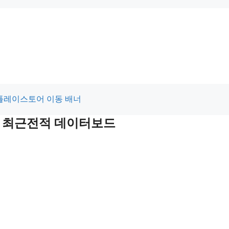
 및 최근전적 데이터보드