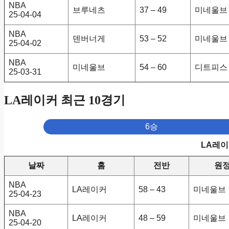
NBA
브루네츠
37 – 49
미네울브
25-04-04
NBA
덴버너게
53 – 52
미네울브
25-04-02
NBA
미네울브
54 – 60
디트피스
25-03-31
LA레이커 최근 10경기
6승
LA레이
날짜
홈
전반
원
NBA
LA레이커
58 – 43
미네울브
25-04-23
NBA
LA레이커
48 – 59
미네울브
25-04-20