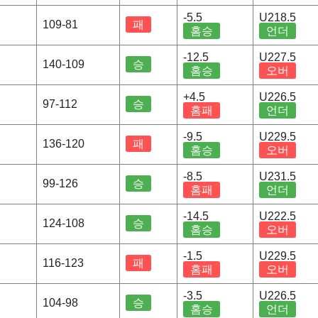
-5.5
U218.5
109-81
패
홈승
언더
-12.5
U227.5
140-109
승
홈승
오버
+4.5
U226.5
97-112
승
홈패
언더
-9.5
U229.5
136-120
패
홈승
오버
-8.5
U231.5
99-126
승
홈패
언더
-14.5
U222.5
124-108
승
홈승
오버
-1.5
U229.5
116-123
패
홈패
오버
-3.5
U226.5
104-98
승
홈승
언더