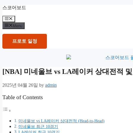
Skip
스코어보드
to
content
Menu
Menu
프로토 일정
[NBA] 미네울브 vs LA레이커 상대전적
2025년 04월 26일
by
admin
Table of Contents
미네울브 vs LA레이커 상대전적 (Head-to-Head)
미네울브 최근 10경기
LA레이커 최근 10경기