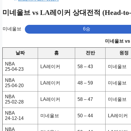
미네울브 vs LA레이커 상대전적 (Head-to-
미네울브
6승
미네울브 vs
날짜
홈
전반
원정
NBA
LA레이커
58 – 43
미네울브
25-04-23
NBA
LA레이커
48 – 59
미네울브
25-04-20
NBA
LA레이커
58 – 47
미네울브
25-02-28
NBA
미네울브
50 – 44
LA레이커
24-12-14
NBA