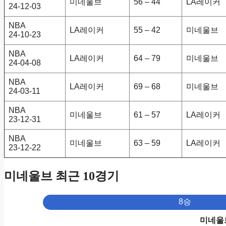
미네울브
56 – 44
LA레이커
24-12-03
NBA
LA레이커
55 – 42
미네울브
24-10-23
NBA
LA레이커
64 – 79
미네울브
24-04-08
NBA
LA레이커
69 – 68
미네울브
24-03-11
NBA
미네울브
61 – 57
LA레이커
23-12-31
NBA
미네울브
63 – 59
LA레이커
23-12-22
미네울브 최근 10경기
8승
미네울브