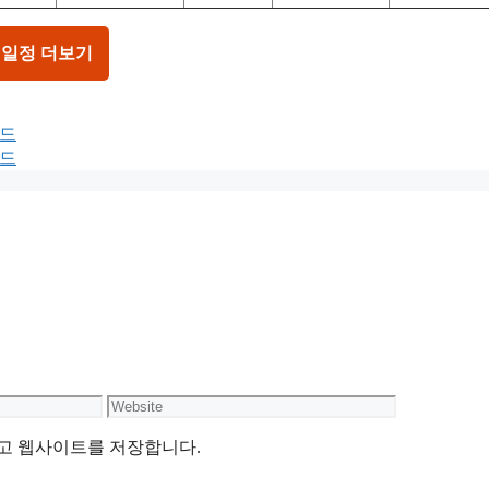
 일정 더보기
보드
보드
Website
리고 웹사이트를 저장합니다.