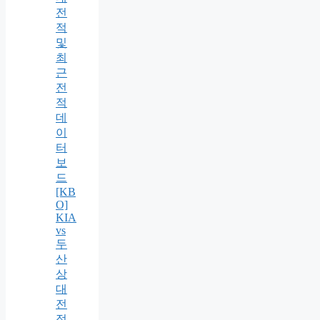
전
적
및
최
근
전
적
데
이
터
보
드
[KB
O]
KIA
vs
두
산
상
대
전
적