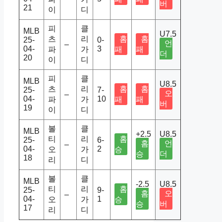
버
21
이
디
피
클
MLB
U7.5
츠
리
홈
홈
25-
0-
언
–
04-
3
파
가
패
패
더
20
이
디
피
클
MLB
U8.5
츠
리
홈
홈
25-
7-
오
–
04-
10
파
가
패
패
버
19
이
디
볼
클
MLB
+2.5
U8.5
티
리
홈
25-
6-
홈
언
–
04-
2
오
가
승
승
더
18
리
디
볼
클
MLB
-2.5
U8.5
티
리
홈
25-
9-
홈
오
–
04-
1
오
가
승
승
버
17
리
디