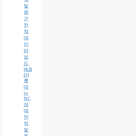
및
최
근
전
적
데
이
터
보
드
[KB
O]
롯
데
vs
NC
상
대
전
적
및