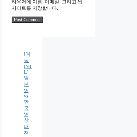
라우저에 이름, 이메일, 그리고 웹
사이트를 저장합니다.
[여
농
INT
L]
일
본
W
vs
한
국
W
상
대
전