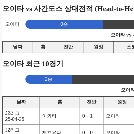
오이타 vs 사간도스 상대전적 (Head-to-He
오이타
0승
오이타 vs
날짜
홈
전반
원정
스
오이타 최근 10경기
2승
오이타
날짜
홈
전반
원정
J2리그
이와타
0 – 1
오이타
25-04-25
J2리그
제프유나
0 – 0
오이타