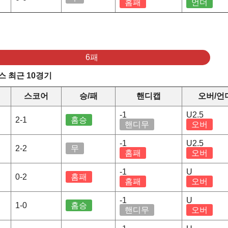
홈패
언더
6패
 최근 10경기
스코어
승/패
핸디캡
오버/언
-1
U2.5
2-1
홈승
핸디무
오버
-1
U2.5
2-2
무
홈패
오버
-1
U
0-2
홈패
홈패
오버
-1
U
1-0
홈승
핸디무
오버