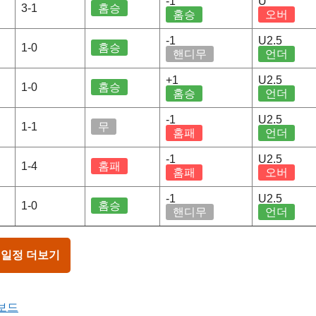
-1
U
3-1
홈승
홈승
오버
-1
U2.5
1-0
홈승
핸디무
언더
+1
U2.5
1-0
홈승
홈승
언더
-1
U2.5
1-1
무
홈패
언더
-1
U2.5
1-4
홈패
홈패
오버
-1
U2.5
1-0
홈승
핸디무
언더
 일정 더보기
터보드