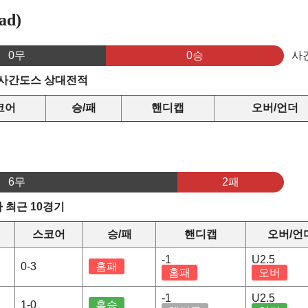
ad)
0무
0승
사
 사간도스 상대전적
코어
승/패
핸디캡
오버/언더
6무
2패
 최근 10경기
스코어
승/패
핸디캡
오버/언
-1
U2.5
0-3
홈패
홈패
오버
-1
U2.5
1-0
홈승