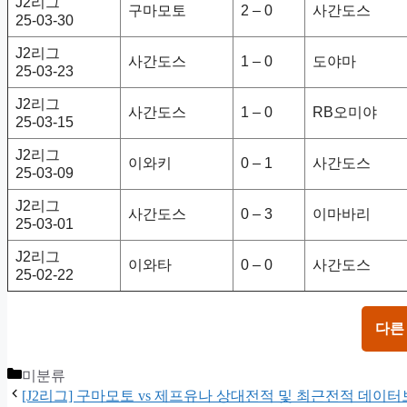
J2리그
구마모토
2 – 0
사간도스
25-03-30
J2리그
사간도스
1 – 0
도야마
25-03-23
J2리그
사간도스
1 – 0
RB오미야
25-03-15
J2리그
이와키
0 – 1
사간도스
25-03-09
J2리그
사간도스
0 – 3
이마바리
25-03-01
J2리그
이와타
0 – 0
사간도스
25-02-22
다른
Categories
미분류
[J2리그] 구마모토 vs 제프유나 상대전적 및 최근전적 데이