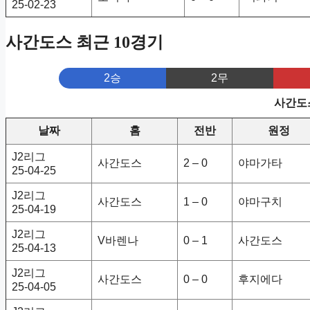
25-02-23
사간도스 최근 10경기
2승
2무
사간도스
날짜
홈
전반
원정
J2리그
사간도스
2 – 0
야마가타
25-04-25
J2리그
사간도스
1 – 0
야마구치
25-04-19
J2리그
V바렌나
0 – 1
사간도스
25-04-13
J2리그
사간도스
0 – 0
후지에다
25-04-05