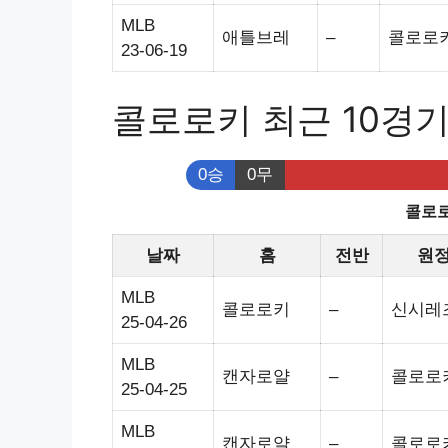
MLB
애틀브레
–
콜로로
23-06-19
콜로로키 최근 10경
0승
0무
콜로로
날짜
홈
전반
원
MLB
콜로로키
–
신시레
25-04-26
MLB
캔자로얄
–
콜로로
25-04-25
MLB
캔자로얄
–
콜로로