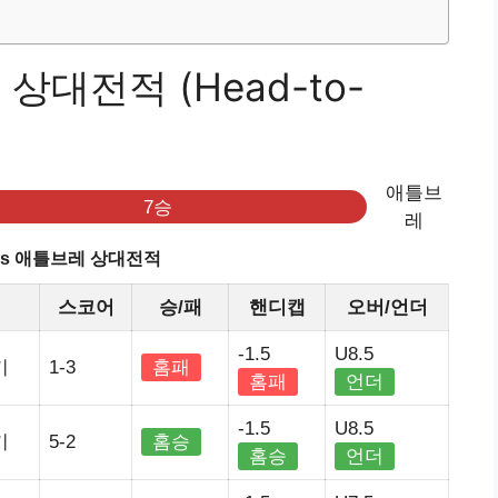
상대전적 (Head-to-
애틀브
7승
레
vs 애틀브레 상대전적
정
스코어
승/패
핸디캡
오버/언더
-1.5
U8.5
키
1-3
홈패
홈패
언더
-1.5
U8.5
키
5-2
홈승
홈승
언더