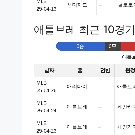
MLB
샌디파드
–
콜로로
25-04-13
애틀브레 최근 10경
3승
0무
애틀브
날짜
홈
전반
원
MLB
애리다이
–
애틀브
25-04-26
MLB
애틀브레
–
세인카
25-04-24
MLB
애틀브레
–
세인카
25-04-23