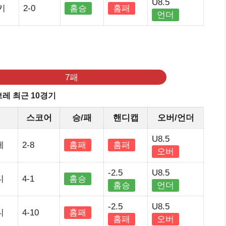
U8.5
키
2-0
홈승
홈패
언더
기
7패
레 최근 10경기
정
스코어
승/패
핸디캡
오버/언더
U8.5
레
2-8
홈패
홈패
오버
-2.5
U8.5
디
4-1
홈승
홈승
언더
-2.5
U8.5
디
4-10
홈패
홈패
오버