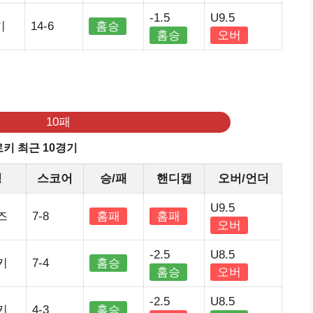
-1.5
U9.5
키
14-6
홈승
홈승
오버
기
10패
키 최근 10경기
정
스코어
승/패
핸디캡
오버/언더
U9.5
즈
7-8
홈패
홈패
오버
-2.5
U8.5
키
7-4
홈승
홈승
오버
-2.5
U8.5
키
4-3
홈승