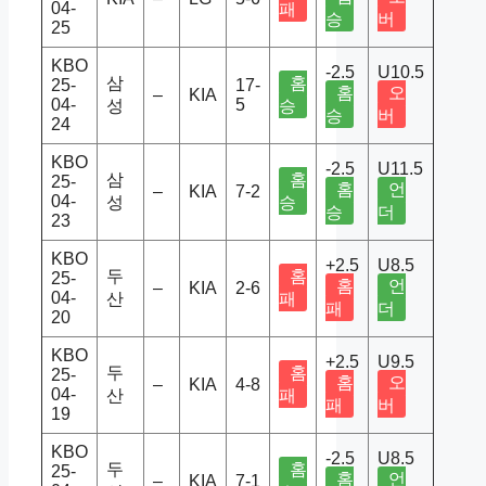
04-
패
승
버
25
KBO
-2.5
U10.5
삼
홈
25-
17-
홈
오
–
KIA
04-
5
성
승
승
버
24
KBO
-2.5
U11.5
삼
홈
25-
홈
언
–
KIA
7-2
04-
성
승
승
더
23
KBO
+2.5
U8.5
두
홈
25-
홈
언
–
KIA
2-6
04-
산
패
패
더
20
KBO
+2.5
U9.5
두
홈
25-
홈
오
–
KIA
4-8
04-
산
패
패
버
19
KBO
-2.5
U8.5
두
홈
25-
홈
언
–
KIA
7-1