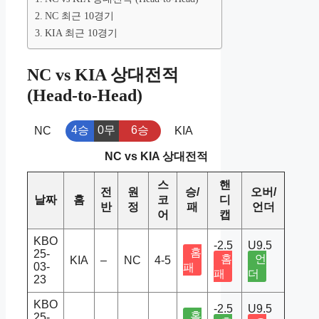
NC 최근 10경기
KIA 최근 10경기
NC vs KIA 상대전적
(Head-to-Head)
4승
0무
6승
NC
KIA
NC vs KIA 상대전적
스
핸
전
원
승/
오버/
날짜
홈
코
디
반
정
패
언더
어
캡
KBO
-2.5
U9.5
홈
25-
홈
언
KIA
–
NC
4-5
03-
패
패
더
23
KBO
-2.5
U9.5
홈
25-