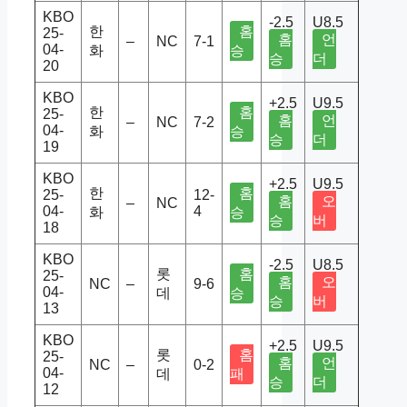
KBO
-2.5
U8.5
한
홈
25-
홈
언
–
NC
7-1
04-
화
승
승
더
20
KBO
+2.5
U9.5
한
홈
25-
홈
언
–
NC
7-2
04-
화
승
승
더
19
KBO
+2.5
U9.5
한
홈
25-
12-
홈
오
–
NC
04-
4
화
승
승
버
18
KBO
-2.5
U8.5
롯
홈
25-
홈
오
NC
–
9-6
04-
데
승
승
버
13
KBO
+2.5
U9.5
롯
홈
25-
홈
언
NC
–
0-2
04-
데
패
승
더
12