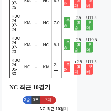
홈
오
KIA
–
NC
4-7
07-
패
패
버
25
KBO
-2.5
U11.5
홈
24-
홈
언
KIA
–
NC
7-0
07-
승
승
더
24
KBO
-2.5
U10.5
홈
24-
홈
언
KIA
–
NC
8-1
07-
승
승
더
23
KBO
+2.5
U11.5
홈
24-
2-
홈
오
NC
–
KIA
05-
11
패
패
버
30
NC 최근 10경기
3승
0무
7패
NC 최근 10경기