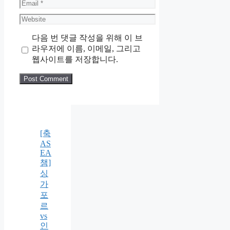
Email
Website
다음 번 댓글 작성을 위해 이 브
라우저에 이름, 이메일, 그리고
웹사이트를 저장합니다.
[축
AS
EA
챔]
싱
가
포
르
vs
인