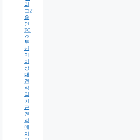
리
그2]
용
인
FC
vs
부
산
아
이
상
대
전
적
및
최
근
전
적
데
이