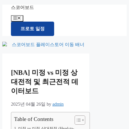
Skip
스코어보드
to
content
Menu
프로토 일정
[NBA] 미정 vs 미정 상
대전적 및 최근전적 데
이터보드
2025년 04월 26일
by
admin
Table of Contents
미정 vs 미정 상대전적 (Head-to-