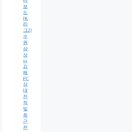
터
보
드
[K
리
그2]
수
원
삼
성
vs
김
해
FC
상
대
전
적
및
최
근
전