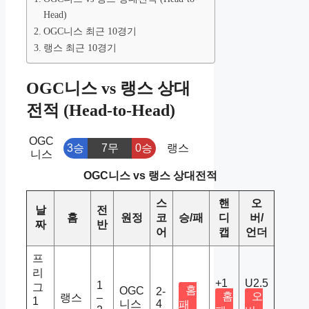
Head)
OGC니스 최근 10경기
랭스 최근 10경기
OGC니스 vs 랭스 상대
전적 (Head-to-Head)
OGC
3승
7무
0승
랭스
니스
OGC니스 vs 랭스 상대전적
스
핸
오
날
전
홈
원정
코
승/패
디
버/
짜
반
어
캡
언더
프
리
+1
U2.5
1
그
홈
OGC
2-
홈
오
랭스
–
1
니스
4
패