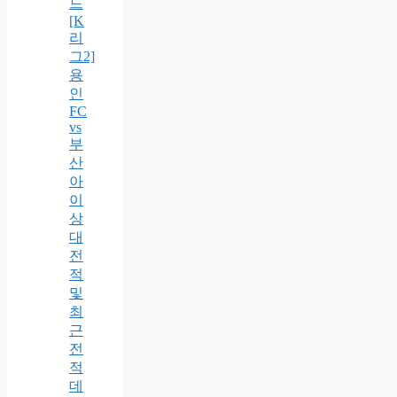
드
[K
리
그2]
용
인
FC
vs
부
산
아
이
상
대
전
적
및
최
근
전
적
데