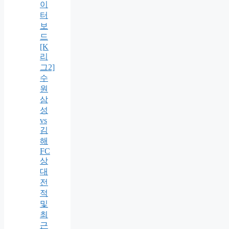
이
터
보
드
[K
리
그2]
수
원
삼
성
vs
김
해
FC
상
대
전
적
및
최
근