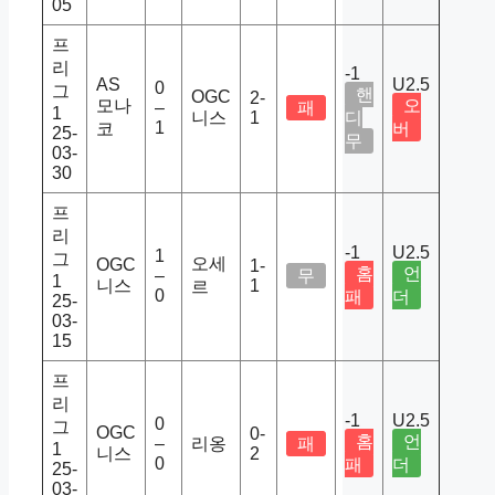
05
프
리
-1
AS
U2.5
0
그
핸
OGC
2-
모나
오
–
패
1
니스
1
디
1
코
버
25-
무
03-
30
프
리
-1
U2.5
1
그
오세
OGC
1-
홈
언
–
무
1
니스
1
르
0
패
더
25-
03-
15
프
리
-1
U2.5
0
그
OGC
0-
홈
언
–
리옹
패
1
니스
2
0
패
더
25-
03-