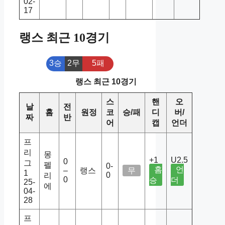
02-
17
랭스 최근 10경기
3승
2무
5패
랭스 최근 10경기
스
핸
오
날
전
홈
원정
코
승/패
디
버/
짜
반
어
캡
언더
프
리
몽
+1
U2.5
0
그
펠
0-
홈
언
–
랭스
무
1
0
리
0
승
더
25-
에
04-
28
프