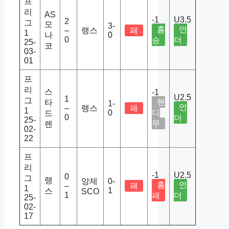
프
리
AS
-1
U3.5
2
그
모
3-
홈
언
–
랭스
패
1
나
0
0
승
더
25-
코
03-
01
프
리
스
-1
U2.5
1
그
핸
타
1-
언
–
랭스
패
1
0
디
드
0
더
25-
무
렌
02-
22
프
리
-1
U2.5
0
그
랭
앙제
0-
홈
언
–
패
1
1
스
SCO
1
패
더
25-
02-
17