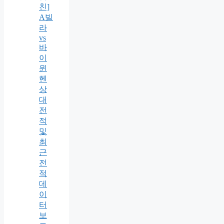
친]
A빌
라
vs
바
이
뮌
헨
상
대
전
적
및
최
근
전
적
데
이
터
보