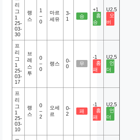
리
+1
U2.5
1
그
랭
마르
3-
홈
오
–
승
1
1
스
세유
0
승
버
25-
03-
30
프
리
브
-1
U2.5
0
그
레
0-
홈
언
–
랭스
무
1
0
스
0
패
더
25-
투
03-
17
프
리
-1
U2.5
0
그
랭
오세
0-
홈
언
–
패
1
2
스
르
2
패
더
25-
03-
10