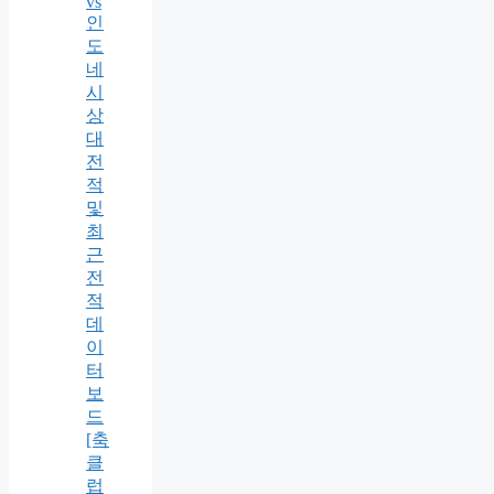
vs
인
도
네
시
상
대
전
적
및
최
근
전
적
데
이
터
보
드
[축
클
럽