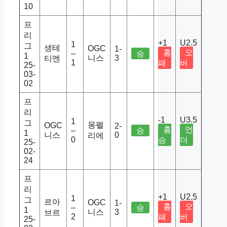
10
프
리
+1
U2.5
1
그
생테
OGC
1-
홈
오
–
승
1
니스
3
티엔
1
패
버
25-
03-
02
프
리
-1
U3.5
1
그
몽펠
OGC
2-
홈
언
–
승
1
니스
0
리에
0
승
더
25-
02-
24
프
리
+1
U2.5
1
그
르아
OGC
1-
홈
오
–
승
1
니스
3
브르
2
패
버
25-