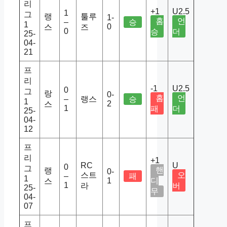
리
+1
U2.5
1
그
랭
툴루
1-
홈
언
–
승
1
0
스
즈
0
승
더
25-
04-
21
프
리
-1
U2.5
0
그
랑
0-
홈
언
–
랭스
승
1
2
스
1
패
더
25-
04-
12
프
리
+1
RC
U
0
그
핸
랭
0-
스트
오
–
패
1
1
디
스
1
라
버
25-
무
04-
07
프