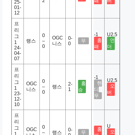
2
패
버
25-
01-
12
프
리
-1
U2.5
0
그
OGC
0-
홈
언
랭스
–
무
1
니스
0
0
패
더
24-
04-
07
프
리
-1
U2.5
0
그
핸
홈
OGC
2-
오
–
랭스
1
니스
1
디
승
0
버
23-
무
12-
10
프
리
U
0
그
홈
OGC
0-
오
–
랭스
무
1