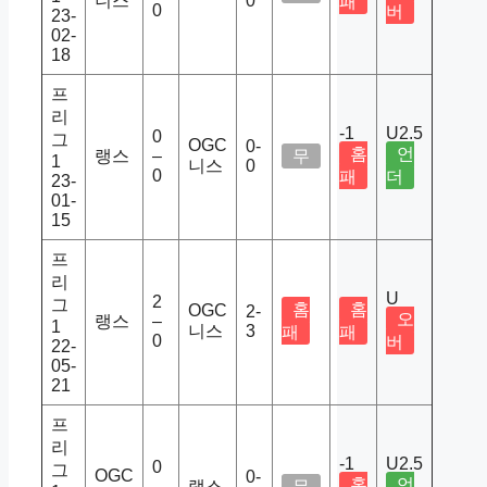
니스
0
패
0
버
23-
02-
18
프
리
-1
U2.5
0
그
OGC
0-
홈
언
랭스
–
무
1
니스
0
0
패
더
23-
01-
15
프
리
U
2
그
홈
홈
OGC
2-
오
랭스
–
1
니스
3
패
패
0
버
22-
05-
21
프
리
-1
U2.5
0
그
OGC
0-
홈
언
–
랭스
무