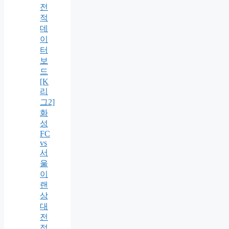
전
적
데
이
터
보
드
[K
리
그2]
화
성
FC
vs
서
울
이
랜
상
대
전
적