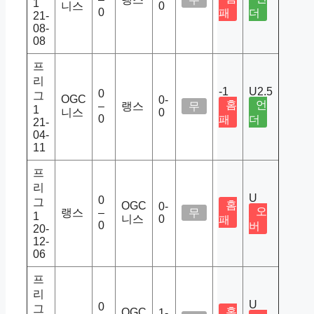
1
니스
0
0
패
더
21-
08-
08
프
리
-1
U2.5
0
그
OGC
0-
홈
언
–
랭스
무
1
니스
0
0
패
더
21-
04-
11
프
리
U
0
그
홈
OGC
0-
오
랭스
–
무
1
니스
0
패
0
버
20-
12-
06
프
리
U
0
그
홈
OGC
1-