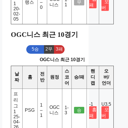
오
랭스
–
무
1
니스
1
패
0
버
20-
02-
05
OGC니스 최근 10경기
5승
2무
3패
OGC니스 최근 10경기
스
핸
오
날
전
홈
원정
코
승/패
디
버/
짜
반
어
캡
언더
프
리
-1
U3.5
1
그
OGC
1-
홈
오
PSG
–
승
1
니스
3
1
패
버
25-
04-
26