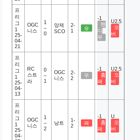
프
리
-1
U2.5
1
그
핸
OGC
앙제
2-
오
–
승
1
니스
1
디
SCO
0
버
25-
무
04-
21
프
리
RC
-1
U2.5
0
그
OGC
2-
스트
홈
오
–
무
1
니스
2
1
라
패
버
25-
04-
13
프
리
-1
U
1
그
OGC
1-
홈
오
–
낭트
패
1
니스
2
2
패
버
25-
04-