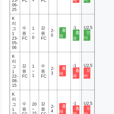
23-
FC
FC
06-
25
K
리
-1
U2.5
수
강
1
그
홈
2-
홈
언
–
원
원
1
0
승
0
승
더
23-
FC
FC
05-
06
K
리
-1
U2.5
강
수
1
그
홈
2-
홈
오
–
원
원
1
3
패
1
패
버
22-
FC
FC
08-
15
K
리
-1
U2.5
수
강
20
그
홈
2-
홈
오
–
원
원
1
4
패
15
패
버