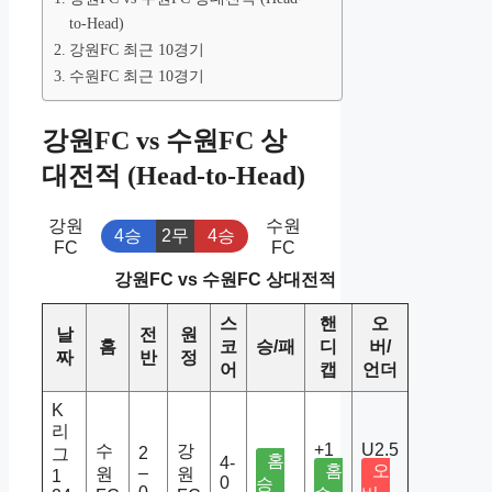
to-Head)
강원FC 최근 10경기
수원FC 최근 10경기
강원FC vs 수원FC 상
대전적 (Head-to-Head)
강원
수원
4승
2무
4승
FC
FC
강원FC vs 수원FC 상대전적
스
핸
오
날
전
원
홈
코
승/패
디
버/
짜
반
정
어
캡
언더
K
리
+1
U2.5
수
강
2
그
홈
4-
홈
오
–
원
원
1
0
승