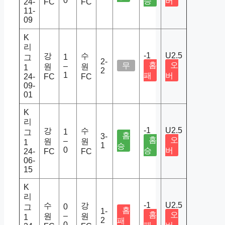
0
승
버
24-
FC
FC
11-
09
K
리
-1
U2.5
강
수
1
그
2-
홈
오
무
–
원
원
1
2
1
패
버
24-
FC
FC
09-
01
K
리
-1
U2.5
강
수
1
그
홈
3-
홈
오
–
원
원
1
1
승
0
승
버
24-
FC
FC
06-
15
K
리
-1
U2.5
수
강
0
그
홈
1-
홈
오
–
원
원
1
2
패
0