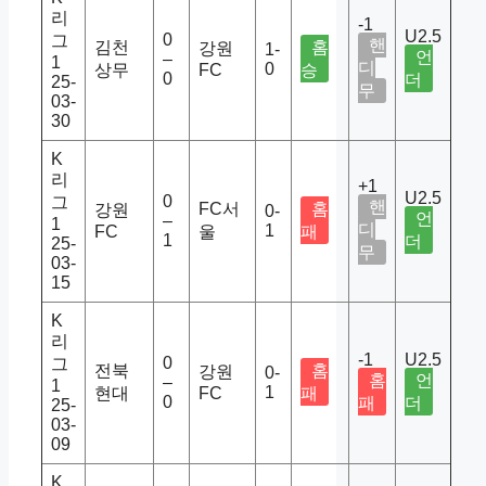
리
-1
U2.5
0
그
핸
김천
홈
강원
1-
언
–
1
디
0
상무
FC
승
0
더
25-
무
03-
30
K
리
+1
U2.5
0
그
핸
FC서
홈
강원
0-
언
–
1
디
1
FC
울
패
1
더
25-
무
03-
15
K
리
-1
U2.5
0
그
전북
홈
강원
0-
홈
언
–
1
1
현대
FC
패
0
패
더
25-
03-
09
K