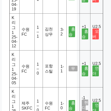
25-
04-
19
K
리
+1
U2.5
1
그
김천
홈
수원
3-
홈
오
–
1
2
FC
상무
승
1
승
버
25-
04-
12
K
리
+1
U2.5
1
그
포항
수원
1-
홈
언
무
–
1
1
FC
스틸
0
승
더
25-
04-
05
K
리
-1
U2.5
1
그
핸
홈
제주
수원
1-
언
–
1
디
0
SKFC
FC
승
0
더
25-