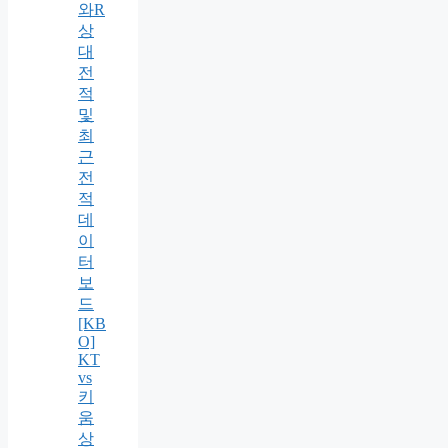
와R
상
대
전
적
및
최
근
전
적
데
이
터
보
드
[KB
O]
KT
vs
키
움
상