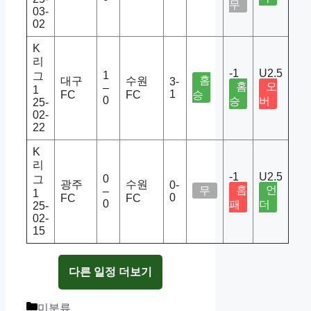
무
03-
02
K
리
-1
U2.5
1
그
홈
대구
수원
3-
홈
오
–
1
1
FC
FC
승
0
승
버
25-
02-
22
K
리
-1
U2.5
0
그
광주
수원
0-
홈
언
무
–
1
0
FC
FC
0
패
더
25-
02-
15
다른 일정 더보기
Categories
미분류