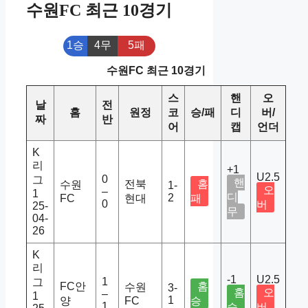
수원FC 최근 10경기
1승
4무
5패
수원FC 최근 10경기
스
핸
오
날
전
홈
원정
코
승/패
디
버/
짜
반
어
캡
언더
K
리
+1
U2.5
0
그
핸
전북
홈
수원
1-
오
–
1
디
2
FC
현대
패
0
버
25-
무
04-
26
K
리
-1
U2.5
1
그
FC안
홈
수원
3-
홈
오
–
1
1
양
FC
승
1
승
버