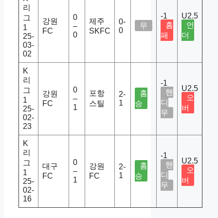
리
-1
U2.5
0
그
강원
제주
0-
홈
언
무
–
1
0
FC
SKFC
0
패
더
25-
03-
02
K
리
-1
U2.5
0
그
핸
포항
홈
강원
2-
오
–
1
디
1
FC
스틸
승
1
버
25-
무
02-
23
K
리
-1
U2.5
0
그
핸
홈
대구
강원
2-
오
–
1
디
1
FC
FC
승
1
버
25-
무
02-
16