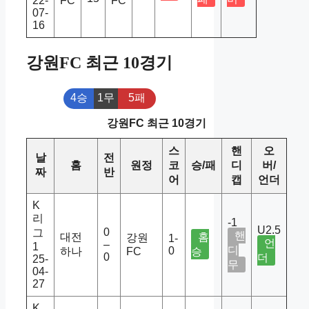
22-
FC
FC
07-
16
강원FC 최근 10경기
4승
1무
5패
강원FC 최근 10경기
스
핸
오
날
전
홈
원정
코
승/패
디
버/
짜
반
어
캡
언더
K
리
-1
U2.5
0
그
핸
대전
홈
강원
1-
언
–
1
디
0
하나
FC
승
0
더
25-
무
04-
27
K