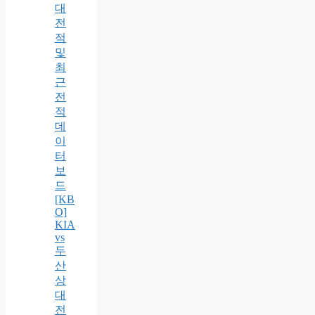
대
전
적
및
최
근
전
적
데
이
터
보
드
[KB
O]
KIA
vs
두
산
상
대
전