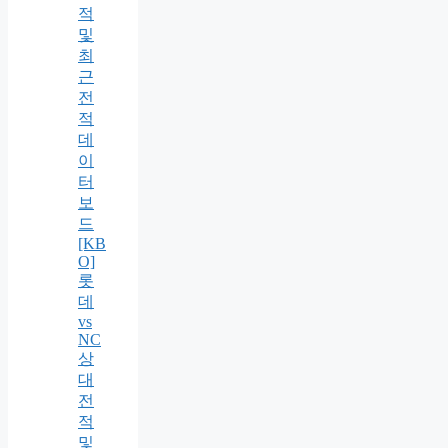
적
및
최
근
전
적
데
이
터
보
드
[KB
O]
롯
데
vs
NC
상
대
전
적
및