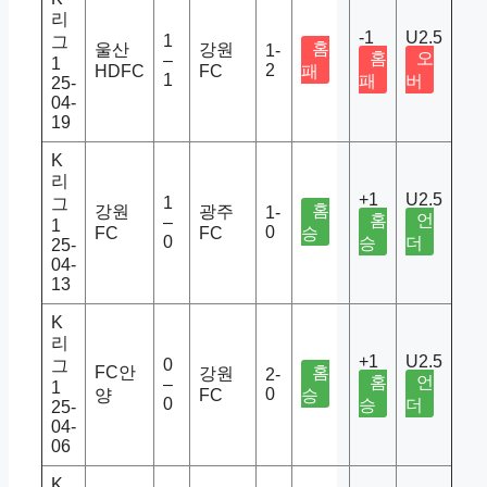
리
-1
U2.5
1
그
홈
울산
강원
1-
홈
오
–
1
2
HDFC
FC
패
1
패
버
25-
04-
19
K
리
+1
U2.5
1
그
홈
강원
광주
1-
홈
언
–
1
0
FC
FC
승
0
승
더
25-
04-
13
K
리
+1
U2.5
0
그
FC안
홈
강원
2-
홈
언
–
1
0
양
FC
승
0
승
더
25-
04-
06
K