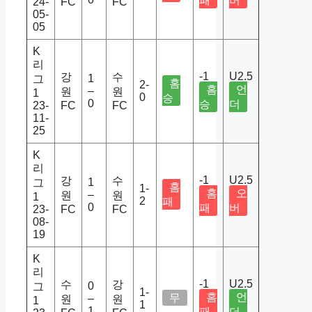
패
버
24-
FC
FC
05-
05
K
리
-1
U2.5
강
수
1
그
홈
2-
홈
언
–
원
원
1
0
승
0
승
더
23-
FC
FC
11-
25
K
리
-1
U2.5
강
수
1
그
홈
1-
홈
오
–
원
원
1
2
패
0
패
버
23-
FC
FC
08-
19
K
리
-1
U2.5
수
강
0
그
1-
홈
언
무
–
원
원
1
1
1
패
더