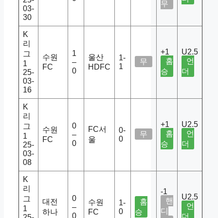
무
03-
30
K
리
+1
U2.5
1
그
수원
울산
1-
홈
언
무
–
1
1
FC
HDFC
0
승
더
25-
03-
16
K
리
+1
U2.5
0
그
FC서
수원
0-
홈
언
무
–
1
0
FC
울
0
승
더
25-
03-
08
K
리
-1
U2.5
0
그
핸
대전
홈
수원
1-
언
–
1
디
0
하나
FC
승
0
더
25-