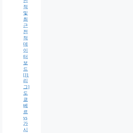
전
적
및
최
근
전
적
데
이
터
보
드
[J1
리
그]
도
쿄
베
르
vs
가
시