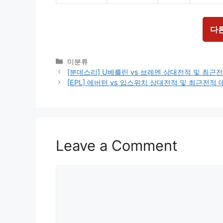
다
Categories
미분류
[분데스리] U베를린 vs 브레멘 상대전적 및 최근
[EPL] 에버턴 vs 입스위치 상대전적 및 최근전적
Leave a Comment
Comment