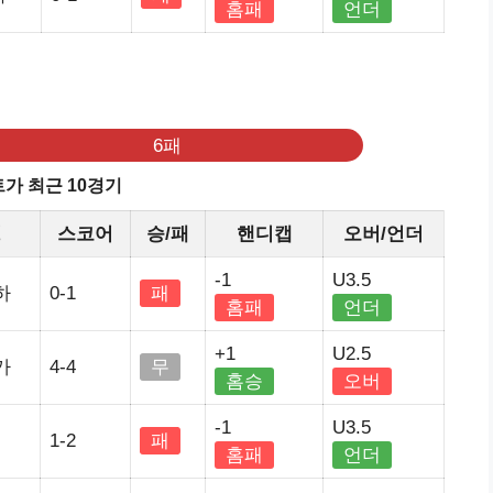
홈패
언더
기
6패
가 최근 10경기
정
스코어
승/패
핸디캡
오버/언더
-1
U3.5
하
0-1
패
홈패
언더
+1
U2.5
가
4-4
무
홈승
오버
-1
U3.5
1-2
패
홈패
언더