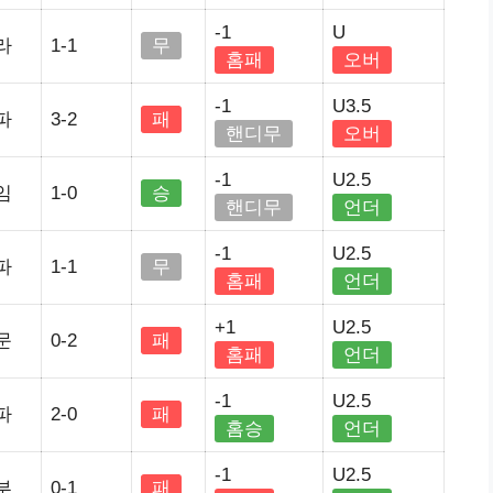
-1
U
라
1-1
무
홈패
오버
-1
U3.5
파
3-2
패
핸디무
오버
-1
U2.5
임
1-0
승
핸디무
언더
-1
U2.5
파
1-1
무
홈패
언더
+1
U2.5
문
0-2
패
홈패
언더
-1
U2.5
파
2-0
패
홈승
언더
-1
U2.5
부
0-1
패