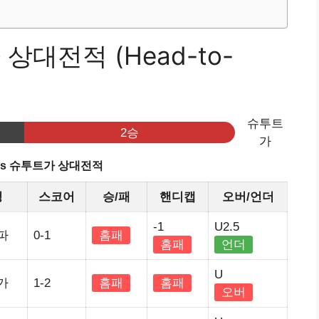
상대전적 (Head-to-
슈투트
2승
가
vs 슈투트가 상대전적
정
스코어
승/패
핸디캡
오버/언더
-1
U2.5
파
0-1
홈패
홈패
언더
U
가
1-2
홈패
홈패
오버