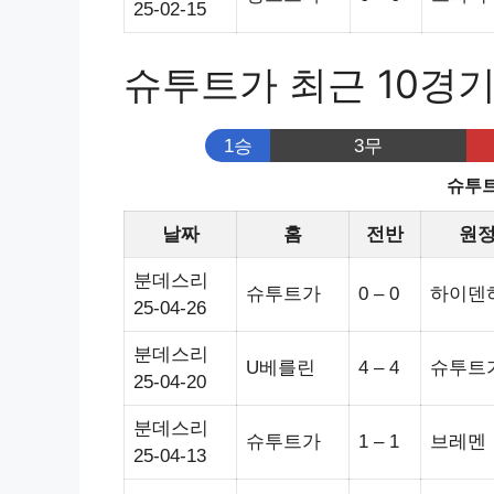
25-02-15
슈투트가 최근 10경
1승
3무
슈투트
날짜
홈
전반
원
분데스리
슈투트가
0 – 0
하이덴
25-04-26
분데스리
U베를린
4 – 4
슈투트
25-04-20
분데스리
슈투트가
1 – 1
브레멘
25-04-13