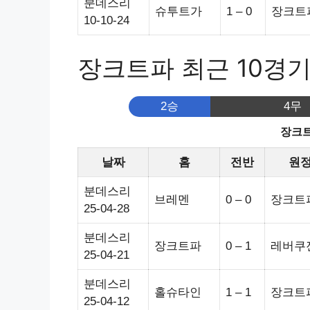
분데스리
슈투트가
1 – 0
장크트
10-10-24
장크트파 최근 10경
2승
4무
장크트
날짜
홈
전반
원
분데스리
브레멘
0 – 0
장크트
25-04-28
분데스리
장크트파
0 – 1
레버쿠
25-04-21
분데스리
홀슈타인
1 – 1
장크트
25-04-12