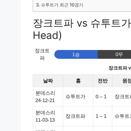
슈투트가 최근 10경기
장크트파 vs 슈투트가 
Head)
장크트
1승
0무
파
장크트파 
날짜
홈
전반
원
분데스리
슈투트가
0 – 1
장크트
24-12-21
분데스리
장크트파
1 – 1
슈투트
11-03-13