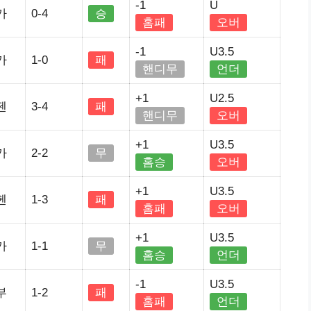
-1
U
가
0-4
승
홈패
오버
-1
U3.5
가
1-0
패
핸디무
언더
+1
U2.5
젠
3-4
패
핸디무
오버
+1
U3.5
가
2-2
무
홈승
오버
+1
U3.5
헨
1-3
패
홈패
오버
+1
U3.5
가
1-1
무
홈승
언더
-1
U3.5
부
1-2
패
홈패
언더