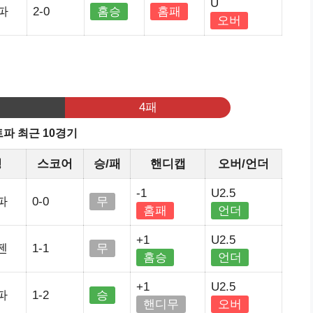
U
파
2-0
홈승
홈패
오버
기
4패
파 최근 10경기
정
스코어
승/패
핸디캡
오버/언더
-1
U2.5
파
0-0
무
홈패
언더
+1
U2.5
젠
1-1
무
홈승
언더
+1
U2.5
파
1-2
승
핸디무
오버