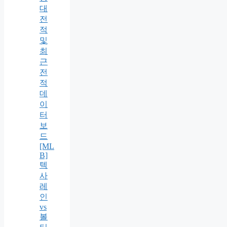
대
전
적
및
최
근
전
적
데
이
터
보
드
[ML
B]
텍
사
레
인
vs
볼