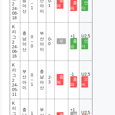
남
산
홈
0-
홈
언
–
2
1
아
아
패
1
패
더
24-
산
이
08-
18
K
리
충
부
+1
U2.5
0
그
남
산
0-
홈
언
무
–
2
0
아
아
0
승
더
24-
산
이
06-
16
K
리
부
충
-1
U2.5
0
그
산
남
홈
2-
홈
오
–
2
3
아
아
패
1
패
버
24-
이
산
05-
11
K
리
충
부
+1
U2.5
1
그
핸