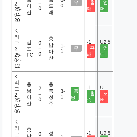
0-
홈
언
무
–
2
0
아
드
0
패
더
25-
산
래
04-
20
K
리
충
-1
U2.5
김
0
그
남
1-
홈
언
무
–
포
2
1
아
0
패
더
25-
FC
산
04-
12
K
리
충
충
-1
U
2
그
남
북
홈
3-
홈
오
–
2
1
아
청
승
0
승
버
25-
산
주
04-
06
K
리
충
-1
U2.5
성
0
그
남
1-