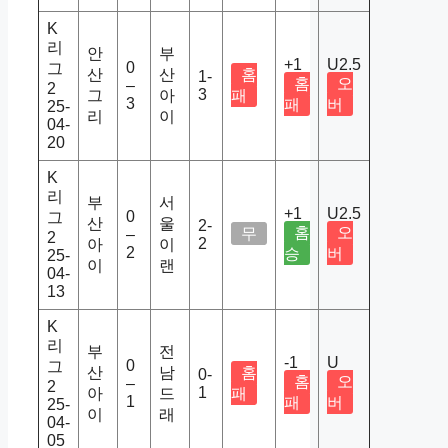
K
리
안
부
+1
U2.5
0
그
산
산
홈
1-
홈
오
–
2
3
그
아
패
3
패
버
25-
리
이
04-
20
K
리
부
서
+1
U2.5
0
그
산
울
2-
홈
오
무
–
2
2
아
이
2
승
버
25-
이
랜
04-
13
K
리
부
전
-1
U
0
그
산
남
홈
0-
홈
오
–
2
1
아
드
패
1
패
버
25-
이
래
04-
05