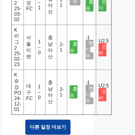
홈
언
무
–
성
2
1
아
1
승
더
25-
FC
산
03-
02
K
리
서
충
-1
U2.5
1
그
핸
울
남
홈
2-
오
–
2
디
1
이
아
승
0
버
25-
무
랜
산
02-
23
K
승
충
-1
U2.5
대
1
강
핸
남
홈
2-
오
–
구
PO
디
1
아
승
0
버
24-
FC
무
산
12-
01
다른 일정 더보기