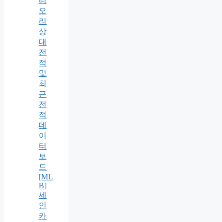
티
오
리
상
대
전
적
및
최
근
전
적
데
이
터
보
드
[ML
B]
세
인
카