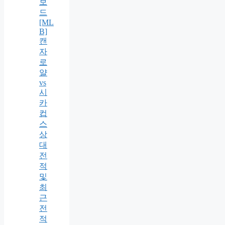
보
드
[ML
B]
캔
자
로
얄
vs
시
카
컵
스
상
대
전
적
및
최
근
전
적