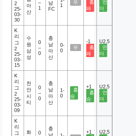
홈
언
무
–
남
2
1
아
1
패
더
25-
FC
산
03-
30
K
리
수
충
-1
U2.5
0
그
원
남
0-
홈
언
무
–
2
0
삼
아
0
패
더
25-
성
산
03-
15
K
리
천
충
+1
U2.5
0
그
안
남
홈
1-
홈
언
–
2
0
시
아
승
0
승
더
25-
티
산
03-
09
K
리
충
+1
U2.5
화
0
그
남
1-