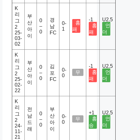
K
리
부
-1
U2.5
경
0
그
산
홈
0-
홈
언
–
남
2
1
아
패
0
패
더
25-
FC
이
03-
02
K
리
부
-1
U2.5
김
0
그
산
0-
홈
언
무
–
포
2
0
아
0
패
더
25-
FC
이
02-
22
K
리
전
부
+1
U2.5
0
그
남
산
0-
홈
언
무
–
2
0
드
아
0
승
더
24-
래
이
11-
21