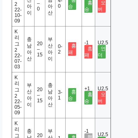
4-
홈
오
–
2
0
아
아
승
0
승
버
22-
이
산
10-
09
K
리
충
부
-1
U2.5
20
그
남
산
홈
0-
홈
언
–
2
2
아
아
패
15
패
더
22-
산
이
07-
03
K
리
부
충
+1
U2.5
20
그
산
남
홈
3-
홈
오
–
2
1
아
아
승
15
승
버
22-
이
산
05-
09
K
리
충
부
-1
U2.5
20
그
핸
남
산
홈