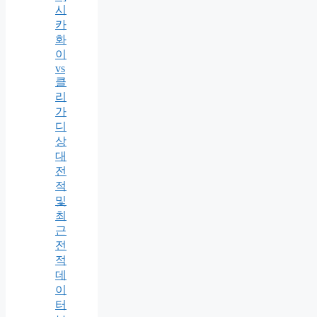
시
카
화
이
vs
클
리
가
디
상
대
전
적
및
최
근
전
적
데
이
터