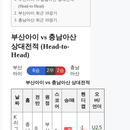
(Head-to-Head)
부산아이 최근 10경기
충남아산 최근 10경기
부산아이 vs 충남아산
상대전적 (Head-to-
Head)
부산
충남
6승
2무
2승
아이
아산
부산아이 vs 충남아산 상대전적
스
핸
오
날
전
원
홈
코
승/패
디
버/
짜
반
정
어
캡
언더
K
리
충
부
-1
U2.5
0
그