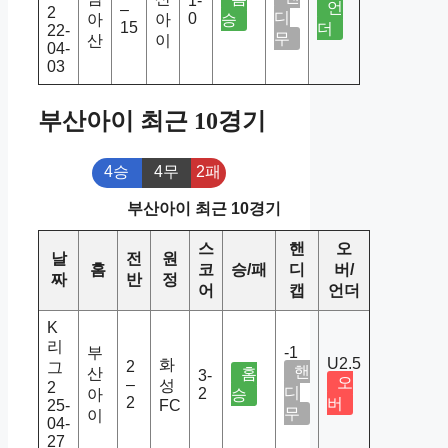
1-
언
–
2
디
0
아
아
승
15
더
22-
무
산
이
04-
03
부산아이 최근 10경기
4승
4무
2패
부산아이 최근 10경기
스
핸
오
날
전
원
홈
코
승/패
디
버/
짜
반
정
어
캡
언더
K
리
부
-1
U2.5
화
2
그
핸
산
홈
3-
오
–
성
2
디
2
아
승
2
버
25-
FC
무
이
04-
27