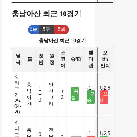
충남아산 최근 10경기
0승
5무
5패
충남아산 최근 10경기
스
핸
오
날
전
원
홈
코
승/패
디
버/
짜
반
정
어
캡
언더
K
리
충
안
-1
U2.5
1
그
남
산
홈
3-
홈
오
–
2
0
아
그
승
0
승
버
25-
산
리
04-
26
K
리
충
전
-1
U2.5
0
그
남
남