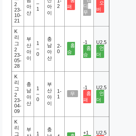
남
산
홈
1-
오
–
2
디
2
아
아
패
1
버
23-
무
산
이
10-
21
K
리
부
충
-1
U2.5
1
그
산
남
홈
2-
홈
언
–
2
0
아
아
승
0
승
더
23-
이
산
05-
28
K
리
충
부
-1
U2.5
1
그
남
산
1-
홈
언
무
–
2
1
아
아
0
패
더
23-
산
이
04-
09
K
리
부
충
+1
U2.5
1
그
산
남
홈