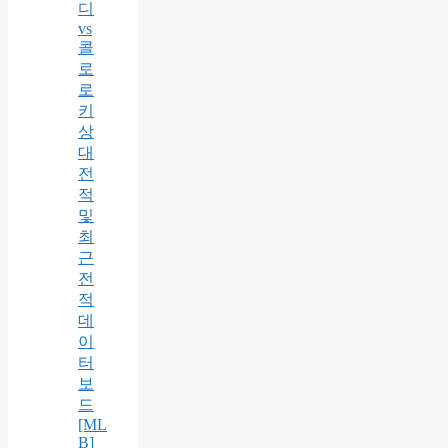
디
vs
콜
로
로
키
상
대
전
적
및
최
근
전
적
데
이
터
보
드
[ML
B]