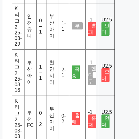
K
리
인
부
-1
U2.5
0
그
천
산
1-
홈
언
무
–
2
1
유
아
1
패
더
25-
나
이
03-
29
K
리
부
천
-1
U2.5
1
그
핸
산
안
홈
2-
오
–
2
디
1
아
시
승
1
버
25-
무
이
티
03-
16
K
리
부
-1
U2.5
부
0
그
산
홈
0-
홈
언
–
천
2
2
아
패
2
패
더
25-
FC
이
03-
08