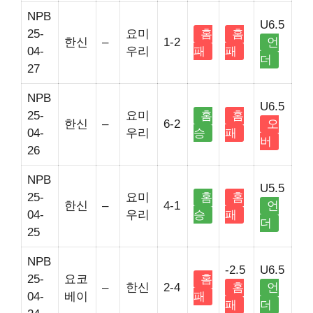
NPB
U6.5
25-
요미
홈
홈
한신
–
1-2
언
04-
우리
패
패
더
27
NPB
U6.5
25-
요미
홈
홈
한신
–
6-2
오
04-
우리
승
패
버
26
NPB
U5.5
25-
요미
홈
홈
한신
–
4-1
언
04-
우리
승
패
더
25
NPB
-2.5
U6.5
25-
요코
홈
–
한신
2-4
홈
언
04-
베이
패
패
더