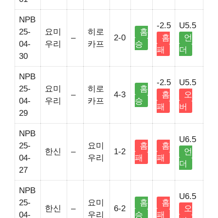
NPB
-2.5
U5.5
25-
요미
히로
홈
–
2-0
홈
언
04-
우리
카프
승
패
더
30
NPB
-2.5
U5.5
25-
요미
히로
홈
–
4-3
홈
오
04-
우리
카프
승
패
버
29
NPB
U6.5
25-
요미
홈
홈
한신
–
1-2
언
04-
우리
패
패
더
27
NPB
U6.5
25-
요미
홈
홈
한신
–
6-2
오
04-
우리
승
패