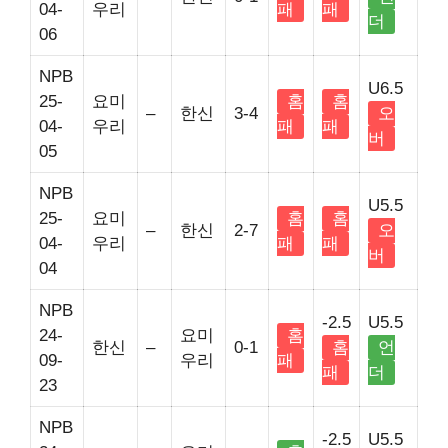
04-
우리
패
패
더
06
NPB
U6.5
25-
요미
홈
홈
–
한신
3-4
오
04-
우리
패
패
버
05
NPB
U5.5
25-
요미
홈
홈
–
한신
2-7
오
04-
우리
패
패
버
04
NPB
-2.5
U5.5
24-
요미
홈
한신
–
0-1
홈
언
09-
우리
패
패
더
23
NPB
-2.5
U5.5