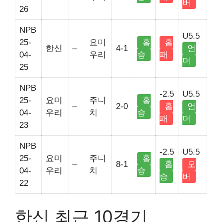
버
26
NPB
U5.5
25-
요미
홈
홈
한신
–
4-1
언
04-
우리
승
패
더
25
NPB
-2.5
U5.5
25-
요미
주니
홈
–
2-0
홈
언
04-
우리
치
승
패
더
23
NPB
-2.5
U5.5
25-
요미
주니
홈
–
8-1
홈
오
04-
우리
치
승
승
버
22
한신 최근 10경기