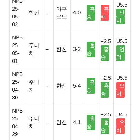
NPB
U5.5
25-
야쿠
홈
홈
한신
–
4-0
언
05-
르트
승
패
더
02
NPB
+2.5
U5.5
25-
주니
홈
–
한신
3-2
홈
언
05-
치
승
승
더
01
NPB
+2.5
U5.5
25-
주니
홈
–
한신
5-4
홈
오
04-
치
승
승
버
30
NPB
+2.5
U4.5
25-
주니
홈
–
한신
4-1
홈
오
04-
치
승
승
버
29