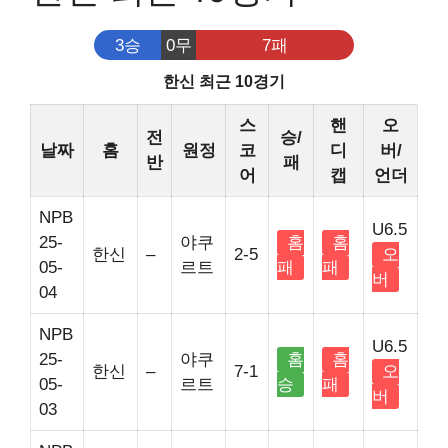
3승
0무
7패
한신 최근 10경기
스
핸
오
전
승/
날짜
홈
원정
코
디
버/
반
패
어
캡
언더
NPB
U6.5
25-
야쿠
홈
홈
한신
–
2-5
오
05-
르트
패
패
버
04
NPB
U6.5
25-
야쿠
홈
홈
한신
–
7-1
오
05-
르트
승
패
버
03