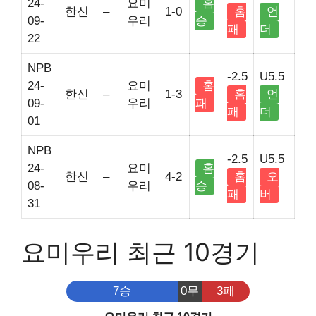
24-
요미
홈
한신
–
1-0
홈
언
09-
우리
승
패
더
22
NPB
-2.5
U5.5
24-
요미
홈
한신
–
1-3
홈
언
09-
우리
패
패
더
01
NPB
-2.5
U5.5
24-
요미
홈
한신
–
4-2
홈
오
08-
우리
승
패
버
31
요미우리 최근 10경기
7승
0무
3패