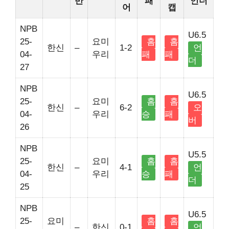
반
패
언더
어
캡
NPB
U6.5
25-
요미
홈
홈
한신
–
1-2
언
04-
우리
패
패
더
27
NPB
U6.5
25-
요미
홈
홈
한신
–
6-2
오
04-
우리
승
패
버
26
NPB
U5.5
25-
요미
홈
홈
한신
–
4-1
언
04-
우리
승
패
더
25
NPB
U6.5
25-
요미
홈
홈
–
한신
0-1
언