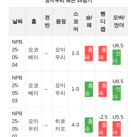
요미우리 최근 10경기
스
핸
전
승/
오버/
날짜
홈
원정
코
디
반
패
언더
어
캡
NPB
U6.5
25-
요코
요미
홈
홈
–
1-3
언
05-
베이
우리
패
패
더
04
NPB
U6.5
25-
요코
요미
홈
홈
–
1-0
언
05-
베이
우리
승
패
더
03
NPB
-2.5
U5.5
25-
요미
히로
홈
–
4-3
홈
오
05-
우리
카프
승
패
버
01