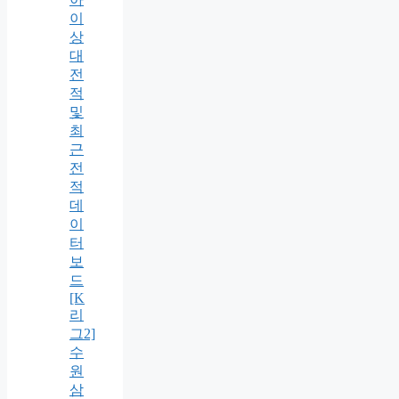
이
상
대
전
적
및
최
근
전
적
데
이
터
보
드
[K
리
그2]
수
원
삼