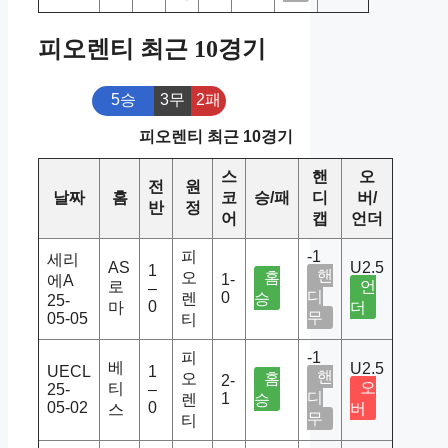
피오렌티 최근 10경기
5승
3무
2패
피오렌티 최근 10경기
스
핸
오
전
원
날짜
홈
코
승/패
디
버/
반
정
어
캡
언더
피
-1
세리
AS
U2.5
1
핸
오
홈
1-
에A
로
언
–
디
0
렌
승
25-
0
마
더
무
05-05
티
피
-1
베
U2.5
UECL
1
핸
오
홈
2-
오
티
25-
–
디
1
렌
승
05-02
0
버
스
무
티