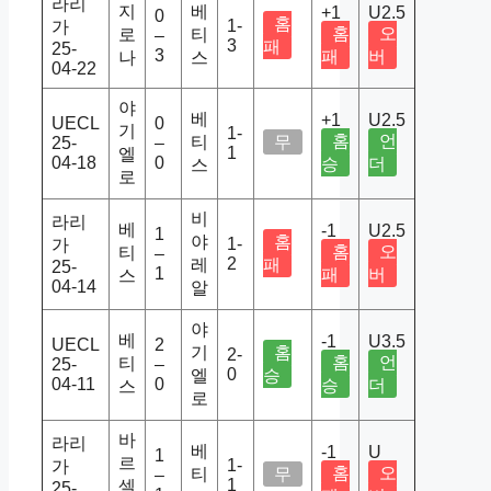
라리
지
베
+1
U2.5
0
홈
1-
가
홈
오
로
티
–
3
패
25-
3
패
버
나
스
04-22
야
베
+1
U2.5
UECL
0
기
1-
홈
언
티
무
25-
–
1
엘
04-18
0
승
더
스
로
비
라리
베
-1
U2.5
1
야
홈
1-
가
홈
오
티
–
2
레
패
25-
1
패
버
스
04-14
알
야
베
-1
U3.5
UECL
2
기
홈
2-
홈
언
티
25-
–
0
엘
승
04-11
0
승
더
스
로
바
라리
베
-1
U
1
르
1-
가
홈
오
티
무
–
1
셀
25-