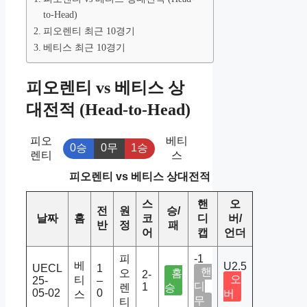
to-Head)
피오렌티 최근 10경기
베티스 최근 10경기
피오렌티 vs 베티스 상
대전적 (Head-to-Head)
피오
베티
0승
0무
1승
렌티
스
피오렌티 vs 베티스 상대전적
스
핸
오
전
원
승/
날짜
홈
코
디
버/
반
정
패
어
캡
언더
피
-1
베
U2.5
UECL
1
핸
오
홈
2-
오
티
25-
–
디
1
렌
승
05-02
0
버
스
무
티