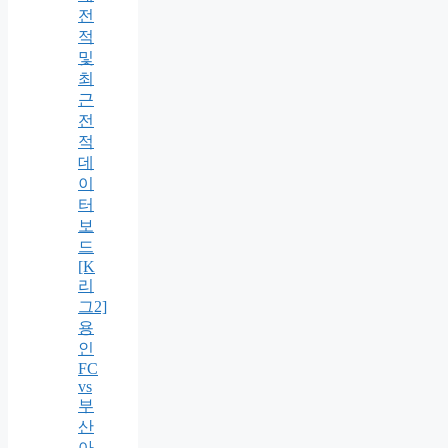
전
적
및
최
근
전
적
데
이
터
보
드
[K
리
그2]
용
인
FC
vs
부
산
아