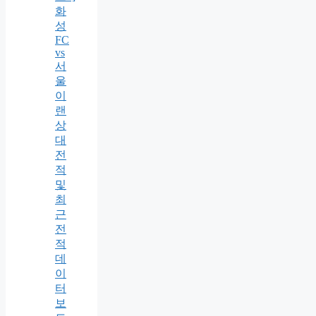
화
성
FC
vs
서
울
이
랜
상
대
전
적
및
최
근
전
적
데
이
터
보