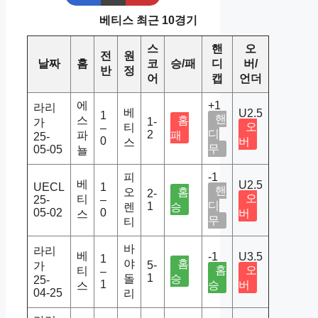
베티스 최근 10경기
스
핸
오
전
원
날짜
홈
코
승/패
디
버/
반
정
어
캡
언더
에
+1
라리
베
U2.5
1
핸
스
홈
1-
가
오
티
–
디
2
파
패
25-
0
버
스
무
05-05
뇰
피
-1
베
U2.5
UECL
1
핸
오
홈
2-
오
티
25-
–
디
1
렌
승
05-02
0
버
스
무
티
바
라리
베
-1
U3.5
1
야
홈
5-
가
홈
오
티
–
1
돌
승
25-
1
승
버
스
04-25
리