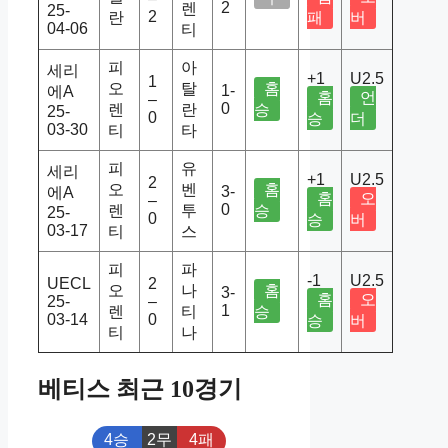
2
렌
25-
2
란
패
버
04-06
티
피
아
세리
+1
U2.5
1
오
탈
홈
1-
에A
홈
언
–
0
렌
란
승
25-
0
승
더
03-30
티
타
피
유
세리
+1
U2.5
2
오
벤
홈
3-
에A
홈
오
–
0
렌
투
승
25-
0
승
버
03-17
티
스
피
파
-1
U2.5
UECL
2
오
나
홈
3-
홈
오
25-
–
1
렌
티
승
03-14
0
승
버
티
나
베티스 최근 10경기
4승
2무
4패