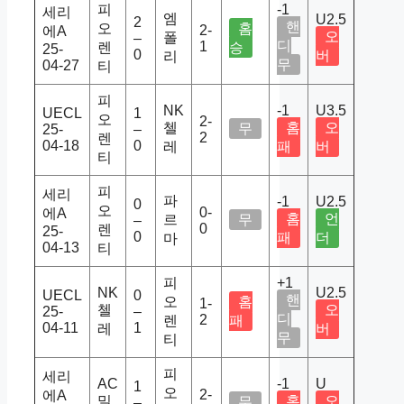
피
-1
세리
엠
U2.5
2
핸
오
홈
2-
에A
오
폴
–
디
1
렌
승
25-
0
버
리
무
04-27
티
피
NK
-1
U3.5
UECL
1
오
2-
첼
홈
오
무
25-
–
2
렌
04-18
0
레
패
버
티
피
세리
파
-1
U2.5
0
오
0-
에A
홈
언
르
무
–
0
렌
25-
0
패
더
마
04-13
티
피
+1
NK
U2.5
UECL
0
핸
오
홈
1-
첼
오
25-
–
디
2
렌
패
04-11
1
레
버
무
티
피
세리
AC
-1
U
1
오
2-
에A
밀
홈
오
무
–