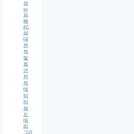
성
vs
김
해
FC
상
대
전
적
및
최
근
전
적
데
이
터
보
드
[K
리
그2]