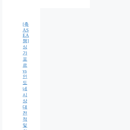
[축
AS
EA
챔]
싱
가
포
르
vs
인
도
네
시
상
대
전
적
및