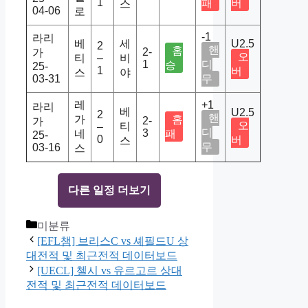
1
패
버
스
04-06
로
-1
라리
베
세
U2.5
2
핸
홈
2-
가
오
티
–
비
1
디
승
25-
1
버
스
야
03-31
무
레
+1
라리
베
U2.5
2
핸
가
홈
2-
가
오
티
–
디
3
네
패
25-
0
버
스
무
03-16
스
다른 일정 더보기
Categories
미분류
[EFL챔] 브리스C vs 셰필드U 상
대전적 및 최근전적 데이터보드
[UECL] 첼시 vs 유르고르 상대
전적 및 최근전적 데이터보드