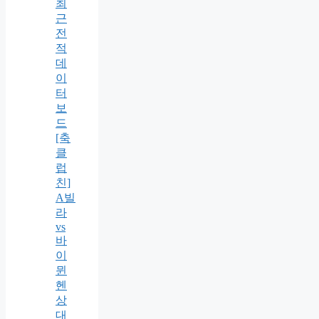
최
근
전
적
데
이
터
보
드
[축
클
럽
친]
A빌
라
vs
바
이
뮌
헨
상
대