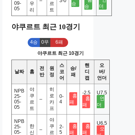
–
3-0
09-
우
르
승
승
더
05
리
트
야쿠르트 최근 10경기
4승
0무
6패
야쿠르트 최근 10경기
스
핸
오
전
원
승/
날짜
홈
코
디
버/
반
정
패
어
캡
언더
야
히
NPB
-2.5
U7.5
쿠
로
홈
25-
0-
홈
언
–
05-
4
르
카
패
패
더
05
트
프
야
NPB
U6.5
한
쿠
홈
홈
25-
2-
오
–
05-
5
신
르
패
패