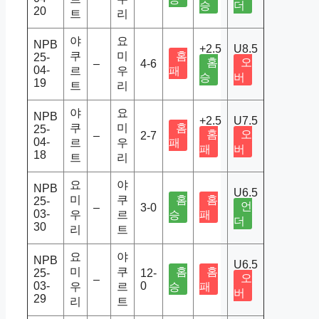
승
더
20
트
리
야
요
NPB
+2.5
U8.5
쿠
미
홈
25-
홈
오
–
4-6
04-
르
우
패
승
버
19
트
리
야
요
NPB
+2.5
U7.5
쿠
미
홈
25-
홈
오
–
2-7
04-
르
우
패
패
버
18
트
리
요
야
NPB
U6.5
미
쿠
홈
홈
25-
언
–
3-0
03-
우
르
승
패
더
30
리
트
요
야
NPB
U6.5
미
쿠
홈
홈
25-
12-
오
–
03-
0
우
르
승
패
버
29
리
트