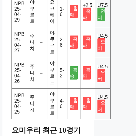
야
요
NPB
+2.5
U7.5
쿠
코
홈
25-
1-
홈
언
–
04-
6
르
베
패
패
더
29
트
이
야
NPB
주
U4.5
쿠
홈
홈
25-
2-
오
니
–
04-
6
르
패
패
버
치
27
트
야
NPB
주
U4.5
쿠
홈
홈
25-
5-
오
니
–
04-
2
르
승
패
버
치
26
트
야
NPB
주
U4.5
쿠
홈
홈
25-
4-
오
니
–
04-
6
르
패
패
버
치
25
트
요미우리 최근 10경기