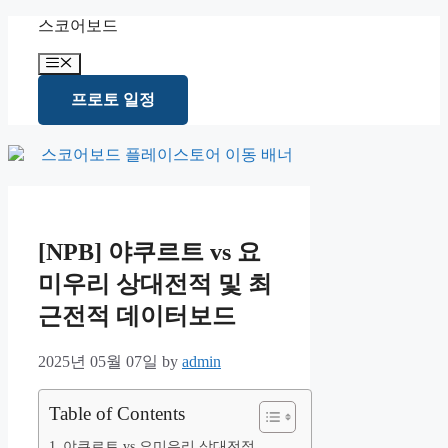
Skip
스코어보드
to
content
Menu
프로토 일정
[NPB] 야쿠르트 vs 요
미우리 상대전적 및 최
근전적 데이터보드
2025년 05월 07일
by
admin
Table of Contents
야쿠르트 vs 요미우리 상대전적