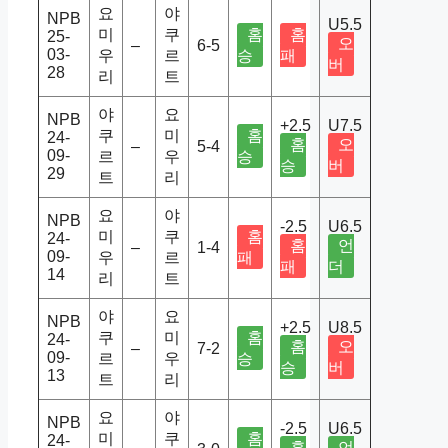
요
야
NPB
U5.5
미
쿠
홈
홈
25-
오
–
6-5
03-
우
르
승
패
버
28
리
트
야
요
NPB
+2.5
U7.5
쿠
미
홈
24-
홈
오
–
5-4
09-
르
우
승
승
버
29
트
리
요
야
NPB
-2.5
U6.5
미
쿠
홈
24-
홈
언
–
1-4
09-
우
르
패
패
더
14
리
트
야
요
NPB
+2.5
U8.5
쿠
미
홈
24-
홈
오
–
7-2
09-
르
우
승
승
버
13
트
리
요
야
NPB
-2.5
U6.5
미
쿠
홈
24-
홈
언