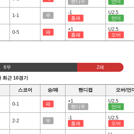
핸디무
언더
-1
U2.5
1-1
무
홈패
언더
+1
U2.5
0-5
패
홈패
오버
6무
2패
 최근 10경기
스코어
승/패
핸디캡
오버/언
+1
U2.5
0-1
패
핸디무
언더
-1
U2.5
2-2
무
홈패
오버