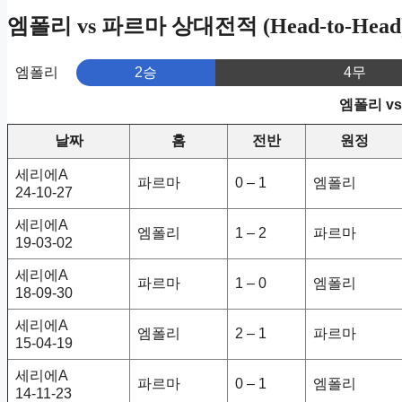
엠폴리 vs 파르마 상대전적 (Head-to-Head
엠폴리
2승
4무
엠폴리 v
날짜
홈
전반
원정
세리에A
파르마
0 – 1
엠폴리
24-10-27
세리에A
엠폴리
1 – 2
파르마
19-03-02
세리에A
파르마
1 – 0
엠폴리
18-09-30
세리에A
엠폴리
2 – 1
파르마
15-04-19
세리에A
파르마
0 – 1
엠폴리
14-11-23