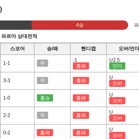
)
4승
s 파르마 상대전적
스코어
승/패
핸디캡
오버/언
-1
U2.5
1-1
무
홈패
언더
U
3-3
무
홈패
오버
U
1-0
홈승
홈패
오버
U
2-2
무
홈패
오버
U
0-2
홈패
홈패
오버