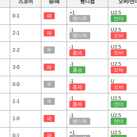
스코어
승/패
핸디캡
오버/언
+1
U2.5
0-1
패
핸디무
언더
-1
U2.5
2-1
패
핸디무
오버
-1
U2.5
2-2
무
홈패
오버
-1
U2.5
3-0
패
홈승
오버
-1
U
0-0
무
홈패
오버
-1
U2.5
1-1
무
홈패
언더
-1
U2.5
1-0
패
핸디무
언더
+1
U2.5
0-1
패