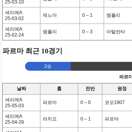
25-03-10
세리에A
제노아
0 – 1
엠폴리
25-03-02
세리에A
엠폴리
0 – 3
아탈란타
25-02-24
파르마 최근 10경기
2승
파르마
날짜
홈
전반
원정
세리에A
파르마
0 – 0
코모1907
25-05-03
세리에A
라치오
0 – 1
파르마
25-04-29