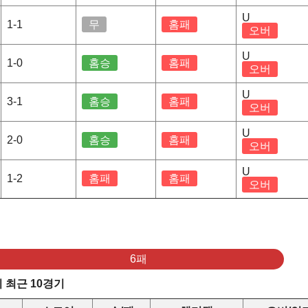
U
1-1
무
홈패
오버
U
1-0
홈승
홈패
오버
U
3-1
홈승
홈패
오버
U
2-0
홈승
홈패
오버
U
1-2
홈패
홈패
오버
6패
 최근 10경기