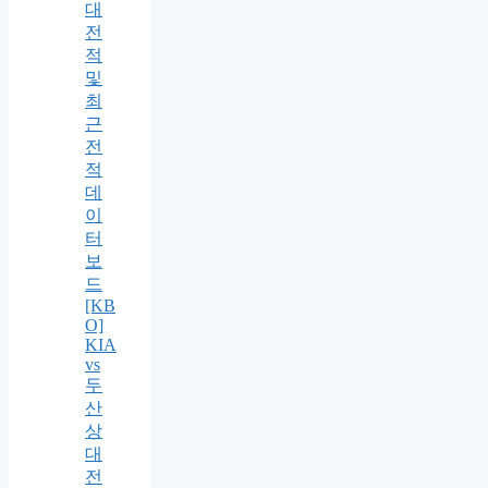
대
전
적
및
최
근
전
적
데
이
터
보
드
[KB
O]
KIA
vs
두
산
상
대
전