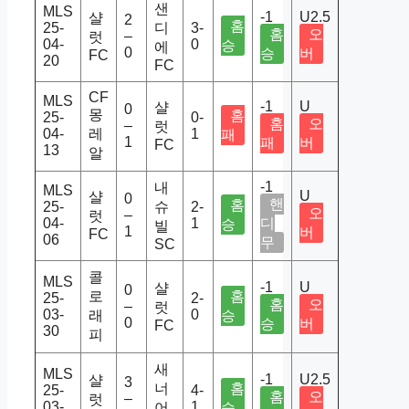
샌
MLS
-1
U2.5
샬
2
홈
25-
디
3-
홈
오
–
럿
04-
0
승
에
0
승
버
FC
20
FC
CF
MLS
-1
U
샬
0
몽
홈
25-
0-
홈
오
–
럿
04-
레
1
패
1
패
버
FC
13
알
-1
내
MLS
U
샬
0
핸
홈
25-
슈
2-
오
–
럿
04-
1
디
승
빌
1
버
FC
06
무
SC
콜
MLS
-1
U
샬
0
로
홈
25-
2-
홈
오
–
럿
03-
0
래
승
0
승
버
FC
30
피
새
MLS
-1
U2.5
샬
3
너
홈
25-
4-
홈
오
–
럿
03-
1
어
승