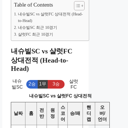
Table of Contents
내슈빌SC vs 샬럿FC 상대전적 (Head-
to-Head)
내슈빌SC 최근 10경기
샬럿FC 최근 10경기
내슈빌SC vs 샬럿FC
상대전적 (Head-to-
Head)
내슈
샬럿
2승
1무
3승
빌SC
FC
내슈빌SC vs 샬럿FC 상대전적
스
핸
오
전
원
날짜
홈
코
승/패
디
버/
반
정
어
캡
언더