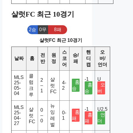
샬럿FC 최근 10경기
2승
0무
8패
샬럿FC 최근 10경기
스
핸
오
전
원
승/
날짜
홈
코
디
버/
반
정
패
어
캡
언더
콜
MLS
-1
U
샬
2
럼
홈
25-
4-
홈
오
–
럿
05-
2
크
승
1
승
버
FC
04
루
뉴
MLS
-1
U2.5
샬
0
잉
홈
25-
0-
홈
언
–
럿
04-
1
레
패
0
패
더
FC
27
벌