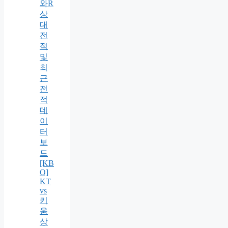
와R
상
대
전
적
및
최
근
전
적
데
이
터
보
드
[KB
O]
KT
vs
키
움
상