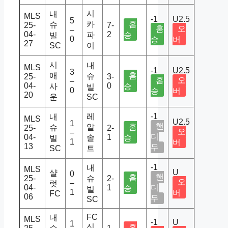
시
내
MLS
-1
U2.5
5
카
홈
슈
25-
7-
홈
오
–
04-
2
파
승
빌
0
승
버
27
SC
이
시
내
MLS
-1
U2.5
3
애
홈
슈
25-
3-
홈
오
–
04-
0
사
승
빌
0
승
버
20
운
SC
레
-1
내
MLS
U2.5
1
핸
알
홈
슈
25-
2-
오
–
디
04-
1
솔
승
빌
1
버
13
무
SC
트
-1
내
MLS
U
샬
0
핸
홈
25-
슈
2-
오
–
럿
04-
1
디
승
빌
1
버
FC
06
무
SC
FC
내
MLS
-1
U
1
신
홈