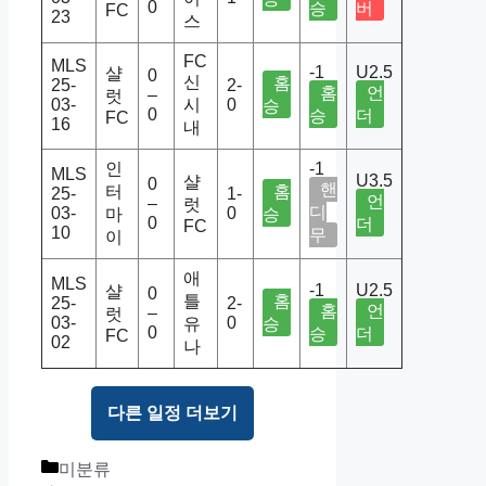
0
승
버
FC
23
스
FC
MLS
-1
U2.5
샬
0
신
홈
25-
2-
홈
언
–
럿
03-
시
0
승
0
승
더
FC
16
내
인
-1
MLS
U3.5
샬
0
핸
터
홈
25-
1-
언
–
럿
디
03-
0
마
승
0
더
FC
10
무
이
애
MLS
-1
U2.5
샬
0
틀
홈
25-
2-
홈
언
–
럿
03-
0
유
승
0
승
더
FC
02
나
다른 일정 더보기
Categories
미분류