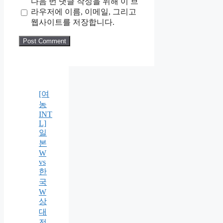
다음 번 댓글 작성을 위해 이 브
라우저에 이름, 이메일, 그리고
웹사이트를 저장합니다.
[여
농
INT
L]
일
본
W
vs
한
국
W
상
대
전