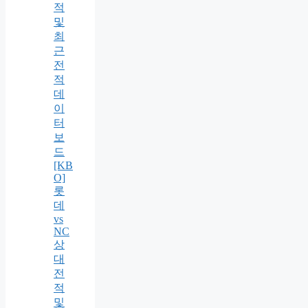
적
및
최
근
전
적
데
이
터
보
드
[KB
O]
롯
데
vs
NC
상
대
전
적
및