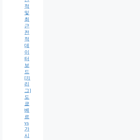
적
및
최
근
전
적
데
이
터
보
드
[J1
리
그]
도
쿄
베
르
vs
가
시