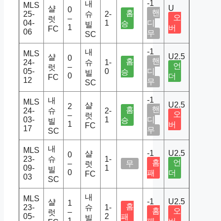
-1
내
MLS
U
샬
0
핸
홈
25-
슈
2-
오
–
럿
04-
1
디
승
빌
1
버
FC
06
무
SC
-1
내
MLS
U2.5
샬
0
핸
홈
24-
슈
1-
언
–
럿
05-
0
디
승
빌
0
더
FC
12
무
SC
-1
내
MLS
U2.5
샬
2
핸
홈
24-
슈
2-
오
–
럿
03-
1
디
승
빌
1
버
FC
17
무
SC
내
MLS
-1
U2.5
샬
0
23-
슈
1-
홈
언
–
무
럿
09-
1
빌
0
패
더
FC
03
SC
내
MLS
-1
U2.5
샬
1
홈
23-
슈
1-
홈
오
–
럿
05-
2
패
빌
1