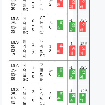
25-
슈
1-
홈
오
–
03-
시
2
패
빌
1
패
버
30
내
SC
CF
내
MLS
-1
U2.5
0
몽
홈
25-
슈
3-
홈
오
–
03-
레
0
승
빌
0
승
버
23
알
SC
필
내
MLS
-1
U2.5
1
라
홈
슈
25-
1-
홈
오
–
03-
3
유
패
빌
2
패
버
17
니
SC
포
내
MLS
-1
U2.5
1
틀
홈
슈
25-
2-
홈
언
–
03-
0
팀
승
빌
0
승
더
09
SC
버
뉴
내
MLS
-1
U2.5
2
욕
홈
슈
25-
2-
홈
언
–
03-
0
레
승
빌
0
승
더
02
드
SC