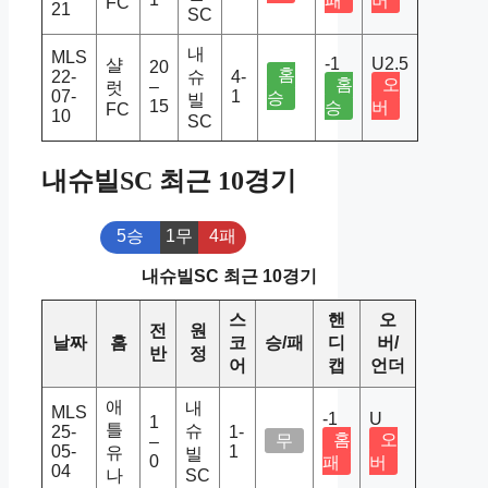
패
버
FC
21
SC
내
MLS
-1
U2.5
샬
20
홈
22-
슈
4-
홈
오
–
럿
07-
1
승
빌
15
승
버
FC
10
SC
내슈빌SC 최근 10경기
5승
1무
4패
내슈빌SC 최근 10경기
스
핸
오
전
원
날짜
홈
코
승/패
디
버/
반
정
어
캡
언더
애
내
MLS
-1
U
1
틀
슈
25-
1-
홈
오
무
–
05-
1
유
빌
0
패
버
04
나
SC