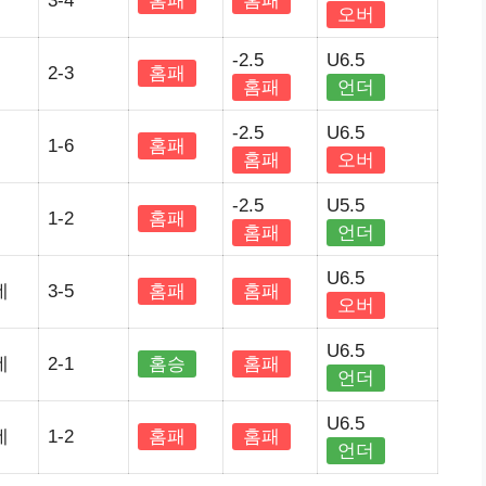
3-4
홈패
홈패
오버
-2.5
U6.5
2-3
홈패
홈패
언더
-2.5
U6.5
1-6
홈패
홈패
오버
-2.5
U5.5
1-2
홈패
홈패
언더
U6.5
데
3-5
홈패
홈패
오버
U6.5
데
2-1
홈승
홈패
언더
U6.5
데
1-2
홈패
홈패
언더