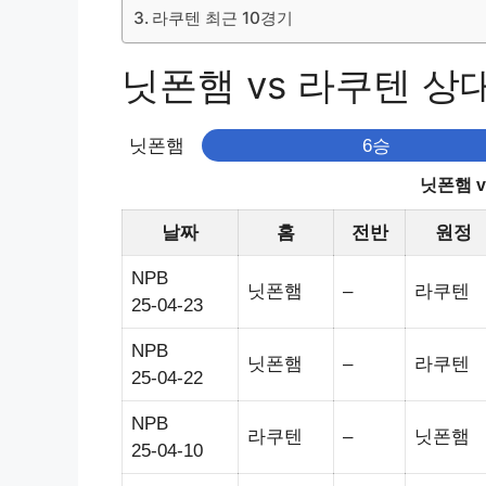
라쿠텐 최근 10경기
닛폰햄 vs 라쿠텐 상대전
닛폰햄
6승
닛폰햄 
날짜
홈
전반
원정
NPB
닛폰햄
–
라쿠텐
25-04-23
NPB
닛폰햄
–
라쿠텐
25-04-22
NPB
라쿠텐
–
닛폰햄
25-04-10