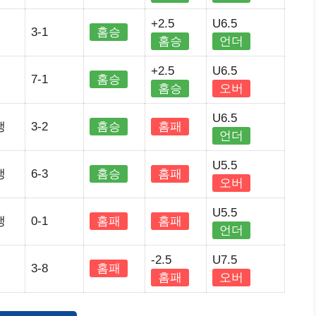
+2.5
U6.5
3-1
홈승
홈승
언더
+2.5
U6.5
7-1
홈승
홈승
오버
U6.5
뱅
3-2
홈승
홈패
언더
U5.5
뱅
6-3
홈승
홈패
오버
U5.5
뱅
0-1
홈패
홈패
언더
-2.5
U7.5
3-8
홈패
홈패
오버