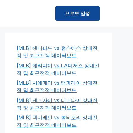
프로토 일정
[MLB] 샌디파드 vs 휴스애스 상대전
적 및 최근전적 데이터보드
[MLB] 애리다이 vs LA다저스 상대전
적 및 최근전적 데이터보드
[MLB] 시애매리 vs 탬파레이 상대전
적 및 최근전적 데이터보드
[MLB] 샌프자이 vs 디트타이 상대전
적 및 최근전적 데이터보드
[MLB] 텍사레인 vs 볼티오리 상대전
적 및 최근전적 데이터보드