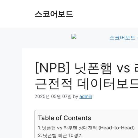
Skip
to
스코어보드
content
[NPB] 닛폰햄 v
근전적 데이터보
2025년 05월 07일
by
admin
Table of Contents
닛폰햄 vs 라쿠텐 상대전적 (Head-to-Head)
닛폰햄 최근 10경기