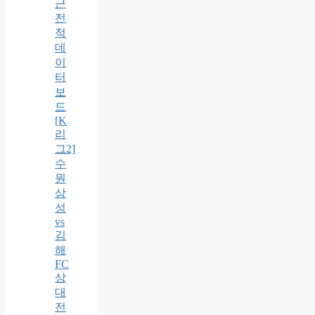
근
전
적
데
이
터
보
드
[K
리
그2]
수
원
삼
성
vs
김
해
FC
상
대
전