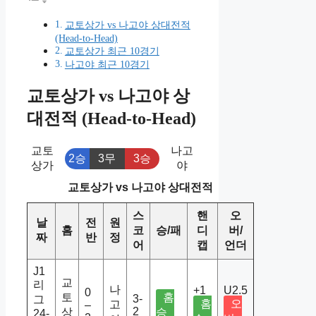
교토상가 vs 나고야 상대전적
(Head-to-Head)
교토상가 최근 10경기
나고야 최근 10경기
교토상가 vs 나고야 상
대전적 (Head-to-Head)
교토
나고
2승
3무
3승
상가
야
교토상가 vs 나고야 상대전적
스
핸
오
날
전
원
홈
코
승/패
디
버/
짜
반
정
어
캡
언더
J1
교
리
나
+1
U2.5
0
토
홈
3-
그
홈
오
고
–
2
상
승
24-