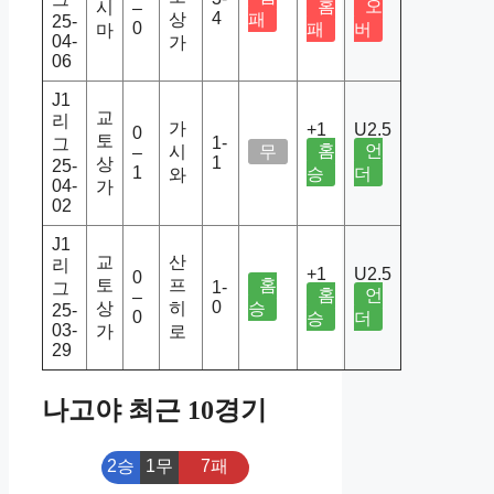
홈
오
시
–
4
상
패
25-
0
패
버
마
04-
가
06
J1
교
리
가
+1
U2.5
0
토
1-
그
홈
언
시
무
–
1
상
25-
1
승
더
와
04-
가
02
J1
교
산
리
+1
U2.5
0
토
프
홈
1-
그
홈
언
–
0
상
히
승
25-
0
승
더
03-
가
로
29
나고야 최근 10경기
2승
1무
7패