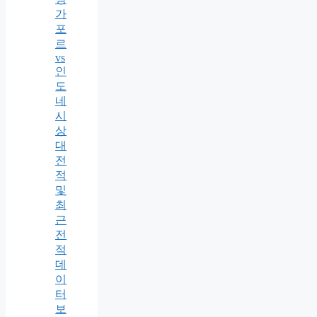
가
포
르
vs
인
도
네
시
상
대
전
적
및
최
근
전
적
데
이
터
보