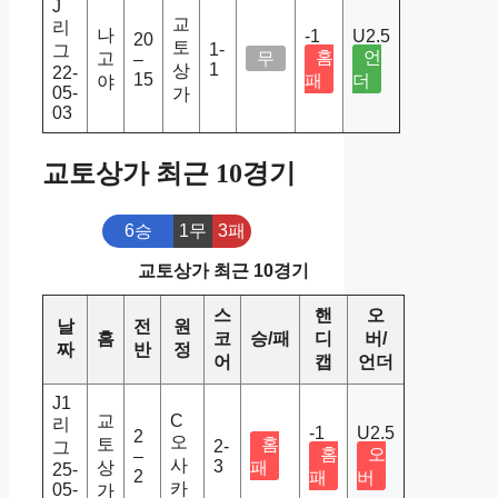
J
교
리
나
-1
U2.5
20
토
1-
그
홈
언
고
무
–
1
상
22-
15
패
더
야
05-
가
03
교토상가 최근 10경기
6승
1무
3패
교토상가 최근 10경기
스
핸
오
날
전
원
홈
코
승/패
디
버/
짜
반
정
어
캡
언더
J1
교
C
리
-1
U2.5
2
오
토
홈
2-
그
홈
오
–
사
3
상
패
25-
2
패
버
카
05-
가