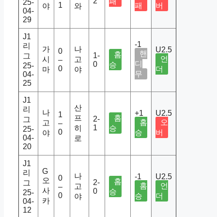
2
패
25-
1
패
버
야
와
04-
29
J1
-1
리
가
나
U2.5
0
핸
홈
1-
그
언
시
고
–
디
0
승
25-
0
더
마
야
무
04-
25
J1
산
리
나
+1
U2.5
1
프
홈
2-
그
홈
오
고
–
1
히
승
25-
0
승
버
야
04-
로
20
J1
G
리
나
-1
U2.5
0
오
홈
2-
그
홈
언
고
–
사
0
승
25-
0
승
더
야
카
04-
12