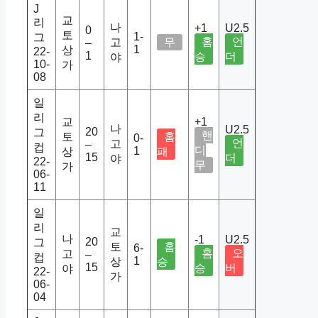
J
교
리
나
+1
U2.5
0
토
1-
그
홈
언
고
무
–
1
상
22-
1
승
더
야
10-
가
08
일
리
교
+1
나
U2.5
20
그
핸
토
홈
0-
언
고
–
컵
디
1
상
패
15
더
야
22-
무
가
06-
11
일
리
교
나
-1
U2.5
20
그
토
홈
6-
홈
오
고
–
컵
1
상
승
15
승
버
야
22-
가
06-
04