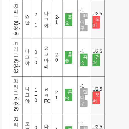
J1
-1
리
나
U2.5
2
핸
쇼
홈
2-
그
오
고
–
디
1
난
승
25-
1
버
야
무
04-
06
J1
요
리
나
-1
U2.5
0
코
홈
2-
그
홈
언
고
–
0
마
승
25-
0
승
더
야
04-
리
02
J1
-1
리
나
U2.5
요
1
핸
홈
2-
그
오
고
–
코
디
1
승
25-
0
버
야
FC
무
03-
29
J1
도
-1
리
나
U2.5
0