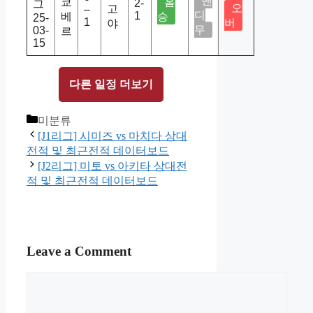
핸
쿄
홈
2-
그
오
고
–
디
1
베
승
25-
1
버
야
무
03-
르
15
다른 일정 더보기
Categories
미분류
[J1리그] 시미즈 vs 마치다 상대
전적 및 최근전적 데이터보드
[J2리그] 미토 vs 아키타 상대전
적 및 최근전적 데이터보드
Leave a Comment
Comment