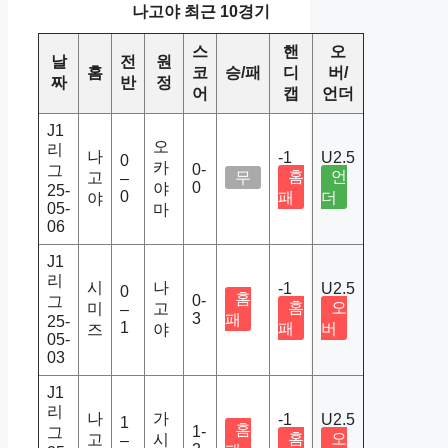
나고야 최근 10경기
스
핸
오
날
전
원
홈
코
승/패
디
버/
짜
반
정
어
캡
언더
J1
오
리
나
-1
U2.5
0
카
0-
그
홈
언
고
무
–
0
야
25-
0
패
더
야
05-
마
06
J1
리
시
나
-1
U2.5
0
홈
0-
그
홈
오
미
고
–
3
패
25-
1
패
버
즈
야
05-
03
J1
리
나
가
-1
U2.5
1
홈
1-
그
홈
오
고
시
–