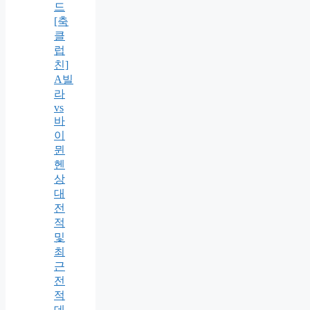
드
[축
클
럽
친]
A빌
라
vs
바
이
뮌
헨
상
대
전
적
및
최
근
전
적
데