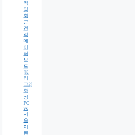
적
및
최
근
전
적
데
이
터
보
드
[K
리
그2]
화
성
FC
vs
서
울
이
랜