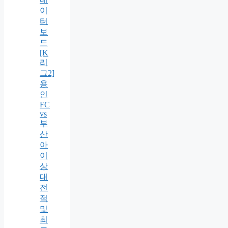
이
터
보
드
[K
리
그2]
용
인
FC
vs
부
산
아
이
상
대
전
적
및
최