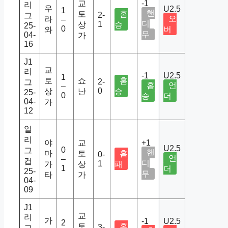
교
-1
리
우
U2.5
1
핸
토
홈
2-
그
오
라
–
디
1
상
승
25-
0
버
와
무
04-
가
16
J1
교
리
-1
U2.5
1
토
쇼
홈
2-
그
홈
언
–
0
상
난
승
25-
0
승
더
04-
가
12
일
리
야
교
+1
U2.5
0
그
핸
마
토
홈
0-
언
–
컵
디
1
가
상
패
1
더
25-
무
타
가
04-
09
J1
교
리
가
-1
U2.5
2
토
홈
3-
그