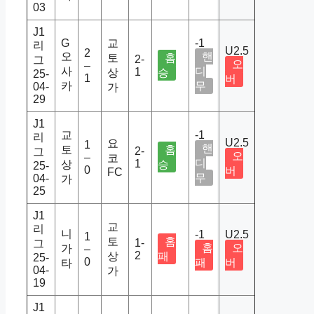
03
J1
G
교
-1
리
U2.5
2
오
핸
토
홈
2-
그
오
–
사
디
1
상
승
25-
1
버
카
무
04-
가
29
J1
교
-1
리
U2.5
요
1
핸
토
홈
2-
그
오
–
코
디
1
상
승
25-
0
버
FC
무
04-
가
25
J1
교
리
니
-1
U2.5
1
토
홈
1-
그
홈
오
가
–
2
상
패
25-
0
패
버
타
04-
가
19
J1