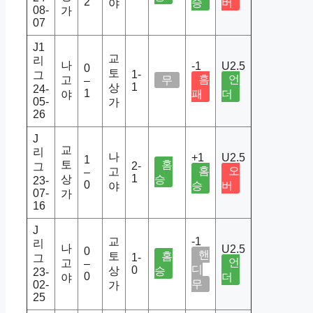
2
승
버
야
08-
가
07
J1
교
리
나
-1
U2.5
0
토
1-
그
홈
언
고
무
–
1
상
24-
1
패
더
야
05-
가
26
J
교
리
나
+1
U2.5
1
토
홈
2-
그
홈
오
고
–
1
상
승
23-
0
승
버
야
07-
가
16
J
교
-1
리
나
U2.5
0
핸
토
홈
1-
그
언
고
–
디
0
상
승
23-
0
더
야
무
02-
가
25