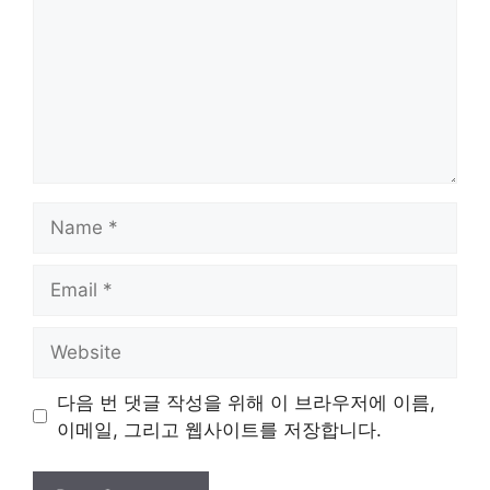
Name
Email
Website
다음 번 댓글 작성을 위해 이 브라우저에 이름,
이메일, 그리고 웹사이트를 저장합니다.