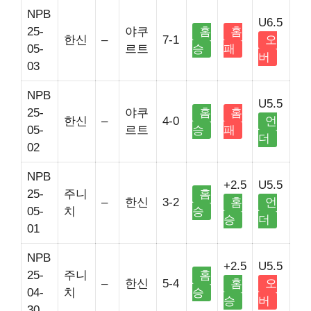
NPB
U6.5
25-
야쿠
홈
홈
한신
–
7-1
오
05-
르트
승
패
버
03
NPB
U5.5
25-
야쿠
홈
홈
한신
–
4-0
언
05-
르트
승
패
더
02
NPB
+2.5
U5.5
25-
주니
홈
–
한신
3-2
홈
언
05-
치
승
승
더
01
NPB
+2.5
U5.5
25-
주니
홈
–
한신
5-4
홈
오
04-
치
승
승
버
30