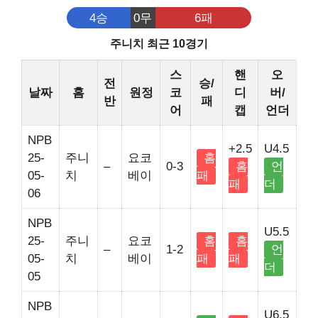
4승
0무
6패
주니치 최근 10경기
스
핸
오
전
승/
날짜
홈
원정
코
디
버/
반
패
어
캡
언더
NPB
+2.5
U4.5
25-
주니
요코
홈
–
0-3
홈
언
05-
치
베이
패
패
더
06
NPB
U5.5
25-
주니
요코
홈
홈
–
1-2
언
05-
치
베이
패
패
더
05
NPB
U6.5