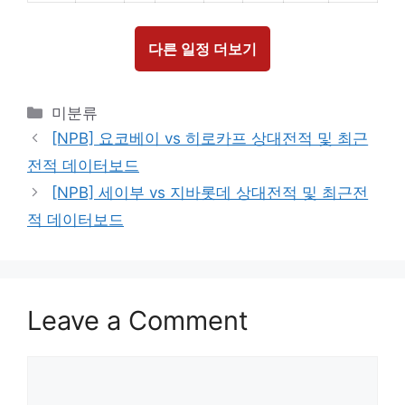
다른 일정 더보기
Categories
미분류
[NPB] 요코베이 vs 히로카프 상대전적 및 최근
전적 데이터보드
[NPB] 세이부 vs 지바롯데 상대전적 및 최근전
적 데이터보드
Leave a Comment
Comment