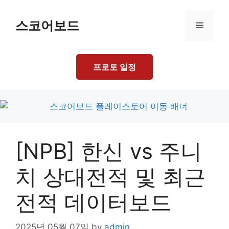
Skip
to
스코어보드
Menu
content
프로토 일정
[NPB] 한신 vs 주니
치 상대전적 및 최근
전적 데이터보드
2025년 05월 07일
by
admin