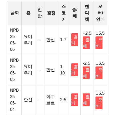
스
핸
오
전
승/
날짜
홈
원정
코
디
버/
반
패
어
캡
언더
NPB
+2.5
U5.5
25-
요미
홈
–
한신
1-7
홈
오
05-
우리
패
패
버
06
NPB
-2.5
U5.5
25-
요미
1-
홈
–
한신
홈
오
05-
우리
10
패
패
버
05
NPB
U6.5
25-
야쿠
홈
홈
한신
–
2-5
오
05-
르트
패
패
버
04