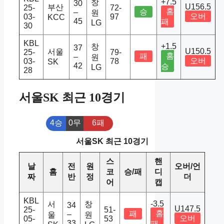
+7.5
창
30
U156.5
부산
25-
72-
홈
승
–
원
오버
03-
97
KCC
45
패
LG
30
KBL
+1.5
창
37
U150.5
서울
25-
79-
홈
패
–
원
오버
03-
78
SK
42
승
LG
28
서울SK 최근 10경기
4승
0무
6패
서울SK 최근 10경기
스
핸
날
전
원
오버/언
홈
코
승/패
디
짜
반
정
더
어
캡
KBL
-3.5
서
창
34
U147.5
25-
51-
홈
패
–
울
원
오버
05-
53
33
패