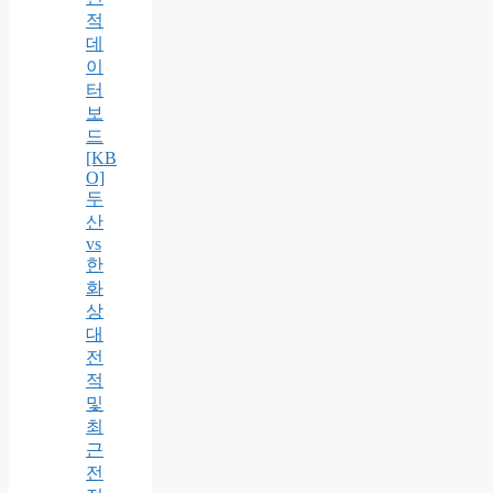
적
데
이
터
보
드
[KB
O]
두
산
vs
한
화
상
대
전
적
및
최
근
전