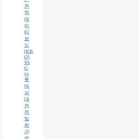
전
적
데
이
터
보
드
[KB
O]
SS
G
vs
롯
데
상
대
전
적
및
최
근
전