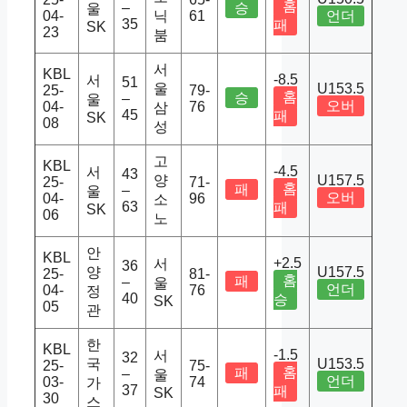
홈
–
승
울
04-
닉
61
언더
35
패
SK
23
붐
서
KBL
-8.5
서
51
울
U153.5
25-
79-
홈
승
–
울
오버
04-
76
삼
45
패
SK
08
성
고
KBL
-4.5
서
43
양
U157.5
25-
71-
홈
패
–
울
오버
04-
96
소
63
패
SK
06
노
안
KBL
+2.5
서
36
양
U157.5
25-
81-
홈
패
–
울
언더
04-
76
정
40
승
SK
05
관
한
KBL
-1.5
서
32
국
U153.5
25-
75-
홈
패
–
울
언더
03-
74
가
37
패
SK
30
스