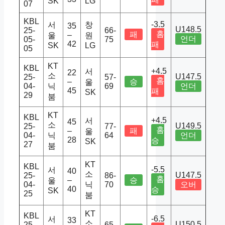
SK
LG
07
KBL
-3.5
서
창
35
U148.5
25-
66-
홈
패
–
울
원
언더
05-
75
42
패
SK
LG
05
KT
KBL
+4.5
서
22
소
U147.5
25-
57-
홈
–
승
울
04-
닉
69
언더
45
패
SK
29
붐
KT
KBL
+4.5
서
45
소
U149.5
25-
77-
홈
–
패
울
04-
닉
64
언더
28
승
SK
27
붐
KT
KBL
-5.5
서
40
소
U147.5
25-
86-
홈
–
승
울
04-
닉
70
오버
40
승
SK
25
붐
KT
KBL
-6.5
서
33
소
U150.5
25-
65-