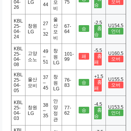
오버
04-
75
LG
모
44
승
26
비
울
KBL
-2.5
27
산
U154.5
창원
25-
67-
홈
승
–
언더
04-
64
LG
모
32
승
24
비
KBL
-5.5
창
49
고양
U160.5
25-
101-
홈
패
–
원
오버
04-
99
소노
51
패
LG
08
KBL
+1.5
창
37
울산
U155.5
25-
76-
홈
승
–
원
오버
04-
83
모비
45
패
LG
05
안
KBL
-4.5
38
양
U153.5
창원
25-
77-
홈
승
–
언더
04-
62
LG
정
35
승
03
관
KBL