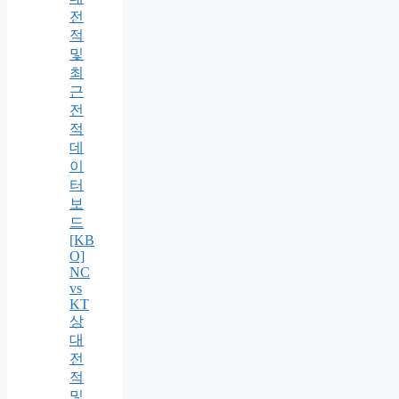
전
적
및
최
근
전
적
데
이
터
보
드
[KB
O]
NC
vs
KT
상
대
전
적
및