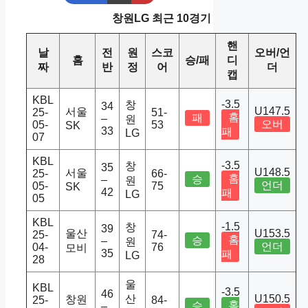
창원LG 최근 10경기
핸
날
전
원
스코
오버/언
홈
승/패
디
짜
반
정
어
더
캡
KBL
-3.5
창
34
U147.5
서울
25-
51-
홈
패
–
원
오버
05-
53
SK
33
패
LG
07
KBL
-3.5
창
35
U148.5
서울
25-
66-
홈
승
–
원
언더
05-
75
SK
42
패
LG
05
KBL
-1.5
창
39
울산
U153.5
25-
74-
홈
승
–
원
언더
04-
76
모비
35
패
LG
28
울
KBL
-3.5
46
산
U150.5
창원
25-
84-
홈
승
–