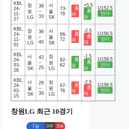
KBL
+5.5
창
서
38
홈
U152.5
24-
73-
홈
–
원
울
언더
11-
78
패
33
승
LG
SK
27
KBL
-2.5
창
서
36
홈
U156.5
24-
66-
홈
–
원
울
언더
11-
72
패
40
패
LG
SK
01
KBL
-1.5
서
창
42
홈
U158.5
24-
82-
홈
–
울
원
언더
03-
62
승
25
승
SK
LG
28
KBL
-2.5
서
창
28
홈
U156.5
24-
67-
홈
–
울
원
언더
02-
76
패
39
패
SK
LG
15
창원LG 최근 10경기
7승
0무
3패