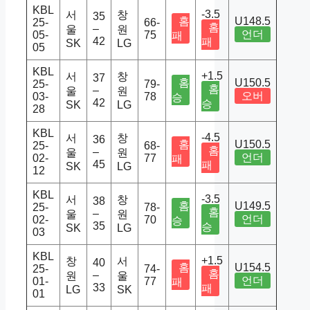
KBL
-3.5
서
창
35
홈
U148.5
25-
66-
홈
–
울
원
언더
05-
75
패
42
패
SK
LG
05
KBL
+1.5
서
창
37
홈
U150.5
25-
79-
홈
–
울
원
오버
03-
78
승
42
승
SK
LG
28
KBL
-4.5
서
창
36
홈
U150.5
25-
68-
홈
–
울
원
언더
02-
77
패
45
패
SK
LG
12
KBL
-3.5
서
창
38
홈
U149.5
25-
78-
홈
–
울
원
언더
02-
70
승
35
승
SK
LG
03
KBL
+1.5
창
서
40
홈
U154.5
25-
74-
홈
–
원
울
언더
01-
77
패
33
패
LG
SK
01