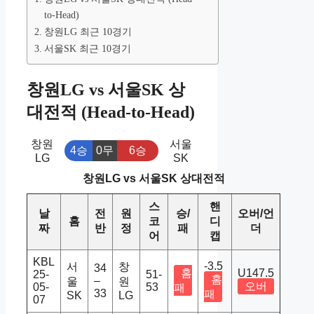
to-Head)
창원LG 최근 10경기
서울SK 최근 10경기
창원LG vs 서울SK 상
대전적 (Head-to-Head)
창원
서울
4승
0무
6승
LG
SK
창원LG vs 서울SK 상대전적
스
핸
날
전
원
승/
오버/언
홈
코
디
짜
반
정
패
더
어
캡
KBL
-3.5
서
창
34
홈
U147.5
25-
51-
홈
–
울
원
오버
05-
53
패
33
패
SK
LG
07