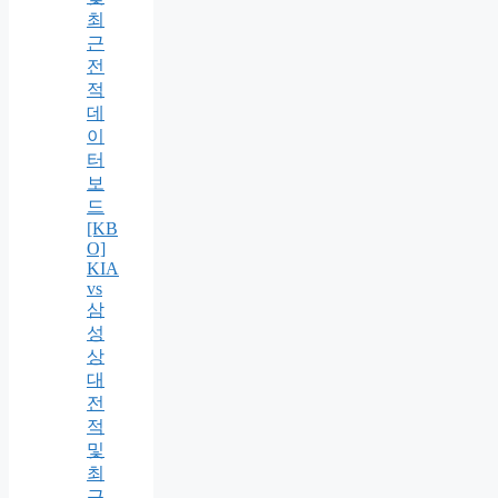
최
근
전
적
데
이
터
보
드
[KB
O]
KIA
vs
삼
성
상
대
전
적
및
최
근