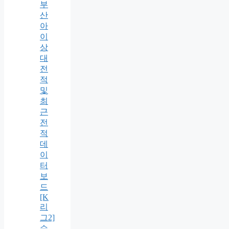
부
산
아
이
상
대
전
적
및
최
근
전
적
데
이
터
보
드
[K
리
그2]
수