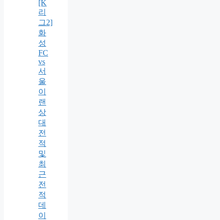
[K
리
그2]
화
성
FC
vs
서
울
이
랜
상
대
전
적
및
최
근
전
적
데
이