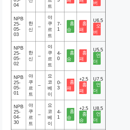
신
르
패
패
버
04
트
야
NPB
U6.5
한
쿠
홈
홈
25-
7-
오
–
05-
1
신
르
승
패
버
03
트
야
NPB
U5.5
한
쿠
홈
홈
25-
4-
언
–
05-
0
신
르
승
패
더
02
트
야
요
NPB
+2.5
U7.5
쿠
코
홈
25-
0-
홈
언
–
05-
3
르
베
패
패
더
01
트
이
야
요
NPB
+2.5
U8.5
쿠
코
홈
25-
4-
홈
언
–
04-
1
르
베
승
승
더
30
트
이