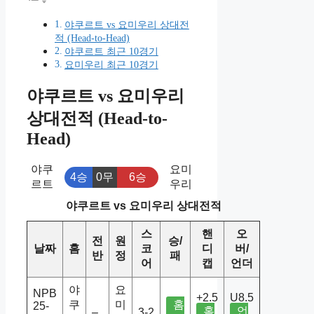
야쿠르트 vs 요미우리 상대전
적 (Head-to-Head)
야쿠르트 최근 10경기
요미우리 최근 10경기
야쿠르트 vs 요미우리
상대전적 (Head-to-
Head)
야쿠
요미
4승
0무
6승
르트
우리
야쿠르트 vs 요미우리 상대전적
스
핸
오
전
원
승/
날짜
홈
코
디
버/
반
정
패
어
캡
언더
야
요
NPB
+2.5
U8.5
쿠
미
홈
25-
홈
언
–
3-2