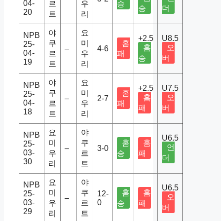
04-
르
우
승
승
더
20
트
리
야
요
NPB
+2.5
U8.5
쿠
미
홈
25-
홈
오
–
4-6
04-
르
우
패
승
버
19
트
리
야
요
NPB
+2.5
U7.5
쿠
미
홈
25-
홈
오
–
2-7
04-
르
우
패
패
버
18
트
리
요
야
NPB
U6.5
미
쿠
홈
홈
25-
언
–
3-0
03-
우
르
승
패
더
30
리
트
요
야
NPB
U6.5
미
쿠
홈
홈
25-
12-
오
–
03-
0
우
르
승
패
버
29
리
트