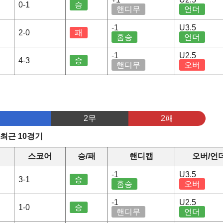
0-1
승
핸디무
언더
-1
U3.5
2-0
패
홈승
언더
-1
U2.5
4-3
승
핸디무
오버
2무
2패
 최근 10경기
스코어
승/패
핸디캡
오버/언
-1
U3.5
3-1
승
홈승
오버
-1
U2.5
1-0
승
핸디무
언더