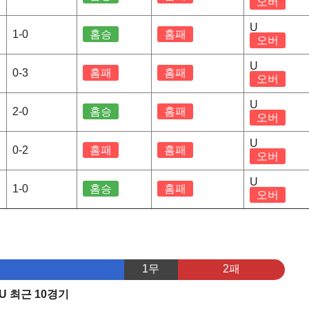
오버
U
1-0
홈승
홈패
오버
U
0-3
홈패
홈패
오버
U
2-0
홈승
홈패
오버
U
0-2
홈패
홈패
오버
U
1-0
홈승
홈패
오버
1무
2패
 최근 10경기