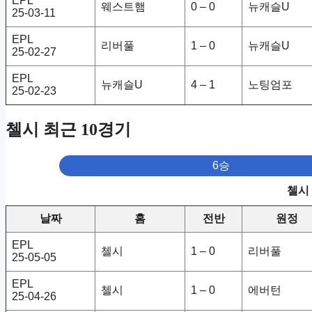
EPL
웨스트햄
0 – 0
뉴캐슬U
25-03-11
EPL
리버풀
1 – 0
뉴캐슬U
25-02-27
EPL
뉴캐슬U
4 – 1
노팅엄포
25-02-23
첼시 최근 10경기
6승
첼시
날짜
홈
전반
원정
EPL
첼시
1 – 0
리버풀
25-05-05
EPL
첼시
1 – 0
에버턴
25-04-26