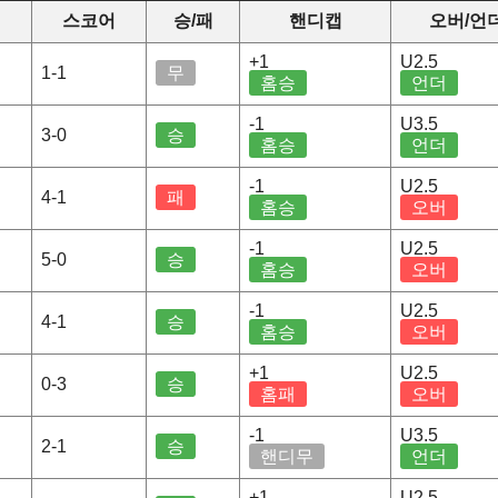
스코어
승/패
핸디캡
오버/언
+1
U2.5
1-1
무
홈승
언더
-1
U3.5
3-0
승
홈승
언더
-1
U2.5
4-1
패
홈승
오버
-1
U2.5
5-0
승
홈승
오버
-1
U2.5
4-1
승
홈승
오버
+1
U2.5
0-3
승
홈패
오버
-1
U3.5
2-1
승
핸디무
언더
+1
U2.5