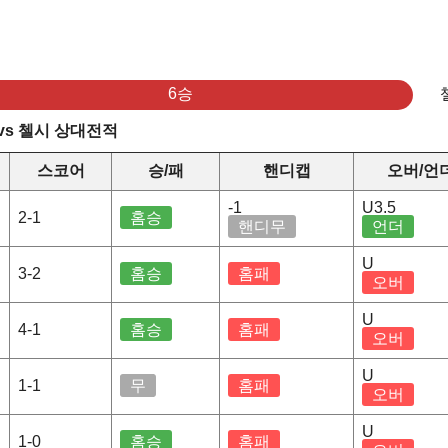
6승
vs 첼시 상대전적
스코어
승/패
핸디캡
오버/언
-1
U3.5
2-1
홈승
핸디무
언더
U
3-2
홈승
홈패
오버
U
4-1
홈승
홈패
오버
U
1-1
무
홈패
오버
U
1-0
홈승
홈패