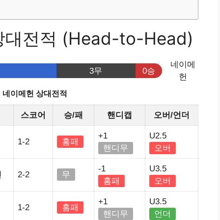
전적 (Head-to-Head)
네이메
3무
0승
헌
s 네이메헌 상대전적
스코어
승/패
핸디캡
오버/언더
+1
U2.5
1-2
홈패
핸디무
오버
-1
U3.5
헌
2-2
무
홈패
오버
+1
U3.5
1-2
홈패
핸디무
언더