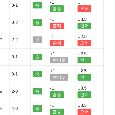
-1
U
3-1
승
홈승
오버
-1
U3.5
0-2
승
홈패
언더
-1
U2.5
르
2-2
무
홈패
오버
+1
U2.5
0-1
승
핸디무
언더
+1
U2.5
0-1
승
핸디무
언더
-1
U3.5
드
2-0
승
홈승
언더
-1
U3.5
레
4-0
승
홈승
오버