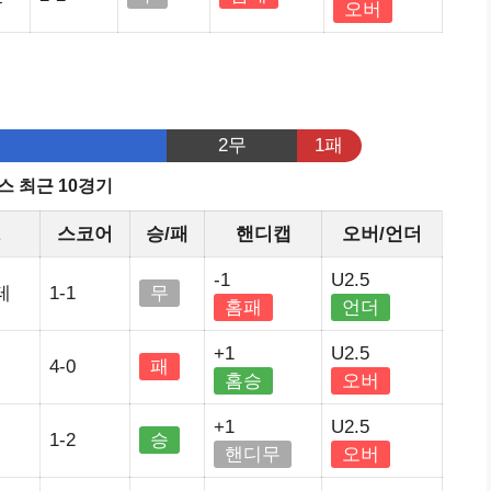
오버
2무
1패
스 최근 10경기
정
스코어
승/패
핸디캡
오버/언더
-1
U2.5
테
1-1
무
홈패
언더
+1
U2.5
4-0
패
홈승
오버
+1
U2.5
1-2
승
핸디무
오버