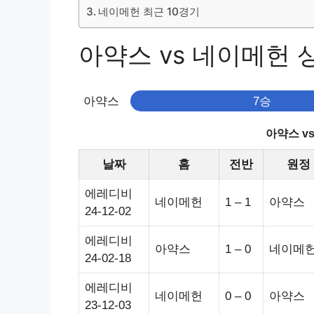
네이메헌 최근 10경기
아약스 vs 네이메헌 상대
아약스
7승
아약스 v
날짜
홈
전반
원정
에레디비
네이메헌
1 – 1
아약스
24-12-02
에레디비
아약스
1 – 0
네이메
24-02-18
에레디비
네이메헌
0 – 0
아약스
23-12-03