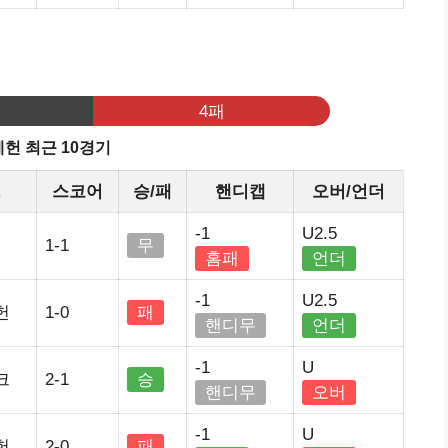
기
4패
헌 최근 10경기
정
스코어
승/패
핸디캡
오버/언더
-1
U2.5
1-1
무
홈패
언더
-1
U2.5
헌
1-0
패
핸디무
언더
-1
U
크
2-1
승
핸디무
오버
-1
U
헌
2-0
패