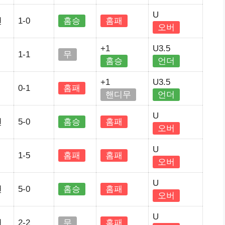
U
헌
1-0
홈승
홈패
오버
+1
U3.5
1-1
무
홈승
언더
+1
U3.5
0-1
홈패
핸디무
언더
U
헌
5-0
홈승
홈패
오버
U
1-5
홈패
홈패
오버
U
헌
5-0
홈승
홈패
오버
U
헌
2-2
무
홈패