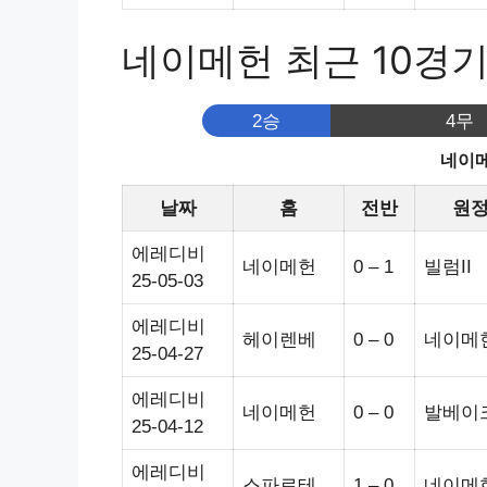
네이메헌 최근 10경
2승
4무
네이메
날짜
홈
전반
원
에레디비
네이메헌
0 – 1
빌럼II
25-05-03
에레디비
헤이렌베
0 – 0
네이메
25-04-27
에레디비
네이메헌
0 – 0
발베이
25-04-12
에레디비
스파로테
1 – 0
네이메