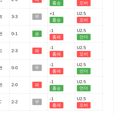
홈승
오버
+1
U2.5
르
3-3
무
홈승
오버
-1
U2.5
헌
0-1
승
홈패
언더
-1
U2.5
드
2-3
패
홈패
오버
-1
U2.5
헌
0-0
무
홈패
언더
-1
U2.5
헌
2-0
패
홈승
언더
-1
U2.5
C
2-2
무
홈패
오버