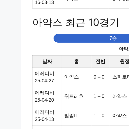
16-03-13
아약스 최근 10경기
7승
아약
날짜
홈
전반
원
에레디비
아약스
0 – 0
스파로
25-04-27
에레디비
위트레흐
1 – 0
아약스
25-04-20
에레디비
빌럼II
1 – 0
아약스
25-04-13