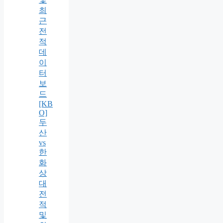
최
근
전
적
데
이
터
보
드
[KB
O]
두
산
vs
한
화
상
대
전
적
및