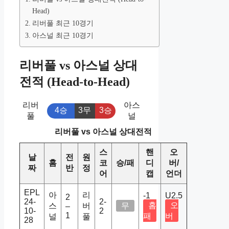
Head)
리버풀 최근 10경기
아스널 최근 10경기
리버풀 vs 아스널 상대
전적 (Head-to-Head)
리버
아스
4승
3무
3승
풀
널
리버풀 vs 아스널 상대전적
스
핸
오
날
전
원
홈
코
승/패
디
버/
짜
반
정
어
캡
언더
EPL
아
리
-1
U2.5
2
24-
2-
홈
오
스
버
무
–
10-
2
1
패
버
널
풀
28