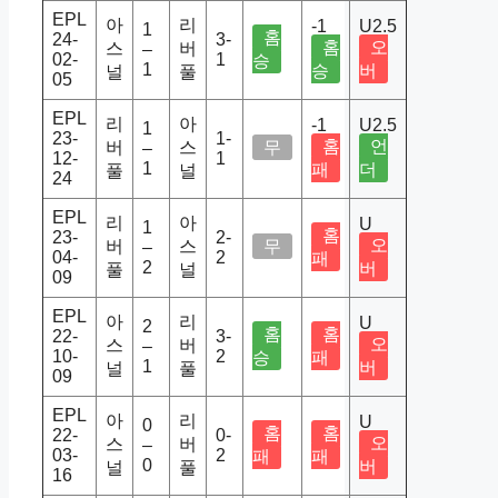
EPL
아
리
-1
U2.5
1
홈
24-
3-
홈
오
스
버
–
02-
1
승
1
승
버
널
풀
05
EPL
리
아
-1
U2.5
1
23-
1-
홈
언
버
스
무
–
12-
1
1
패
더
풀
널
24
EPL
리
아
U
1
홈
23-
2-
오
버
스
무
–
04-
2
패
2
버
풀
널
09
EPL
아
리
U
2
홈
홈
22-
3-
오
스
버
–
10-
2
승
패
1
버
널
풀
09
EPL
아
리
U
0
홈
홈
22-
0-
오
스
버
–
03-
2
패
패
0
버
널
풀
16