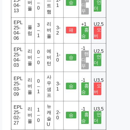
25-
2-
언
버
승
–
디
04-
1
트
0
더
풀
13
무
햄
EPL
리
+1
U2.5
3
풀
25-
3-
홈
오
버
패
–
04-
2
럼
1
승
버
풀
06
-1
EPL
리
에
U2.5
0
핸
25-
1-
언
버
–
버
승
04-
0
디
0
더
풀
턴
03
무
사
EPL
리
-1
U3.5
0
우
25-
3-
홈
오
버
승
–
03-
1
샘
1
승
버
풀
09
프
뉴
EPL
리
-1
U3.5
1
25-
캐
2-
홈
언
버
–
승
02-
0
슬
0
승
더
풀
27
U