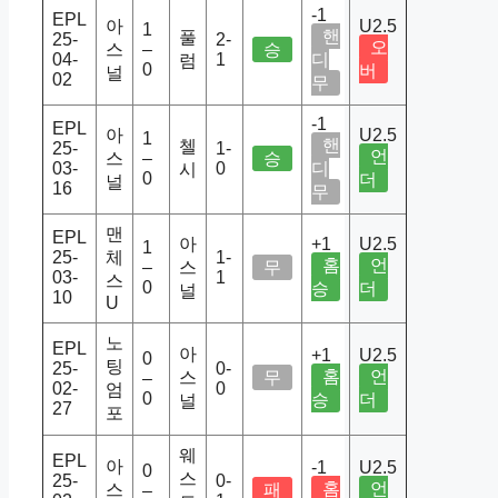
-1
EPL
아
U2.5
1
핸
풀
25-
2-
오
스
–
승
04-
1
디
럼
0
버
널
02
무
-1
EPL
아
U2.5
1
핸
첼
25-
1-
언
스
–
승
03-
0
디
시
0
더
널
16
무
맨
EPL
아
+1
U2.5
1
25-
체
1-
홈
언
–
스
무
03-
1
스
0
승
더
널
10
U
노
EPL
아
+1
U2.5
0
팅
25-
0-
홈
언
스
무
–
02-
0
엄
0
승
더
널
27
포
웨
EPL
아
-1
U2.5
0
스
25-
0-
홈
언
스
패
–