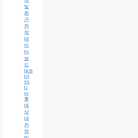
적
및
최
근
전
적
데
이
터
보
드
[KB
O]
SS
G
vs
롯
데
상
대
전
적
및