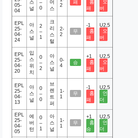
홈
오
스
머
패
–
05-
2
0
패
버
널
스
04
크
EPL
아
-1
U2.5
2
리
25-
2-
홈
오
스
무
–
04-
2
스
1
패
버
널
24
털
입
EPL
아
+1
U2.5
0
스
25-
0-
홈
오
스
승
–
04-
4
위
2
패
버
널
20
치
브
EPL
아
-1
U2.5
0
렌
25-
1-
홈
언
스
무
–
04-
1
트
0
패
더
널
13
퍼
EPL
에
아
+1
U2.5
0
25-
1-
홈
언
버
스
무
–
04-
1
1
승
더
턴
널
05