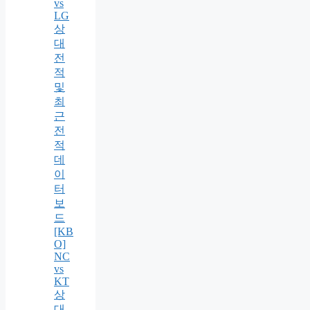
vs
LG
상
대
전
적
및
최
근
전
적
데
이
터
보
드
[KB
O]
NC
vs
KT
상
대