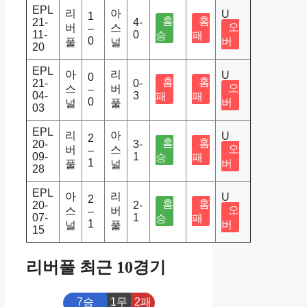
EPL
리
아
U
1
홈
홈
21-
4-
오
버
스
–
11-
0
승
패
0
버
풀
널
20
EPL
아
리
U
0
홈
홈
21-
0-
오
스
버
–
04-
3
패
패
0
버
널
풀
03
EPL
리
아
U
2
홈
홈
20-
3-
오
버
스
–
09-
1
승
패
1
버
풀
널
28
EPL
아
리
U
2
홈
홈
20-
2-
오
스
버
–
07-
1
승
패
1
버
널
풀
15
리버풀 최근 10경기
7승
1무
2패