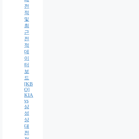
전
적
및
최
근
전
적
데
이
터
보
드
[KB
O]
KIA
vs
삼
성
상
대
전