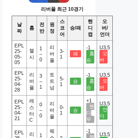
리버풀 최근 10경기
스
핸
오
날
전
원
홈
코
승/패
디
버/
짜
반
정
어
캡
언더
EPL
리
-1
U3.5
1
첼
25-
3-
홈
오
버
패
–
05-
1
시
0
승
버
풀
05
EPL
리
토
-1
U3.5
3
25-
5-
홈
오
버
트
승
–
04-
1
1
승
버
풀
넘
28
+1
레
EPL
리
U3.5
0
핸
25-
스
0-
언
–
버
승
04-
1
디
터
0
더
풀
21
무
C
웨
-1
EPL
리
U3.5
1
핸
스