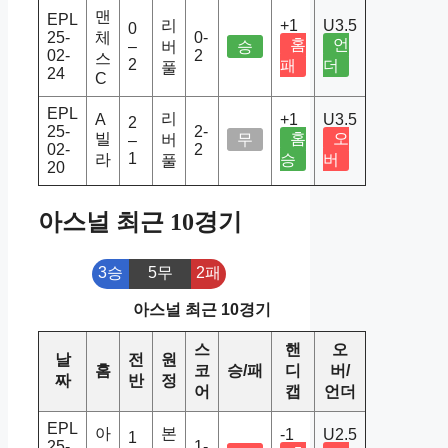
맨
EPL
리
+1
U3.5
0
25-
체
0-
홈
언
–
버
승
02-
2
스
2
패
더
풀
24
C
EPL
리
A
+1
U3.5
2
25-
2-
빌
홈
오
버
무
–
02-
2
1
라
승
버
풀
20
아스널 최근 10경기
3승
5무
2패
아스널 최근 10경기
스
핸
오
날
전
원
홈
코
승/패
디
버/
짜
반
정
어
캡
언더
EPL
아
본
-1
U2.5
1
25-
1-