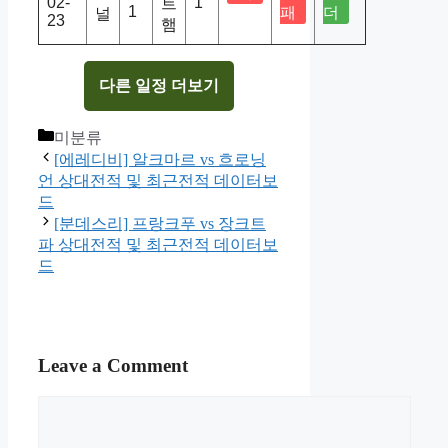
02-
1
트
1
패
더
널
23
햄
다른 일정 더보기
Categories
미분류
[에레디비] 알크마르 vs 흐로닝
언 상대전적 및 최근전적 데이터보
드
[분데스리] 프랑크푸 vs 장크트
파 상대전적 및 최근전적 데이터보
드
Leave a Comment
Comment