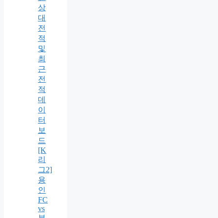
상
대
전
적
및
최
근
전
적
데
이
터
보
드
[K
리
그2]
용
인
FC
vs
부