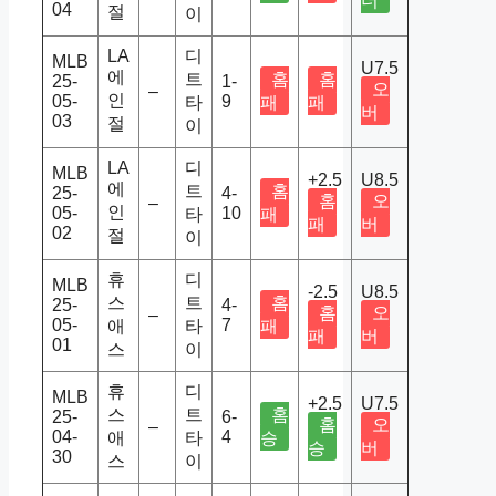
더
04
절
이
LA
디
MLB
U7.5
에
트
홈
홈
25-
1-
오
–
인
05-
9
타
패
패
버
03
절
이
LA
디
MLB
+2.5
U8.5
에
트
홈
25-
4-
홈
오
–
인
05-
10
타
패
패
버
02
절
이
휴
디
MLB
-2.5
U8.5
스
트
홈
25-
4-
홈
오
–
05-
7
애
타
패
패
버
01
스
이
휴
디
MLB
+2.5
U7.5
스
트
홈
25-
6-
홈
오
–
04-
4
애
타
승
승
버
30
스
이