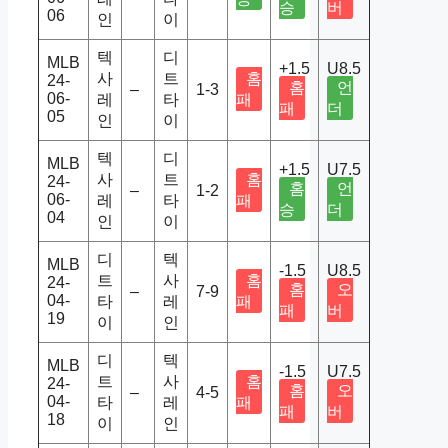
승
버
06
인
이
텍
디
MLB
+1.5
U8.5
사
트
홈
24-
홈
언
–
1-3
06-
레
타
패
패
더
05
인
이
텍
디
MLB
+1.5
U7.5
사
트
홈
24-
홈
언
–
1-2
06-
레
타
패
승
더
04
인
이
디
텍
MLB
-1.5
U8.5
트
사
홈
24-
홈
오
–
7-9
04-
타
레
패
패
버
19
이
인
디
텍
MLB
-1.5
U7.5
트
사
홈
24-
홈
오
–
4-5
04-
타
레
패
패
버
18
이
인