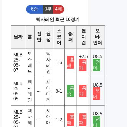
6승
0무
4패
텍사레인 최근 10경기
스
핸
오
전
원
승/
날짜
홈
코
디
버/
반
정
패
어
캡
언더
보
텍
MLB
+2.5
U8.5
스
사
홈
25-
홈
언
–
1-6
05-
레
레
패
패
더
07
드
인
텍
시
MLB
U8.5
사
애
홈
홈
25-
오
–
8-1
05-
레
매
승
패
버
05
인
리
텍
시
MLB
U8.5
사
애
홈
홈
25-
언
–
1-2
05-
레
매
패
패
더