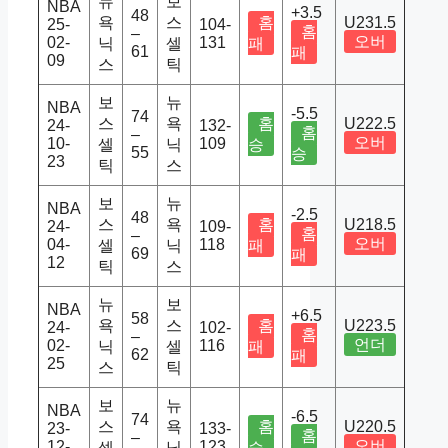
뉴
보
NBA
+3.5
48
욕
스
홈
U231.5
25-
104-
홈
–
오버
02-
131
닉
셀
패
61
패
09
스
틱
보
뉴
NBA
-5.5
74
스
욕
홈
U222.5
24-
132-
홈
–
오버
10-
109
셀
닉
승
55
승
23
틱
스
보
뉴
NBA
-2.5
48
스
욕
홈
U218.5
24-
109-
홈
–
오버
04-
118
셀
닉
패
69
패
12
틱
스
뉴
보
NBA
+6.5
58
욕
스
홈
U223.5
24-
102-
홈
–
언더
02-
116
닉
셀
패
62
패
25
스
틱
보
뉴
NBA
-6.5
74
스
욕
홈
U220.5
23-
133-
홈
–
오버
12-
123
셀
닉
승