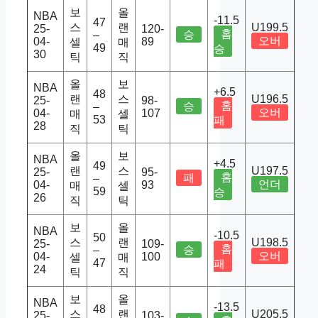
보
올
NBA
-11.5
47
스
랜
U199.5
25-
120-
홈
승
–
오버
04-
89
셀
매
49
승
30
틱
직
올
보
NBA
+6.5
48
랜
스
U196.5
25-
98-
홈
승
–
오버
04-
107
매
셀
53
패
28
직
틱
올
보
NBA
+4.5
49
랜
스
U197.5
25-
95-
홈
패
–
언더
04-
93
매
셀
59
승
26
직
틱
보
올
NBA
-10.5
50
스
랜
U198.5
25-
109-
홈
승
–
오버
04-
100
셀
매
47
패
24
틱
직
보
올
NBA
-13.5
48
스
랜
U205.5
25-
103-