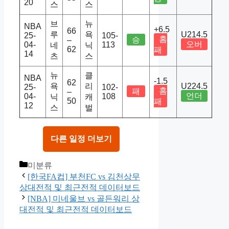
20
스
스
브
뉴
NBA
+6.5
66
루
욕
U214.5
25-
105-
홈
승
–
오버
04-
113
네
닉
62
패
14
츠
스
뉴
클
NBA
-1.5
62
욕
리
U224.5
25-
102-
홈
패
–
언더
04-
108
닉
캐
50
패
12
스
벌
다른 일정 더보기
Categories
미분류
[한국FA컵] 부천FC vs 김천상무
상대전적 및 최근전적 데이터보드
[NBA] 미네울브 vs 골든워리 상
대전적 및 최근전적 데이터보드