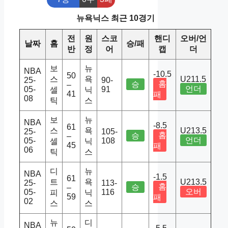
뉴욕닉스 최근 10경기
전
원
스코
핸디
오버/언
날짜
홈
승/패
반
정
어
캡
더
보
뉴
NBA
-10.5
50
스
욕
U211.5
25-
90-
홈
승
–
언더
05-
91
셀
닉
41
패
08
틱
스
보
뉴
NBA
-8.5
61
스
욕
U213.5
25-
105-
홈
승
–
언더
05-
108
셀
닉
45
패
06
틱
스
디
뉴
NBA
-1.5
61
트
욕
U213.5
25-
113-
홈
승
–
오버
05-
116
피
닉
59
패
02
스
스
뉴
디
NBA