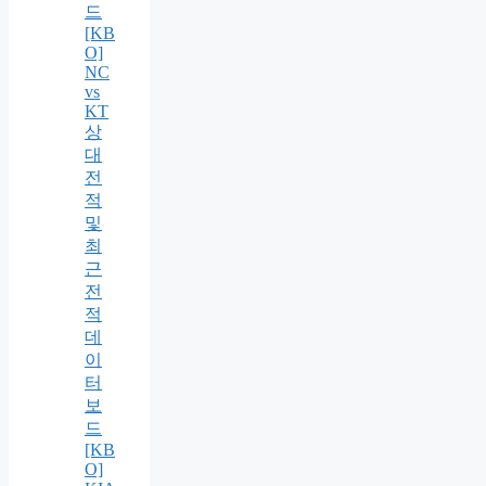
드
[KB
O]
NC
vs
KT
상
대
전
적
및
최
근
전
적
데
이
터
보
드
[KB
O]