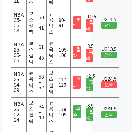
11
스
틱
보
뉴
NBA
-10.5
50
스
욕
홈
U211.5
25-
90-
홈
–
언더
05-
91
셀
닉
패
41
패
08
틱
스
보
뉴
NBA
-8.5
61
스
욕
홈
U213.5
25-
105-
홈
–
언더
05-
108
셀
닉
패
45
패
06
틱
스
뉴
보
NBA
+2.5
58
욕
스
홈
U224.5
25-
117-
홈
–
오버
04-
119
닉
셀
패
52
승
09
스
틱
보
뉴
NBA
-8.5
64
스
욕
홈
U231.5
25-
118-
홈
–
언더
02-
105
셀
닉
승
43
승
24
틱
스