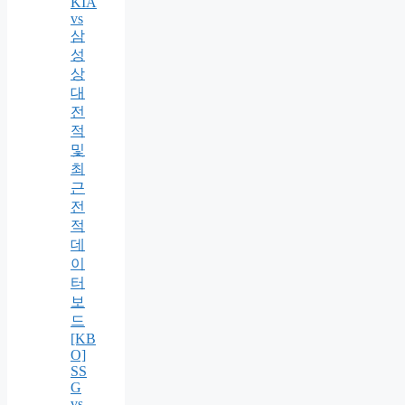
KIA
vs
삼
성
상
대
전
적
및
최
근
전
적
데
이
터
보
드
[KB
O]
SS
G
vs