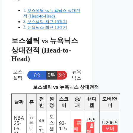
보스셀틱 vs 뉴욕닉스 상대전
적 (Head-to-Head)
보스셀틱 최근 10경기
뉴욕닉스 최근 10경기
보스셀틱 vs 뉴욕닉스
상대전적 (Head-to-
Head)
보스
뉴욕
7승
0무
3승
셀틱
닉스
보스셀틱 vs 뉴욕닉스 상대전적
전
원
스코
승/
핸디
오버/언
날짜
홈
반
정
어
패
캡
더
뉴
보
NBA
+5.5
46
욕
스
홈
U206.5
25-
93-
홈
–
오버
05-
115
닉
셀
패
71
패