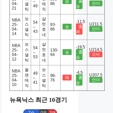
홈
승
–
언더
04-
86
셀
매
49
승
21
틱
직
보
샬
NBA
-11.5
54
스
럿
U211.5
25-
93-
홈
승
–
언더
04-
86
셀
호
43
패
14
틱
네
보
샬
NBA
-19.5
54
스
럿
U214.5
25-
130-
홈
승
–
오버
04-
94
셀
호
53
승
12
틱
네
올
보
NBA
-4.5
49
랜
스
U207.5
25-
96-
홈
패
–
언더
04-
76
매
셀
41
승
10
직
틱
뉴욕닉스 최근 10경기
7승
0무
3패