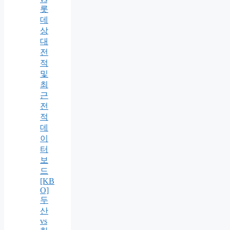
롯
데
상
대
전
적
및
최
근
전
적
데
이
터
보
드
[KB
O]
두
산
vs