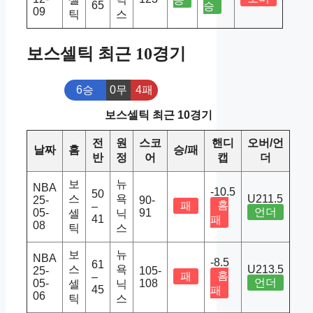
65
승
09
틱
스
보스셀틱 최근 10경기
6승
0무
4패
보스셀틱 최근 10경기
전
원
스코
핸디
오버/언
날짜
홈
승/패
반
정
어
캡
더
보
뉴
NBA
-10.5
50
스
욕
U211.5
25-
90-
홈
패
–
언더
05-
91
셀
닉
41
패
08
틱
스
보
뉴
NBA
-8.5
61
스
욕
U213.5
25-
105-
홈
패
–
언더
05-
108
셀
닉
45
패
06
틱
스