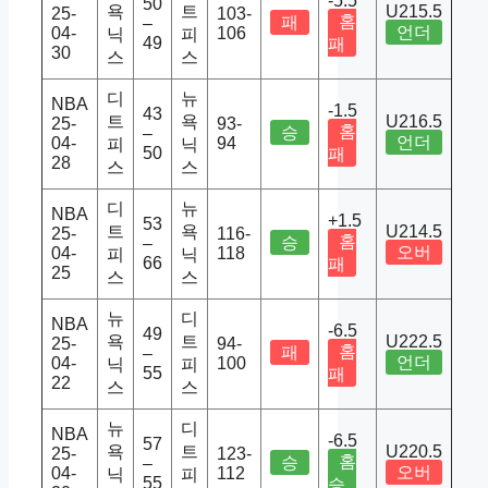
-5.5
50
욕
트
U215.5
25-
103-
홈
패
–
언더
04-
106
닉
피
49
패
30
스
스
디
뉴
NBA
-1.5
43
트
욕
U216.5
25-
93-
홈
승
–
언더
04-
94
피
닉
50
패
28
스
스
디
뉴
NBA
+1.5
53
트
욕
U214.5
25-
116-
홈
승
–
오버
04-
118
피
닉
66
패
25
스
스
뉴
디
NBA
-6.5
49
욕
트
U222.5
25-
94-
홈
패
–
언더
04-
100
닉
피
55
패
22
스
스
뉴
디
NBA
-6.5
57
욕
트
U220.5
25-
123-
홈
승
–
오버
04-
112
닉
피
55
승