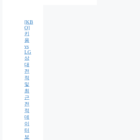
[KB
O]
키
움
vs
LG
상
대
전
적
및
최
근
전
적
데
이
터
보