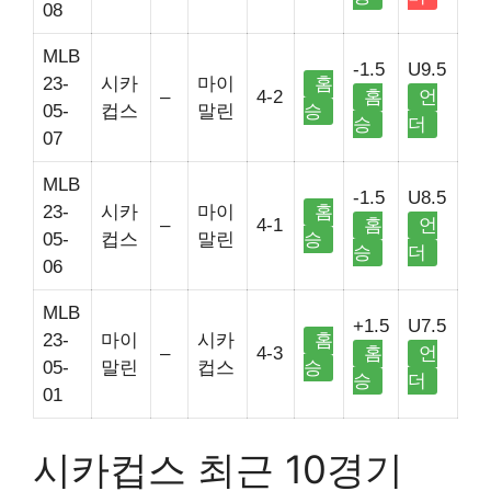
08
MLB
-1.5
U9.5
23-
시카
마이
홈
–
4-2
홈
언
05-
컵스
말린
승
승
더
07
MLB
-1.5
U8.5
23-
시카
마이
홈
–
4-1
홈
언
05-
컵스
말린
승
승
더
06
MLB
+1.5
U7.5
23-
마이
시카
홈
–
4-3
홈
언
05-
말린
컵스
승
승
더
01
시카컵스 최근 10경기