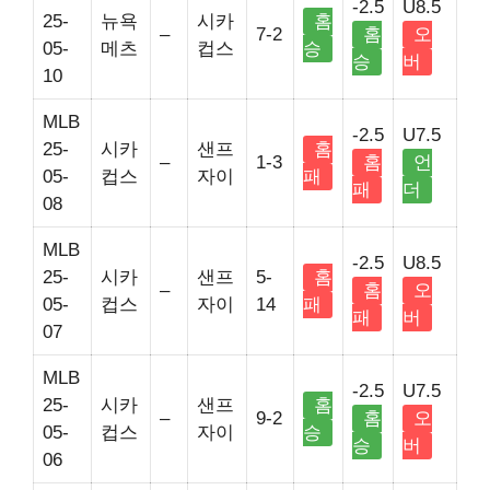
-2.5
U8.5
25-
뉴욕
시카
홈
–
7-2
홈
오
05-
메츠
컵스
승
승
버
10
MLB
-2.5
U7.5
25-
시카
샌프
홈
–
1-3
홈
언
05-
컵스
자이
패
패
더
08
MLB
-2.5
U8.5
25-
시카
샌프
5-
홈
–
홈
오
05-
컵스
자이
14
패
패
버
07
MLB
-2.5
U7.5
25-
시카
샌프
홈
–
9-2
홈
오
05-
컵스
자이
승
승
버
06