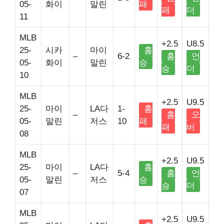
05-
화이
말린
패
패
더
11
MLB
+2.5
U8.5
25-
시카
마이
홈
–
6-2
홈
언
05-
화이
말린
승
승
더
10
MLB
+2.5
U9.5
25-
마이
LA다
1-
홈
–
홈
오
05-
말린
저스
10
패
패
버
08
MLB
+2.5
U9.5
25-
마이
LA다
홈
–
5-4
홈
언
05-
말린
저스
승
승
더
07
MLB
+2.5
U9.5