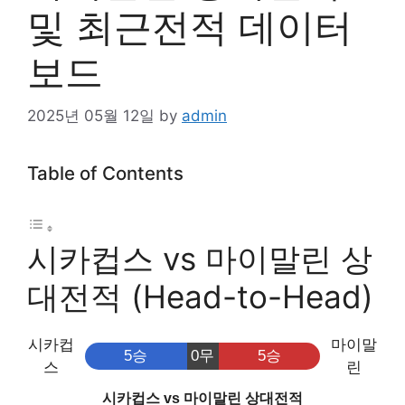
및 최근전적 데이터
보드
2025년 05월 12일
by
admin
Table of Contents
시카컵스 vs 마이말린 상
대전적 (Head-to-Head)
시카컵
마이말
5승
0무
5승
스
린
시카컵스 vs 마이말린 상대전적