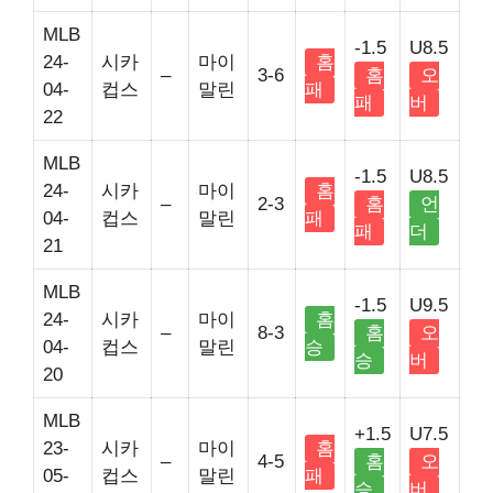
MLB
-1.5
U8.5
24-
시카
마이
홈
–
3-6
홈
오
04-
컵스
말린
패
패
버
22
MLB
-1.5
U8.5
24-
시카
마이
홈
–
2-3
홈
언
04-
컵스
말린
패
패
더
21
MLB
-1.5
U9.5
24-
시카
마이
홈
–
8-3
홈
오
04-
컵스
말린
승
승
버
20
MLB
+1.5
U7.5
23-
시카
마이
홈
–
4-5
홈
오
05-
컵스
말린
패
승
버