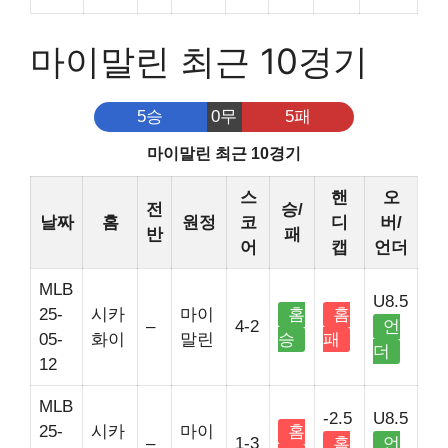
마이말린 최근 10경기
5승
0무
5패
마이말린 최근 10경기
스
핸
오
전
승/
날짜
홈
원정
코
디
버/
반
패
어
캡
언더
MLB
U8.5
25-
시카
마이
홈
홈
–
4-2
언
05-
화이
말린
승
패
더
12
MLB
-2.5
U8.5
25-
시카
마이
홈
–
1-3
홈
언