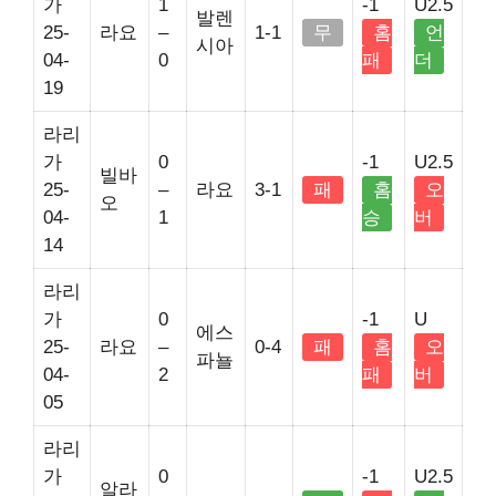
가
1
-1
U2.5
발렌
25-
라요
–
1-1
무
홈
언
시아
04-
0
패
더
19
라리
가
0
-1
U2.5
빌바
25-
–
라요
3-1
패
홈
오
오
04-
1
승
버
14
라리
가
0
-1
U
에스
25-
라요
–
0-4
패
홈
오
파뇰
04-
2
패
버
05
라리
가
0
-1
U2.5
알라