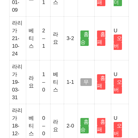
01-
1
스
패
더
09
라리
가
베
2
U
라
홈
홈
21-
티
–
3-2
오
요
승
패
10-
스
1
버
24
라리
가
1
베
U
라
홈
19-
–
티
1-1
무
오
요
패
03-
0
스
버
31
라리
가
베
0
U
라
홈
홈
18-
티
–
2-0
오
요
승
패
12-
스
0
버