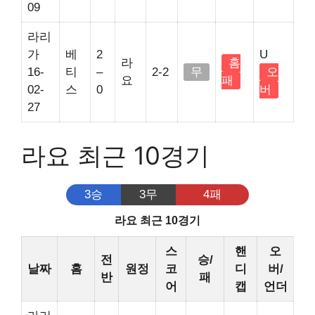
09
라리
가
베
2
U
라
홈
16-
티
–
2-2
무
오
요
패
02-
스
0
버
27
라요 최근 10경기
3승
3무
4패
라요 최근 10경기
스
핸
오
전
승/
날짜
홈
원정
코
디
버/
반
패
어
캡
언더