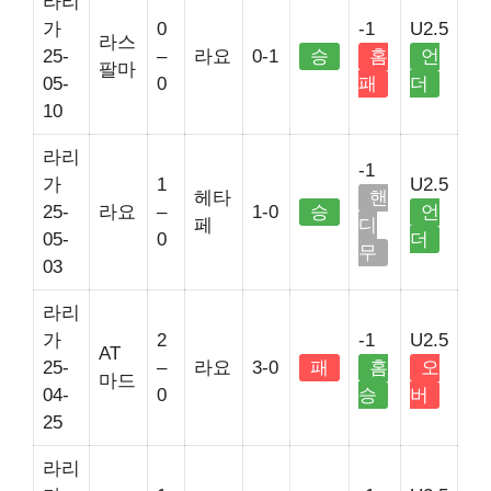
라리
가
0
-1
U2.5
라스
25-
–
라요
0-1
승
홈
언
팔마
05-
0
패
더
10
라리
-1
가
1
U2.5
헤타
핸
25-
라요
–
1-0
승
언
페
디
05-
0
더
무
03
라리
가
2
-1
U2.5
AT
25-
–
라요
3-0
패
홈
오
마드
04-
0
승
버
25
라리