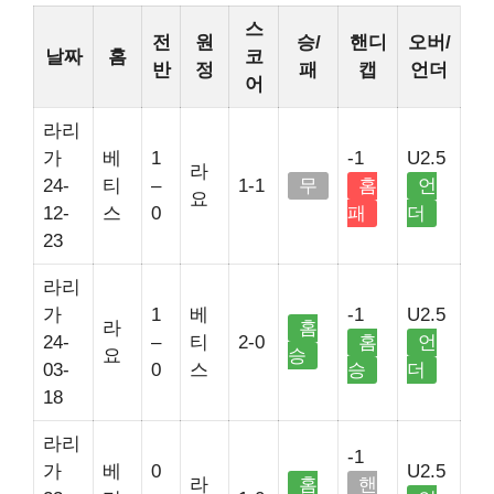
스
전
원
승/
핸디
오버/
날짜
홈
코
반
정
패
캡
언더
어
라리
가
베
1
-1
U2.5
라
24-
티
–
1-1
무
홈
언
요
12-
스
0
패
더
23
라리
가
1
베
-1
U2.5
라
홈
24-
–
티
2-0
홈
언
요
승
03-
0
스
승
더
18
라리
-1
가
베
0
U2.5
라
홈
핸