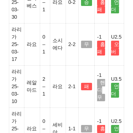
25-
–
라요
0-2
승
홈
언
베스
03-
1
패
더
30
라리
가
0
-1
U2.5
소시
25-
라요
–
2-2
무
홈
오
에다
03-
1
패
버
17
라리
-1
가
2
U3.5
레알
핸
25-
–
라요
2-1
패
언
마드
디
03-
1
더
무
10
라리
가
0
-1
U2.5
세비
25-
라요
–
1-1
무
홈
언
야