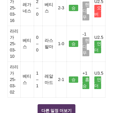
가
2
U2.5
레가
베티
핸
25-
–
2-3
승
오
네스
스
디
03-
0
버
무
16
라리
-1
가
0
U2.5
베티
라스
핸
25-
–
1-0
승
언
스
팔마
디
03-
0
더
무
10
라리
가
1
+1
U3.5
베티
레알
25-
–
2-1
승
홈
언
스
마드
03-
1
승
더
02
다른 일정 더보기