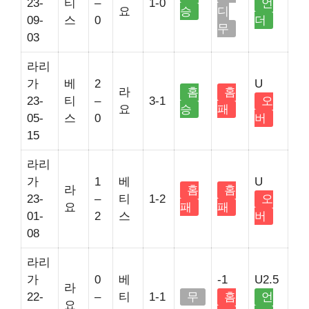
23-
티
–
1-0
언
요
승
디
09-
스
0
더
무
03
라리
가
베
2
U
라
홈
홈
23-
티
–
3-1
오
요
승
패
05-
스
0
버
15
라리
가
1
베
U
라
홈
홈
23-
–
티
1-2
오
요
패
패
01-
2
스
버
08
라리
가
0
베
-1
U2.5
라
22-
–
티
1-1
무
홈
언
요