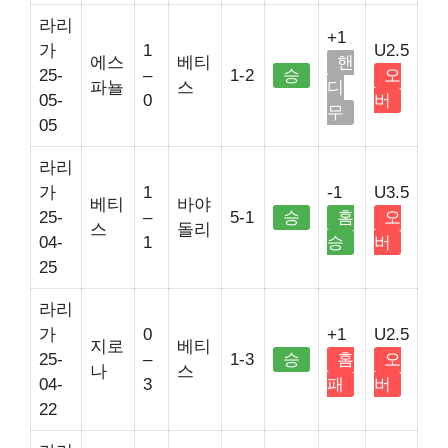
라리
+1
가
1
U2.5
에스
베티
핸
25-
–
1-2
승
오
파뇰
스
디
05-
0
버
무
05
라리
가
1
-1
U3.5
베티
바야
25-
–
5-1
승
홈
오
스
돌리
04-
1
승
버
25
라리
가
0
+1
U2.5
지로
베티
25-
–
1-3
승
홈
오
나
스
04-
3
패
버
22