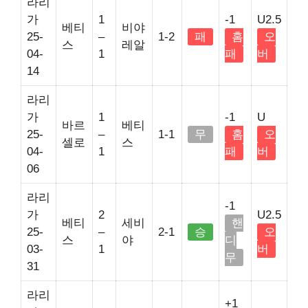
라리
가
1
-1
U2.5
베티
비야
25-
–
1-2
패
홈
오
스
레알
04-
1
패
버
14
라리
가
1
-1
U
바르
베티
25-
–
1-1
무
홈
오
셀로
스
04-
1
패
버
06
라리
-1
가
2
U2.5
베티
세비
핸
25-
–
2-1
승
오
스
야
디
03-
1
버
무
31
라리
+1