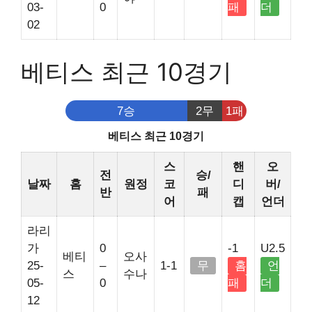
03-
0
패
더
02
베티스 최근 10경기
7승
2무
1패
베티스 최근 10경기
스
핸
오
전
승/
날짜
홈
원정
코
디
버/
반
패
어
캡
언더
라리
가
0
-1
U2.5
베티
오사
25-
–
1-1
무
홈
언
스
수나
05-
0
패
더
12