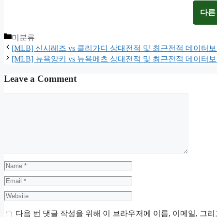
다른
Categories
미분류
[MLB] 신시레즈 vs 클리가디 상대전적 및 최근전적 데이터
[MLB] 뉴욕양키 vs 뉴욕메츠 상대전적 및 최근전적 데이터
Leave a Comment
Comment
Name
Email
Website
다음 번 댓글 작성을 위해 이 브라우저에 이름, 이메일, 그