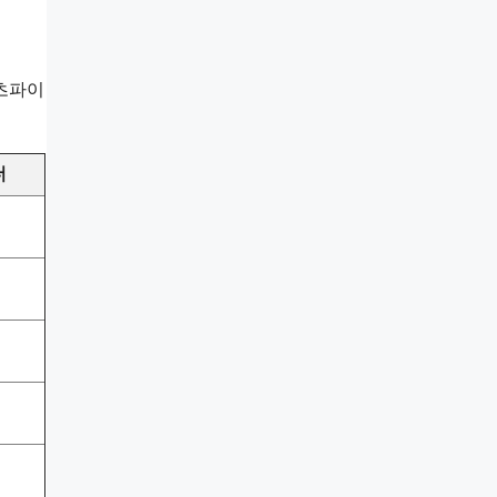
츠파이
더