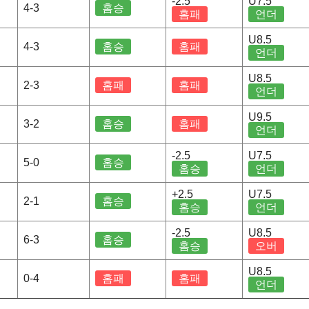
-2.5
U7.5
4-3
홈승
홈패
언더
U8.5
4-3
홈승
홈패
언더
U8.5
2-3
홈패
홈패
언더
U9.5
3-2
홈승
홈패
언더
-2.5
U7.5
5-0
홈승
홈승
언더
+2.5
U7.5
2-1
홈승
홈승
언더
-2.5
U8.5
6-3
홈승
홈승
오버
U8.5
0-4
홈패
홈패
언더