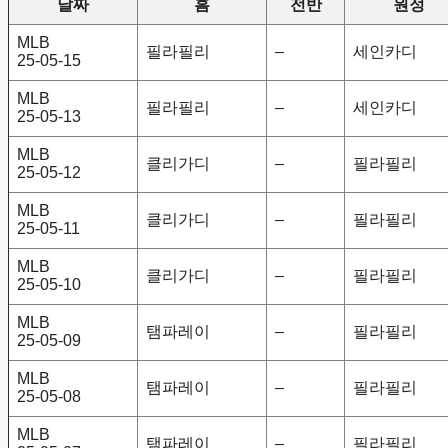
날짜
홈
전반
원정
MLB
필라필리
–
세인카디
25-05-15
MLB
필라필리
–
세인카디
25-05-13
MLB
클리가디
–
필라필리
25-05-12
MLB
클리가디
–
필라필리
25-05-11
MLB
클리가디
–
필라필리
25-05-10
MLB
탬파레이
–
필라필리
25-05-09
MLB
탬파레이
–
필라필리
25-05-08
MLB
탬파레이
–
필라필리