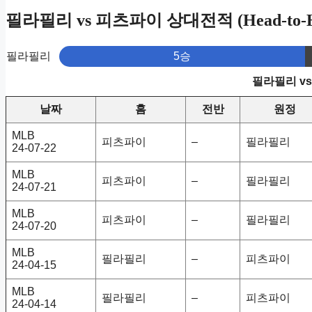
필라필리 vs 피츠파이 상대전적 (Head-to-H
필라필리
5승
필라필리 v
날짜
홈
전반
원정
MLB
피츠파이
–
필라필리
24-07-22
MLB
피츠파이
–
필라필리
24-07-21
MLB
피츠파이
–
필라필리
24-07-20
MLB
필라필리
–
피츠파이
24-04-15
MLB
필라필리
–
피츠파이
24-04-14