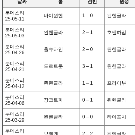
날짜
홈
전반
원정
분데스리
바이뮌헨
1 – 0
묀헨글라
25-05-11
분데스리
묀헨글라
2 – 1
호펜하임
25-05-03
분데스리
홀슈타인
2 – 0
묀헨글라
25-04-26
분데스리
도르트문
3 – 1
묀헨글라
25-04-21
분데스리
묀헨글라
1 – 1
프라이부
25-04-12
분데스리
장크트파
0 – 1
묀헨글라
25-04-06
분데스리
묀헨글라
0 – 0
라이프치
25-03-29
분데스리
브레멘
2 – 2
묀헨글라