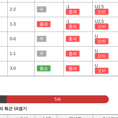
-1
U2.5
2-2
무
홈패
오버
-1
U2.5
1-3
홈패
홈패
오버
U
0-0
무
홈패
오버
U
1-1
무
홈패
오버
U
3-0
홈승
홈패
오버
5패
 최근 10경기