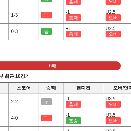
홈패
오버
-1
U2.5
1-3
패
홈패
오버
+1
U2.5
0-3
승
홈패
오버
6패
 최근 10경기
스코어
승/패
핸디캡
오버/언
-1
U3.5
2-2
무
홈패
오버
-1
U3.5
4-0
패
홈승
오버