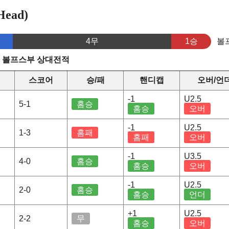
ead)
4무
1승
볼
s 볼프스부 상대전적
스코어
승/패
핸디캡
오버/언
-1
U2.5
5-1
홈승
홈승
오버
-1
U2.5
1-3
홈패
홈패
오버
-1
U3.5
4-0
홈승
홈승
오버
-1
U2.5
2-0
홈승
홈승
언더
+1
U2.5
2-2
무
홈승
오버