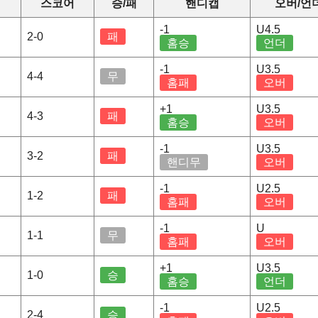
스코어
승/패
핸디캡
오버/언
-1
U4.5
2-0
패
홈승
언더
-1
U3.5
4-4
무
홈패
오버
+1
U3.5
4-3
패
홈승
오버
-1
U3.5
3-2
패
핸디무
오버
-1
U2.5
1-2
패
홈패
오버
-1
U
1-1
무
홈패
오버
+1
U3.5
1-0
승
홈승
언더
-1
U2.5
2-4
승