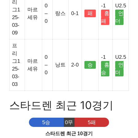
리
0
-1
U2.5
그1
마르
–
랑스
0-1
패
홈
언
25-
세유
0
패
더
03-
09
프
리
0
-1
U2.5
그1
마르
–
낭트
2-0
승
홈
언
25-
세유
0
승
더
03-
03
스타드렌 최근 10경기
5승
0무
5패
스타드렌 최근 10경기