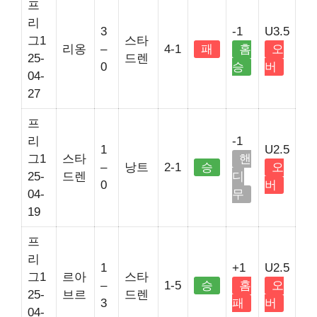
프
리
3
-1
U3.5
그1
스타
리옹
–
4-1
패
홈
오
25-
드렌
0
승
버
04-
27
프
리
-1
1
U2.5
그1
스타
핸
–
낭트
2-1
승
오
25-
드렌
디
0
버
04-
무
19
프
리
1
+1
U2.5
그1
르아
스타
–
1-5
승
홈
오
25-
브르
드렌
3
패
버
04-