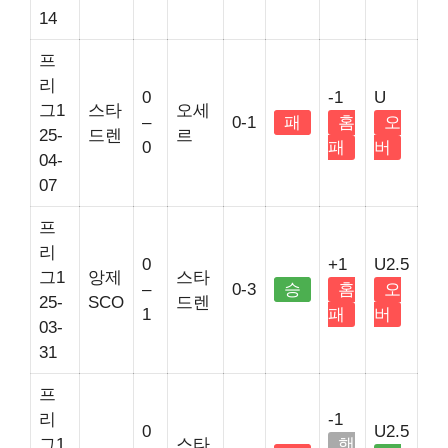
14
프
리
0
-1
U
그1
스타
오세
–
0-1
패
홈
오
25-
드렌
르
0
패
버
04-
07
프
리
0
+1
U2.5
그1
앙제
스타
–
0-3
승
홈
오
25-
SCO
드렌
1
패
버
03-
31
프
리
-1
0
U2.5
그1
스타
핸