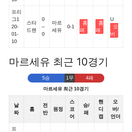
프리
그1
0
U
스타
마르
홈
홈
20-
–
0-1
오
드렌
세유
패
패
01-
0
버
10
마르세유 최근 10경기
5승
1무
4패
마르세유 최근 10경기
스
핸
오
날
전
승/
홈
원정
코
디
버/
짜
반
패
어
캡
언더
프