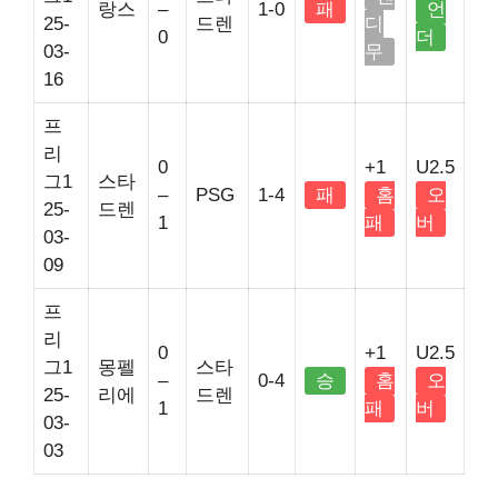
랑스
–
1-0
패
언
25-
드렌
디
0
더
03-
무
16
프
리
0
+1
U2.5
그1
스타
–
PSG
1-4
패
홈
오
25-
드렌
1
패
버
03-
09
프
리
0
+1
U2.5
그1
몽펠
스타
–
0-4
승
홈
오
25-
리에
드렌
1
패
버
03-
03