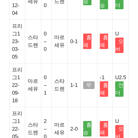
세유
드렌
승
12-
0
승
더
04
프리
그1
0
U
스타
마르
홈
홈
23-
–
0-1
오
드렌
세유
패
패
03-
0
버
05
프리
그1
0
-1
U2.5
마르
스타
22-
–
1-1
무
홈
언
세유
드렌
09-
1
패
더
18
프리
그1
2
U
스타
마르
홈
홈
22-
–
2-0
오
드렌
세유
승
패
05-
0
버