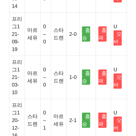
14
프리
그1
0
U
마르
스타
홈
홈
21-
–
2-0
오
세유
드렌
승
패
09-
0
버
19
프리
그1
0
U
마르
스타
홈
홈
21-
–
1-0
오
세유
드렌
승
패
03-
0
버
10
프리
그1
0
U
스타
마르
홈
홈
20-
–
2-1
오
드렌
세유
승
패
12-
1
버
16