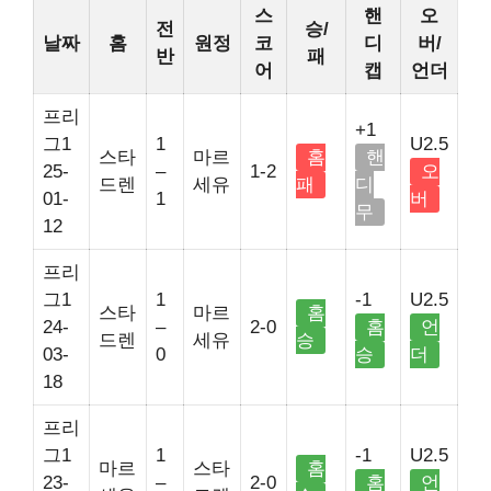
스
핸
오
전
승/
날짜
홈
원정
코
디
버/
반
패
어
캡
언더
프리
+1
그1
1
U2.5
스타
마르
홈
핸
25-
–
1-2
오
드렌
세유
패
디
01-
1
버
무
12
프리
그1
1
-1
U2.5
스타
마르
홈
24-
–
2-0
홈
언
드렌
세유
승
03-
0
승
더
18
프리
그1
1
-1
U2.5
마르
스타
홈
23-
–
2-0
홈
언