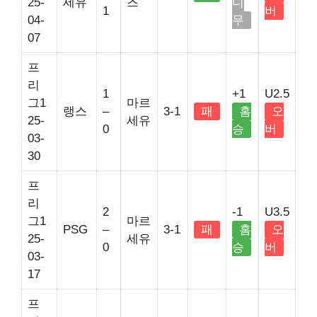
25-
세유
즈
디
1
버
04-
무
07
프
리
1
+1
U2.5
그1
마르
랭스
–
3-1
패
홈
오
25-
세유
0
승
버
03-
30
프
리
2
-1
U3.5
그1
마르
PSG
–
3-1
패
홈
오
25-
세유
0
승
버
03-
17
프