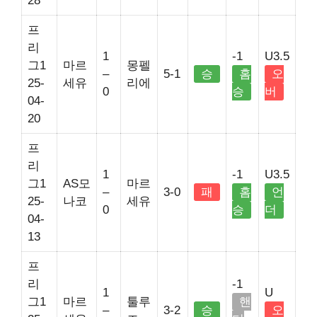
28
프
리
1
-1
U3.5
그1
마르
몽펠
–
5-1
승
홈
오
25-
세유
리에
0
승
버
04-
20
프
리
1
-1
U3.5
그1
AS모
마르
–
3-0
패
홈
언
25-
나코
세유
0
승
더
04-
13
프
리
-1
1
U
그1
마르
툴루
핸
–
3-2
승
오