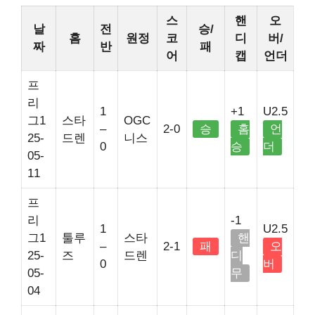
스
핸
오
날
전
승/
홈
원정
코
디
버/
짜
반
패
어
캡
언더
프
리
1
+1
U2.5
그1
스타
OGC
–
2-0
승
홈
언
25-
드렌
니스
0
승
더
05-
11
프
리
-1
1
U2.5
그1
툴루
스타
핸
–
2-1
패
오
25-
즈
드렌
디
0
버
05-
무
04