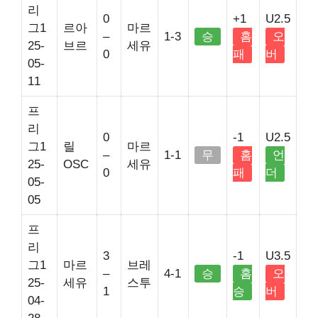
리
0
+1
U2.5
그1
르아
마르
–
1-3
승
홈
오
25-
브르
세유
0
패
버
05-
11
프
리
0
-1
U2.5
그1
릴
마르
–
1-1
무
홈
언
25-
OSC
세유
0
패
더
05-
05
프
리
3
-1
U3.5
그1
마르
브레
–
4-1
승
홈
오
25-
세유
스투
1
승
버
04-