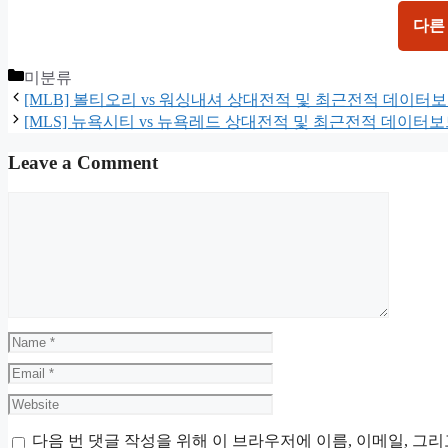
다른
Categories
미분류
[MLB] 볼티오리 vs 워싱내셔 상대전적 및 최근전적 데이터
[MLS] 뉴욕시티 vs 뉴욕레드 상대전적 및 최근전적 데이터
Leave a Comment
Comment
Name
Email
Website
다음 번 댓글 작성을 위해 이 브라우저에 이름, 이메일, 그