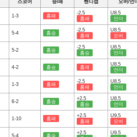
스코어
승/패
핸디캡
오버/언
-2.5
U8.5
1-3
홈패
홈패
언더
-2.5
U8.5
5-4
홈승
홈패
오버
-2.5
U8.5
5-2
홈승
홈승
언더
U8.5
4-2
홈승
홈패
언더
-2.5
U8.5
1-3
홈패
홈패
언더
+2.5
U8.5
6-2
홈승
홈승
언더
+2.5
U9.5
1-10
홈패
홈패
오버
+2.5
U9.5
5-4
홈승