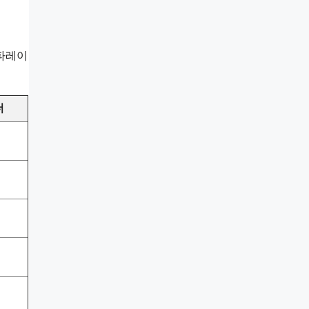
파레이
더