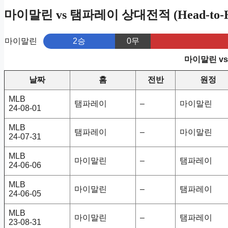
마이말린 vs 탬파레이 상대전적 (Head-to-H
마이말린
2승
0무
마이말린 v
날짜
홈
전반
원정
MLB
탬파레이
–
마이말린
24-08-01
MLB
탬파레이
–
마이말린
24-07-31
MLB
마이말린
–
탬파레이
24-06-06
MLB
마이말린
–
탬파레이
24-06-05
MLB
마이말린
–
탬파레이
23-08-31