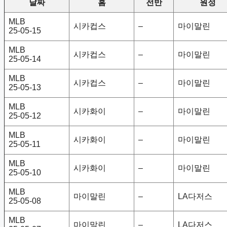
날짜
홈
전반
원정
MLB
시카컵스
–
마이말린
25-05-15
MLB
시카컵스
–
마이말린
25-05-14
MLB
시카컵스
–
마이말린
25-05-13
MLB
시카화이
–
마이말린
25-05-12
MLB
시카화이
–
마이말린
25-05-11
MLB
시카화이
–
마이말린
25-05-10
MLB
마이말린
–
LA다저스
25-05-08
MLB
마이말린
–
LA다저스