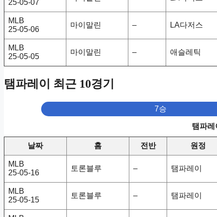
25-05-07
MLB
마이말린
–
LA다저스
25-05-06
MLB
마이말린
–
애슬레틱
25-05-05
탬파레이 최근 10경기
7승
탬파레이
날짜
홈
전반
원정
MLB
토론블루
–
탬파레이
25-05-16
MLB
토론블루
–
탬파레이
25-05-15