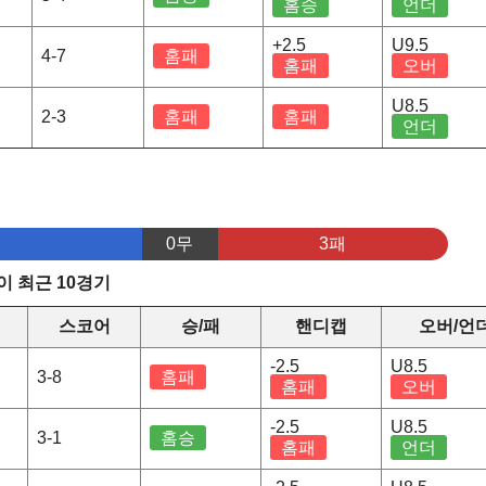
홈승
언더
+2.5
U9.5
4-7
홈패
홈패
오버
U8.5
2-3
홈패
홈패
언더
0무
3패
 최근 10경기
스코어
승/패
핸디캡
오버/언
-2.5
U8.5
3-8
홈패
홈패
오버
-2.5
U8.5
3-1
홈승
홈패
언더