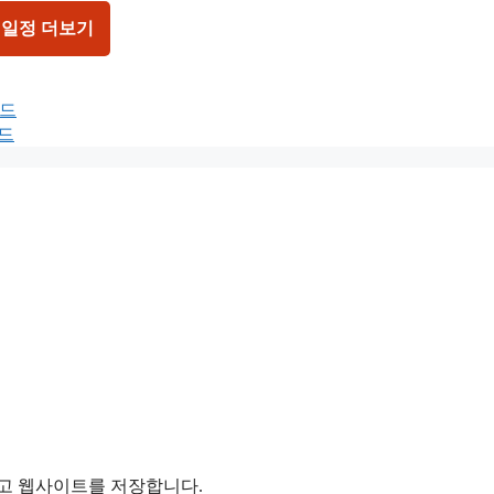
 일정 더보기
보드
보드
리고 웹사이트를 저장합니다.