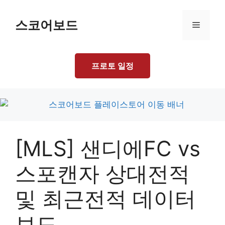
Skip
to
스코어보드
Menu
content
프로토 일정
[MLS] 샌디에FC vs
스포캔자 상대전적
및 최근전적 데이터
보드