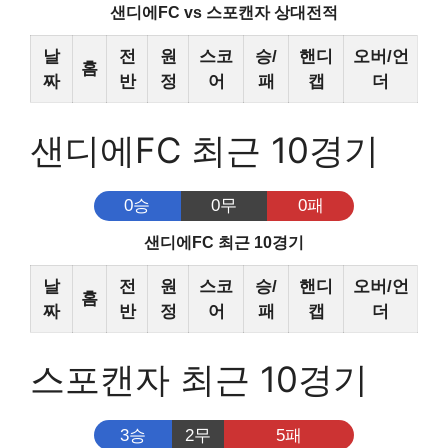
샌디에FC vs 스포캔자 상대전적
날
전
원
스코
승/
핸디
오버/언
홈
짜
반
정
어
패
캡
더
샌디에FC 최근 10경기
0승
0무
0패
샌디에FC 최근 10경기
날
전
원
스코
승/
핸디
오버/언
홈
짜
반
정
어
패
캡
더
스포캔자 최근 10경기
3승
2무
5패