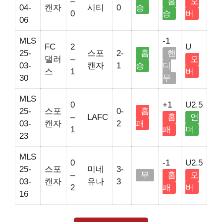
–
홈
오
04-
캔자
시티
0
승
0
승
버
06
MLS
-1
FC
2
U
25-
스포
2-
홈
핸
댈러
–
오
03-
캔자
1
승
디
스
1
버
30
무
MLS
0
+1
U2.5
25-
스포
0-
홈
–
LAFC
홈
언
03-
캔자
2
패
1
패
더
23
MLS
0
-1
U2.5
25-
스포
미네
3-
–
무
홈
오
03-
캔자
유나
3
2
패
버
16