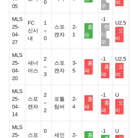
0
버
05
무
MLS
-1
FC
1
U2.5
25-
스포
2-
홈
핸
신시
–
오
04-
캔자
1
승
디
내
0
버
27
무
MLS
2
-1
U2.5
25-
새너
스포
3-
홈
–
홈
오
04-
어스
캔자
5
패
3
패
버
20
MLS
2
-1
U
25-
스포
포틀
2-
홈
–
홈
오
04-
캔자
팀버
4
패
2
패
버
14
MLS
0
-1
U
25-
스포
세인
2-
홈