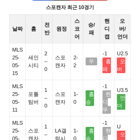
스포캔자 최근 10경기
스
핸
오
전
승/
날짜
홈
원정
코
디
버/
반
패
어
캡
언더
MLS
2
-1
U2.5
25-
세인
스포
2-
–
무
홈
오
05-
시티
캔자
2
0
패
버
15
MLS
-1
1
U3.5
25-
포틀
스포
1-
홈
핸
–
언
05-
팀버
캔자
0
승
디
0
더
11
무
MLS
-1
1
U
25-
스포
LA갤
1-
홈
핸
–
오
05-
캔자
럭시
0
승
디