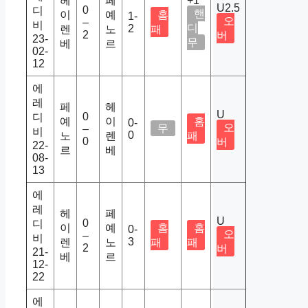
헤
페
+1
U2.5
0
디
핸
이
예
홈
1-
오
–
비
디
2
렌
노
패
2
버
23-
무
베
르
02-
12
에
레
페
헤
U
0
디
예
이
홈
0-
오
무
–
비
0
노
렌
패
0
버
22-
르
베
08-
13
에
레
헤
페
U
0
디
이
예
홈
홈
0-
오
–
비
3
렌
노
패
패
2
버
21-
베
르
12-
22
에