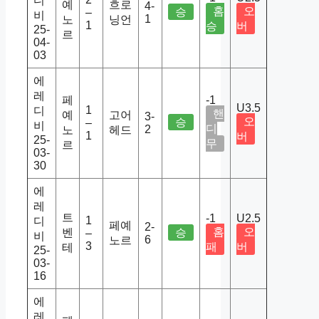
디
예
흐로
4-
홈
오
승
–
비
1
노
닝언
1
승
버
25-
르
04-
03
에
레
페
-1
U3.5
1
디
핸
예
고어
3-
오
승
–
비
디
2
노
헤드
1
버
25-
무
르
03-
30
에
레
트
-1
U2.5
1
디
페예
2-
홈
오
벤
승
–
비
6
노르
3
패
버
테
25-
03-
16
에
레