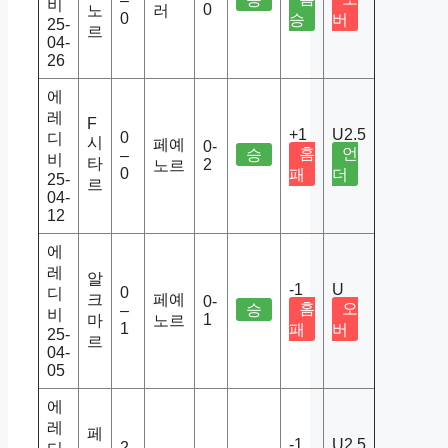
–
비
0
노
러
0
승
버
25-
르
04-
26
에
레
F
+1
U2.5
0
디
시
페예
0-
홈
언
승
–
비
타
2
노르
0
패
더
25-
르
04-
12
에
레
알
-1
U
0
디
크
페예
0-
홈
오
승
–
비
1
마
노르
1
패
버
25-
르
04-
05
에
레
페
-1
U2.5
2