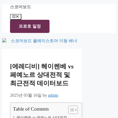
Skip
스코어보드
to
content
Menu
프로토 일정
[에레디비] 헤이렌베 vs
페예노르 상대전적 및
최근전적 데이터보드
2025년 05월 16일
by
admin
Table of Contents
헤이렌베 vs 페예노르 상대전적