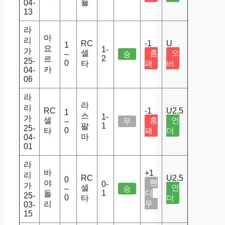
뇰
04-
13
라
마
리
RC
-1
U
1
요
1-
가
셀
홈
오
–
승
2
르
25-
0
타
패
버
카
04-
06
라
라
리
RC
-1
U2.5
1
스
1-
가
셀
홈
언
–
무
1
팔
25-
0
타
패
더
마
04-
01
라
바
+1
리
RC
U2.5
0
핸
야
0-
가
셀
언
–
승
1
디
돌
25-
0
타
더
무
리
03-
15