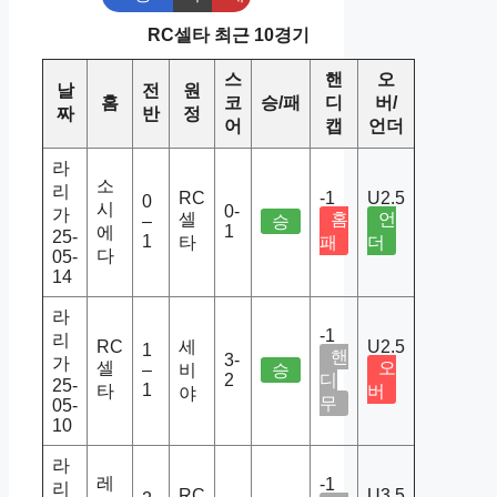
RC셀타 최근 10경기
스
핸
오
날
전
원
홈
코
승/패
디
버/
짜
반
정
어
캡
언더
라
소
리
RC
-1
U2.5
0
시
0-
가
셀
홈
언
–
승
1
에
25-
1
타
패
더
다
05-
14
라
-1
리
RC
세
U2.5
1
핸
3-
가
셀
오
–
비
승
2
디
25-
1
타
버
야
무
05-
10
라
레
-1
리
RC
U3.5