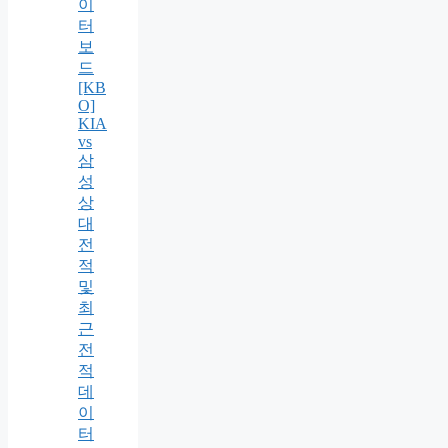
이
터
보
드
[KB
O]
KIA
vs
삼
성
상
대
전
적
및
최
근
전
적
데
이
터