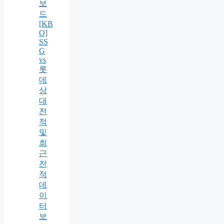
보
드
[KB
O]
SS
G
vs
롯
데
상
대
전
적
및
최
근
전
적
데
이
터
보