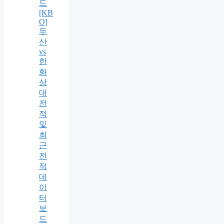
드
[KB
O]
두
산
vs
한
화
상
대
전
적
및
최
근
전
적
데
이
터
보
드