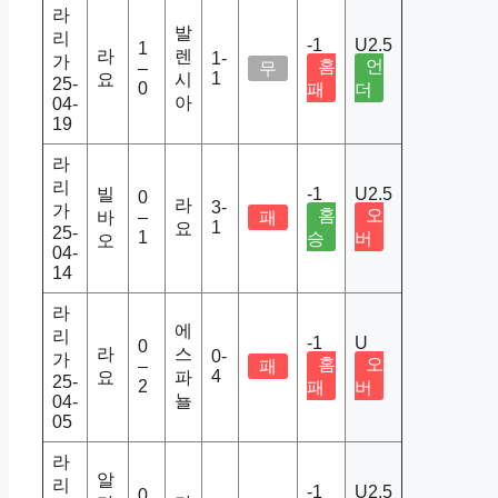
라
발
리
-1
U2.5
1
라
렌
1-
가
홈
언
–
무
1
요
시
25-
0
패
더
아
04-
19
라
리
빌
-1
U2.5
0
라
3-
가
홈
오
바
–
패
1
요
25-
1
승
버
오
04-
14
라
에
리
-1
U
0
라
스
0-
가
홈
오
–
패
4
요
파
25-
2
패
버
뇰
04-
05
라
알
리
-1
U2.5
0