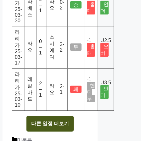
라
라
0-
가
홈
언
–
승
2
베
요
25-
1
패
더
스
03-
30
라
소
리
-1
U2.5
0
라
시
2-
가
홈
오
–
무
2
요
에
25-
1
패
버
다
03-
17
라
레
-1
리
U3.5
2
핸
알
라
2-
가
언
–
패
1
디
마
요
25-
1
더
무
드
03-
10
다른 일정 더보기
Categories
미분류