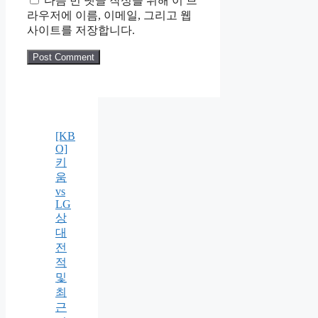
다음 번 댓글 작성을 위해 이 브
라우저에 이름, 이메일, 그리고 웹
사이트를 저장합니다.
[KB
O]
키
움
vs
LG
상
대
전
적
및
최
근