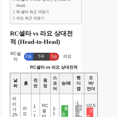
Head)
RC셀타 최근 10경기
라요 최근 10경기
RC셀타 vs 라요 상대전
적 (Head-to-Head)
RC셀
2승
5무
3승
라요
타
RC셀타 vs 라요 상대전적
스
핸
오
날
전
원
홈
코
승/패
디
버/
짜
반
정
어
캡
언더
라
-1
리
RC
U2.5
1
핸
라
홈
2-
가
셀
오
–
1
디
요
승
25-
1
타
버