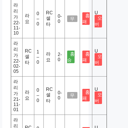
라
리
RC
U
0
라
홈
0-
가
셀
오
–
무
0
요
패
22-
0
타
버
11-
10
라
리
RC
U
1
라
홈
홈
2-
가
셀
오
–
0
요
승
패
22-
0
타
버
02-
05
라
리
RC
U
0
라
홈
0-
가
셀
오
–
무
0
요
패
21-
0
타
버
11-
01
라
리
RC
U