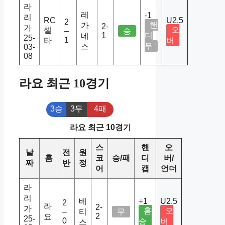
라
레
-1
리
RC
U2.5
2
핸
가
2-
가
셀
오
–
승
1
디
네
25-
1
타
버
무
스
03-
08
라요 최근 10경기
3승
3무
4패
라요 최근 10경기
스
핸
오
날
전
원
홈
코
승/패
디
버/
짜
반
정
어
캡
언더
라
리
베
+1
U2.5
2
라
2-
가
홈
오
–
티
무
2
요
25-
0
승
버
스