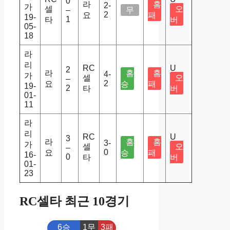
0
라
홈
2-
가
셀
오
–
무
2
요
패
19-
1
타
버
05-
18
라
리
RC
U
2
라
홈
홈
4-
가
셀
오
–
2
요
승
패
19-
2
타
버
01-
11
라
리
RC
U
3
라
홈
홈
3-
가
셀
오
–
0
요
승
패
16-
0
타
버
01-
23
RC셀타 최근 10경기
6승
1무
3패