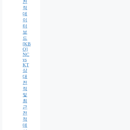
전
적
데
이
터
보
드
[KB
O]
NC
vs
KT
상
대
전
적
및
최
근
전
적
데