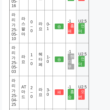
05-
16
라
라
리
-1
U2.5
0
스
라
0-
가
홈
언
–
승
1
팔
요
25-
0
패
더
마
05-
10
라
-1
리
헤
U2.5
1
핸
라
1-
가
언
–
타
승
0
디
요
25-
0
더
페
무
05-
03
라
리
AT
-1
U2.5
2
라
3-
가
마
홈
오
–
패
0
요
25-
0
드
승
버
04-
25