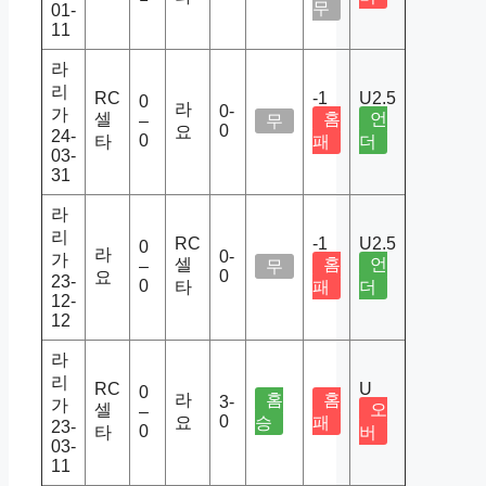
무
01-
11
라
리
RC
-1
U2.5
0
라
0-
가
셀
홈
언
–
무
0
요
24-
0
타
패
더
03-
31
라
리
RC
-1
U2.5
0
라
0-
가
셀
홈
언
–
무
0
요
23-
0
타
패
더
12-
12
라
리
RC
U
0
라
홈
홈
3-
가
셀
오
–
0
요
승
패
23-
0
타
버
03-
11