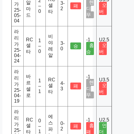
2
핸
알
3-
가
셀
오
–
패
2
디
마
25-
0
타
버
무
드
05-
04
라
비
리
RC
-1
U2.5
1
야
3-
가
셀
홈
오
–
승
0
레
25-
0
타
승
버
알
04-
24
라
바
-1
리
RC
U3.5
1
핸
르
4-
가
셀
오
–
패
3
디
셀
25-
1
타
버
무
로
04-
19
라
에
리
RC
-1
U2.5
0
스
0-
가
셀
홈
언
–
패
2
파
25-
1
타
패
더