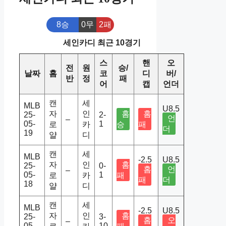
8승
0무
2패
세인카디 최근 10경기
스
핸
오
전
원
승/
날짜
홈
코
디
버/
반
정
패
어
캡
언더
캔
세
MLB
U8.5
자
인
홈
홈
25-
2-
언
–
05-
1
로
카
승
패
더
19
얄
디
캔
세
MLB
-2.5
U8.5
자
인
홈
25-
0-
홈
언
–
05-
1
로
카
패
패
더
18
얄
디
캔
세
MLB
-2.5
U8.5
자
인
홈
25-
3-
홈
오
–
05-
10