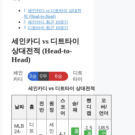
세인카디 vs 디트타이 상대전
적 (Head-to-Head)
세인카디 최근 10경기
디트타이 최근 10경기
세인카디 vs 디트타이
상대전적 (Head-to-
Head)
세인
디트
3승
0무
6승
카디
타이
세인카디 vs 디트타이 상대전적
스
핸
오
전
원
승/
날짜
홈
코
디
버/
반
정
패
어
캡
언더
디
세
MLB
-1.5
U8.5
트
인
홈
24-
홈
언
–
4-1