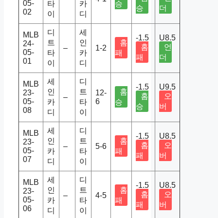
05-
타
카
승
승
더
02
이
디
디
세
MLB
-1.5
U8.5
트
인
홈
24-
홈
언
–
1-2
05-
타
카
패
패
더
01
이
디
세
디
MLB
-1.5
U9.5
인
트
홈
23-
12-
홈
오
–
05-
6
카
타
승
승
버
08
디
이
세
디
MLB
-1.5
U8.5
인
트
홈
23-
홈
오
–
5-6
05-
카
타
패
패
버
07
디
이
세
디
MLB
-1.5
U8.5
인
트
홈
23-
홈
오
–
4-5
05-
카
타
패
패
버
06
디
이