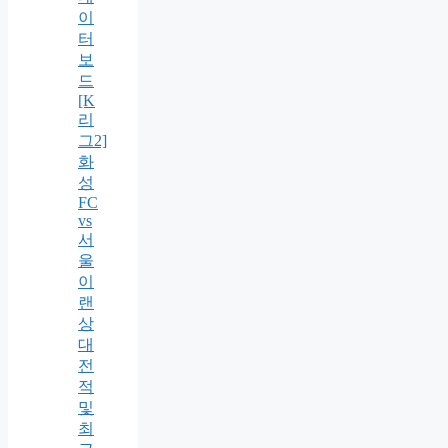
이
터
보
드
[K
리
그2]
화
성
FC
vs
서
울
이
랜
상
대
전
적
및
최