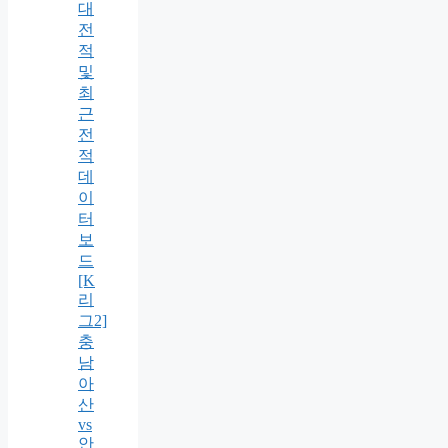
대
전
적
및
최
근
전
적
데
이
터
보
드
[K
리
그2]
충
남
아
산
vs
안