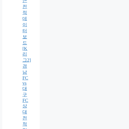
근
전
적
데
이
터
보
드
[K
리
그2]
경
남
FC
vs
대
구
FC
상
대
전
적