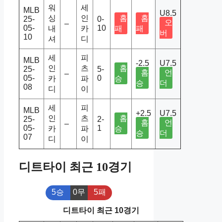
워
세
MLB
U8.5
싱
인
홈
홈
25-
0-
오
–
05-
10
내
카
패
패
버
10
셔
디
세
피
MLB
-2.5
U7.5
인
츠
홈
25-
5-
홈
언
–
05-
0
카
파
승
승
더
08
디
이
세
피
MLB
+2.5
U7.5
인
츠
홈
25-
2-
홈
언
–
05-
1
카
파
승
승
더
07
디
이
디트타이 최근 10경기
5승
0무
5패
디트타이 최근 10경기