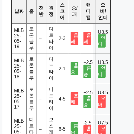
스
핸
오
전
원
승/
날짜
홈
코
디
버/
반
정
패
어
캡
언더
토
디
MLB
U8.5
론
트
홈
홈
25-
언
–
2-3
05-
블
타
패
패
더
19
루
이
토
디
MLB
+2.5
U8.5
론
트
홈
25-
홈
언
–
2-1
05-
블
타
승
승
더
18
루
이
토
디
MLB
+2.5
U8.5
론
트
홈
25-
홈
오
–
4-5
05-
블
타
패
승
버
17
루
이
디
보
MLB
-2.5
U7.5
트
스
홈
25-
홈
오
–
6-5
05-
타
레
승