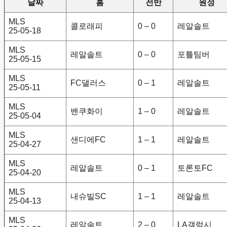
날짜
홈
전반
원정
MLS
콜로래피
0 – 0
레알솔트
25-05-18
MLS
레알솔트
0 – 0
포틀팀버
25-05-15
MLS
FC댈러스
0 – 1
레알솔트
25-05-11
MLS
밴쿠화이
1 – 0
레알솔트
25-05-04
MLS
샌디에FC
1 – 1
레알솔트
25-04-27
MLS
레알솔트
0 – 1
토론토FC
25-04-20
MLS
내슈빌SC
1 – 1
레알솔트
25-04-13
MLS
레알솔트
2 – 0
LA갤럭시