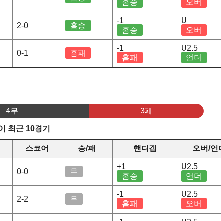
홈승
오버
-1
U
2-0
홈승
홈승
오버
-1
U2.5
0-1
홈패
홈패
언더
4무
3패
 최근 10경기
스코어
승/패
핸디캡
오버/언
+1
U2.5
0-0
무
홈승
언더
-1
U2.5
2-2
무
홈패
오버