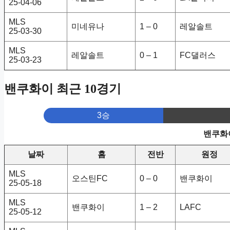
25-04-06
MLS
미네유나
1 – 0
레알솔트
25-03-30
MLS
레알솔트
0 – 1
FC댈러스
25-03-23
밴쿠화이 최근 10경기
3승
밴쿠화이
날짜
홈
전반
원정
MLS
오스틴FC
0 – 0
밴쿠화이
25-05-18
MLS
밴쿠화이
1 – 2
LAFC
25-05-12