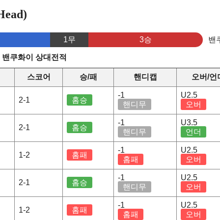
ead)
1무
3승
밴
s 밴쿠화이 상대전적
스코어
승/패
핸디캡
오버/언
-1
U2.5
2-1
홈승
핸디무
오버
-1
U3.5
2-1
홈승
핸디무
언더
-1
U2.5
1-2
홈패
홈패
오버
-1
U2.5
2-1
홈승
핸디무
오버
-1
U2.5
1-2
홈패
홈패
오버