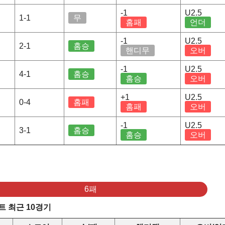
-1
U2.5
1-1
무
홈패
언더
-1
U2.5
2-1
홈승
핸디무
오버
-1
U2.5
4-1
홈승
홈승
오버
+1
U2.5
0-4
홈패
홈패
오버
-1
U2.5
3-1
홈승
홈승
오버
6패
 최근 10경기