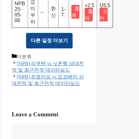
요
NPB
+2.5
U5.5
미
한
홈
25-
1-
홈
오
–
05-
7
우
신
패
패
버
06
리
다른 일정 더보기
Categories
미분류
[NPB] 라쿠텐 vs 닛폰햄 상대전
적 및 최근전적 데이터보드
[NPB] 히로카프 vs 요코베이 상
대전적 및 최근전적 데이터보드
Leave a Comment
Comment