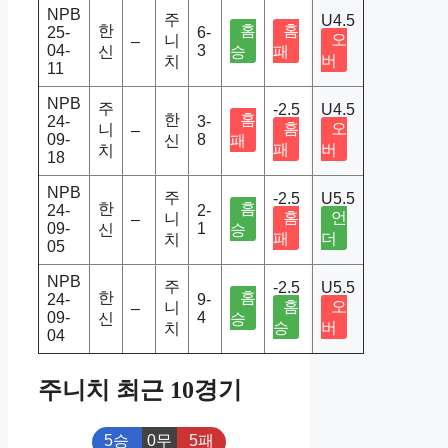
NPB
주
U4.5
한
홈
홈
25-
6-
오
니
–
04-
3
신
승
패
버
치
11
NPB
주
-2.5
U4.5
한
홈
24-
3-
홈
오
니
–
09-
8
신
패
패
버
치
18
NPB
주
-2.5
U5.5
한
홈
24-
2-
홈
언
니
–
09-
1
신
승
패
더
치
05
NPB
주
-2.5
U5.5
한
홈
24-
9-
홈
오
니
–
09-
4
신
승
승
버
치
04
주니치 최근 10경기
5승
0무
5패