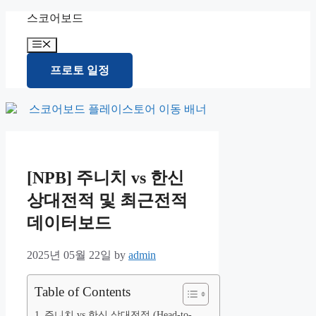
Skip
스코어보드
to
content
Menu
프로토 일정
[NPB] 주니치 vs 한신
상대전적 및 최근전적
데이터보드
2025년 05월 22일
by
admin
Table of Contents
주니치 vs 한신 상대전적 (Head-to-