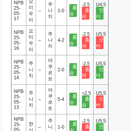
요
NPB
주
-2.5
U4.5
미
홈
25-
홈
언
니
–
1-0
05-
우
승
패
더
치
17
리
요
NPB
주
-2.5
U5.5
미
홈
25-
홈
오
니
–
4-2
05-
우
승
패
버
치
16
리
야
NPB
주
-2.5
U5.5
쿠
홈
25-
홈
언
니
–
2-0
05-
르
승
패
더
치
14
트
야
NPB
주
+2.5
U5.5
쿠
홈
25-
홈
오
니
–
5-4
05-
르
승
승
버
치
13
트
NPB
주
-2.5
U5.5
한
홈
25-
홈
언
니
–
1-0
05-
신
승