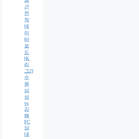
최
근
전
적
데
이
터
보
드
[K
리
그2]
수
원
삼
성
vs
김
해
FC
상
대