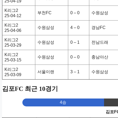
25-04-19
K리그2
부천FC
0 – 0
수원삼성
25-04-12
K리그2
수원삼성
4 – 0
경남FC
25-04-06
K리그2
수원삼성
0 – 1
전남드래
25-03-29
K리그2
수원삼성
0 – 0
충남아산
25-03-15
K리그2
서울이랜
3 – 1
수원삼성
25-03-09
김포FC 최근 10경기
4승
김포F