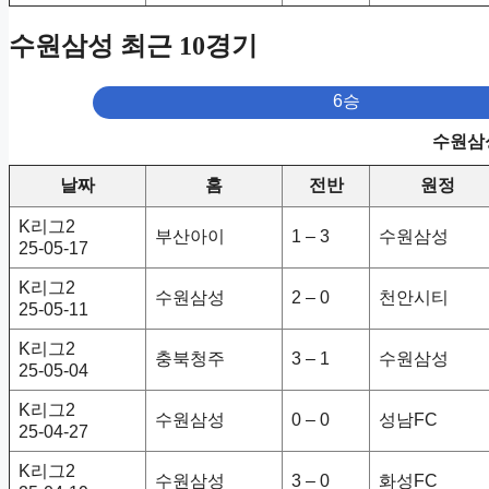
수원삼성 최근 10경기
6승
수원삼성
날짜
홈
전반
원정
K리그2
부산아이
1 – 3
수원삼성
25-05-17
K리그2
수원삼성
2 – 0
천안시티
25-05-11
K리그2
충북청주
3 – 1
수원삼성
25-05-04
K리그2
수원삼성
0 – 0
성남FC
25-04-27
K리그2
수원삼성
3 – 0
화성FC