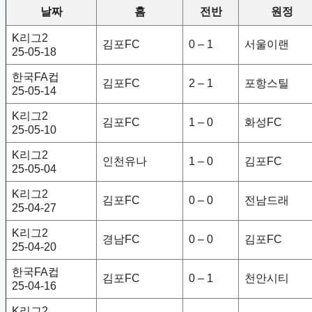
날짜
홈
전반
원정
K리그2
김포FC
0 – 1
서울이랜
25-05-18
한국FA컵
김포FC
2 – 1
포항스틸
25-05-14
K리그2
김포FC
1 – 0
화성FC
25-05-10
K리그2
인천유나
1 – 0
김포FC
25-05-04
K리그2
김포FC
0 – 0
전남드래
25-04-27
K리그2
경남FC
0 – 0
김포FC
25-04-20
한국FA컵
김포FC
0 – 1
천안시티
25-04-16
K리그2