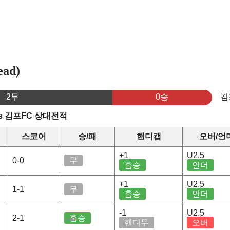
ad)
2무
0승
김
s 김포FC 상대전적
스코어
승/패
핸디캡
오버/언
+1
U2.5
0-0
무
홈승
언더
+1
U2.5
1-1
무
홈승
언더
-1
U2.5
2-1
홈승
핸디무
오버