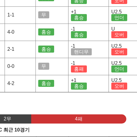
홈승
오버
+1
U2.5
1-1
무
홈승
언더
-1
U
4-0
홈승
홈승
오버
-1
U2.5
2-1
홈승
핸디무
오버
-1
U2.5
0-0
무
홈패
언더
+1
U2.5
4-2
홈승
홈승
오버
2무
4패
C 최근 10경기