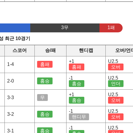
3무
1패
 최근 10경기
스코어
승/패
핸디캡
오버/언
+1
U2.5
1-4
홈패
홈패
오버
-1
U2.5
2-0
홈승
홈승
언더
+1
U2.5
3-3
무
홈승
오버
-1
U2.5
3-2
홈승
핸디무
오버
-1
U2.5
3-1
홈승