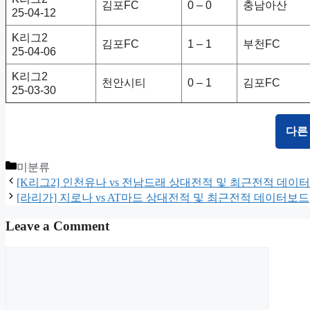
김포FC
0 – 0
충남아산
25-04-12
K리그2
김포FC
1 – 1
부천FC
25-04-06
K리그2
천안시티
0 – 1
김포FC
25-03-30
다른
Categories
미분류
[K리그2] 인천유나 vs 전남드래 상대전적 및 최근전적 데이
[라리가] 지로나 vs AT마드 상대전적 및 최근전적 데이터보드
Leave a Comment
Comment