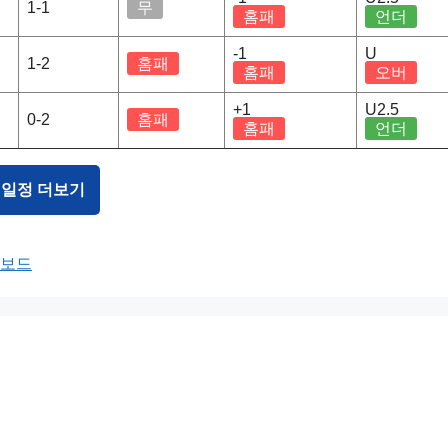
1-1
무
홈패
언더
-1
U
1-2
홈패
홈패
오버
+1
U2.5
0-2
홈패
홈패
언더
 일정 더보기
터보드