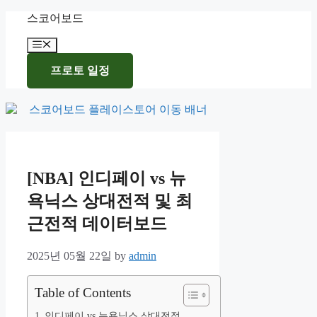
Skip
스코어보드
to
content
Menu
프로토 일정
[NBA] 인디페이 vs 뉴
욕닉스 상대전적 및 최
근전적 데이터보드
2025년 05월 22일
by
admin
Table of Contents
인디페이 vs 뉴욕닉스 상대전적