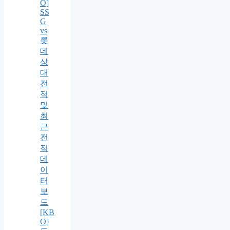
O]
SS
G
vs
롯
데
상
대
전
적
및
최
근
전
적
데
이
터
보
드
[KB
O]