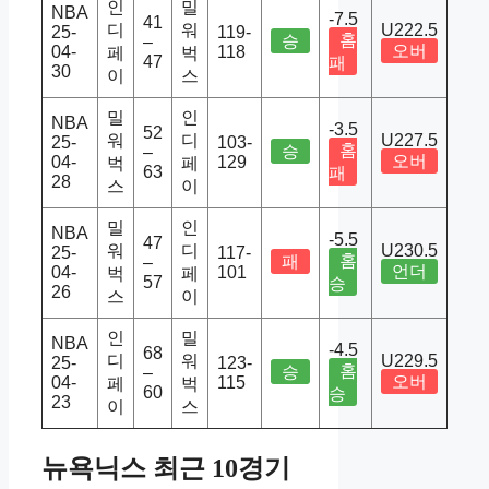
인
밀
NBA
-7.5
41
디
워
U222.5
25-
119-
홈
승
–
오버
04-
118
페
벅
47
패
30
이
스
밀
인
NBA
-3.5
52
워
디
U227.5
25-
103-
홈
승
–
오버
04-
129
벅
페
63
패
28
스
이
밀
인
NBA
-5.5
47
워
디
U230.5
25-
117-
홈
패
–
언더
04-
101
벅
페
57
승
26
스
이
인
밀
NBA
-4.5
68
디
워
U229.5
25-
123-
홈
승
–
오버
04-
115
페
벅
60
승
23
이
스
뉴욕닉스 최근 10경기