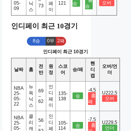
–
오버
05-
121
닉
페
승
73
승
09
스
이
인디페이 최근 10경기
8승
0무
2패
인디페이 최근 10경기
핸
전
원
스코
오버/언
날짜
홈
승/패
디
반
정
어
더
캡
뉴
인
NBA
-4.5
69
욕
디
U222.5
25-
135-
홈
승
–
오버
05-
138
닉
페
62
패
22
스
이
클
인
NBA
-7.5
56
리
디
U229.5
25-
105-
홈
승
–
언더
05-
114
캐
페
52