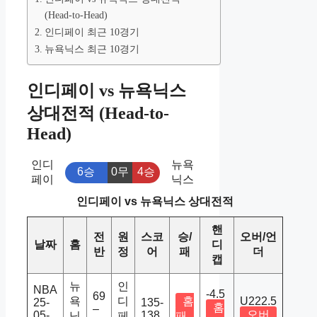
(Head-to-Head)
인디페이 최근 10경기
뉴욕닉스 최근 10경기
인디페이 vs 뉴욕닉스
상대전적 (Head-to-
Head)
인디
뉴욕
6승
0무
4승
페이
닉스
인디페이 vs 뉴욕닉스 상대전적
핸
전
원
스코
승/
오버/언
날짜
홈
디
반
정
어
패
더
캡
뉴
인
NBA
-4.5
69
욕
디
홈
U222.5
25-
135-
홈
–
오버
05-
138
닉
페
패