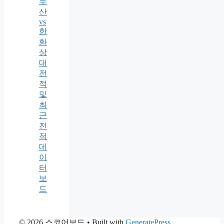
두
산
vs
한
화
상
대
전
적
및
최
근
전
적
데
이
터
보
드
© 2026 스코어보드
• Built with
GeneratePress