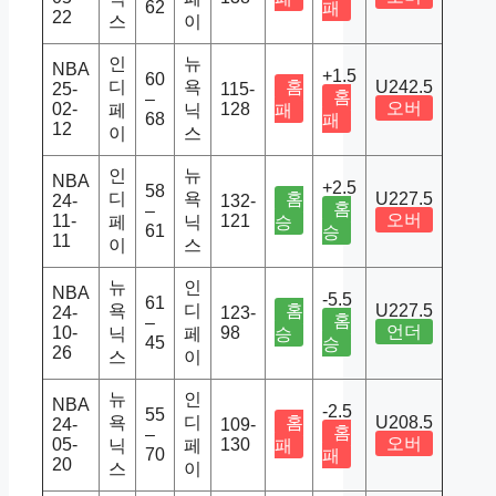
62
패
22
스
이
인
뉴
NBA
+1.5
60
디
욕
홈
U242.5
25-
115-
홈
–
오버
02-
128
페
닉
패
68
패
12
이
스
인
뉴
NBA
+2.5
58
디
욕
홈
U227.5
24-
132-
홈
–
오버
11-
121
페
닉
승
61
승
11
이
스
뉴
인
NBA
-5.5
61
욕
디
홈
U227.5
24-
123-
홈
–
언더
10-
98
닉
페
승
45
승
26
스
이
뉴
인
NBA
-2.5
55
욕
디
홈
U208.5
24-
109-
홈
–
오버
05-
130
닉
페
패
70
패
20
스
이