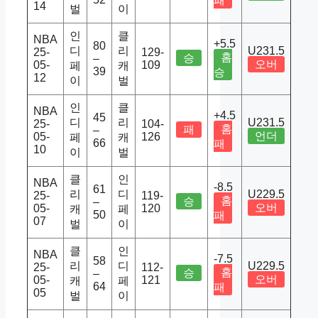
패
14
벌
이
인
클
NBA
+5.5
80
디
리
U231.5
25-
129-
홈
승
–
오버
05-
109
페
캐
39
승
12
이
벌
인
클
NBA
+4.5
45
디
리
U231.5
25-
104-
홈
패
–
언더
05-
126
페
캐
66
패
10
이
벌
클
인
NBA
-8.5
61
리
디
U229.5
25-
119-
홈
승
–
오버
05-
120
캐
페
50
패
07
벌
이
클
인
NBA
-7.5
58
리
디
U229.5
25-
112-
홈
승
–
오버
05-
121
캐
페
64
패
05
벌
이