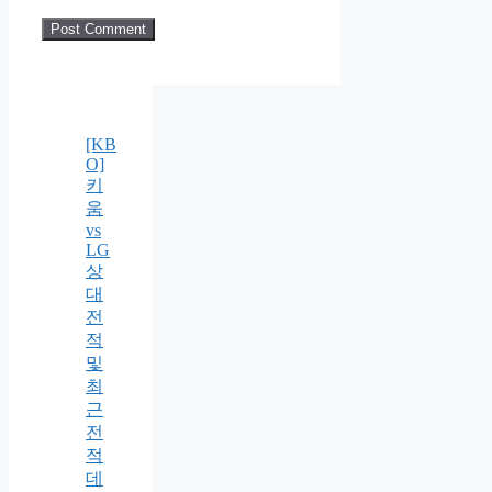
[KB
O]
키
움
vs
LG
상
대
전
적
및
최
근
전
적
데