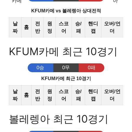
카메
아
KFUM카메 vs 볼레렝아 상대전적
날
전
원
스코
승/
핸디
오버/언
홈
짜
반
정
어
패
캡
더
KFUM카메 최근 10경기
0승
0무
0패
KFUM카메 최근 10경기
날
전
원
스코
승/
핸디
오버/언
홈
짜
반
정
어
패
캡
더
볼레렝아 최근 10경기