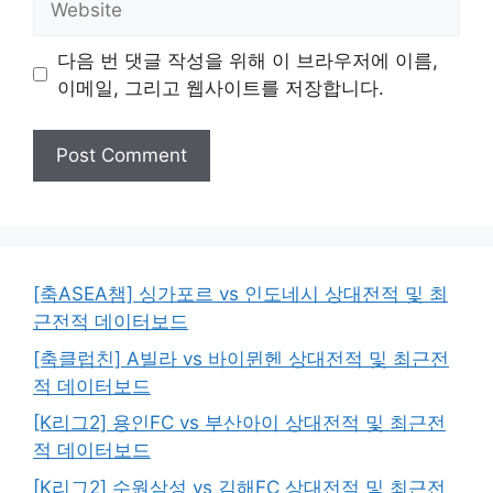
다음 번 댓글 작성을 위해 이 브라우저에 이름,
이메일, 그리고 웹사이트를 저장합니다.
[축ASEA챔] 싱가포르 vs 인도네시 상대전적 및 최
근전적 데이터보드
[축클럽친] A빌라 vs 바이뮌헨 상대전적 및 최근전
적 데이터보드
[K리그2] 용인FC vs 부산아이 상대전적 및 최근전
적 데이터보드
[K리그2] 수원삼성 vs 김해FC 상대전적 및 최근전