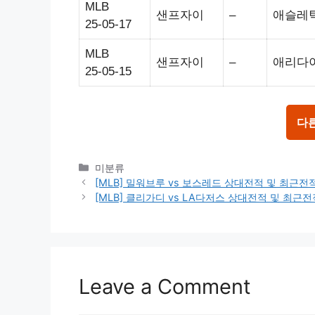
MLB
샌프자이
–
애슬레
25-05-17
MLB
샌프자이
–
애리다
25-05-15
다
Categories
미분류
[MLB] 밀워브루 vs 보스레드 상대전적 및 최근
[MLB] 클리가디 vs LA다저스 상대전적 및 최근
Leave a Comment