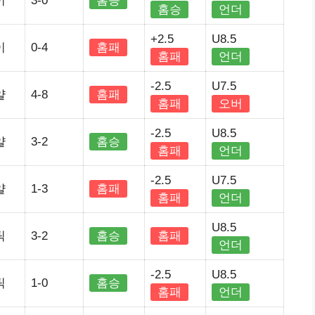
이
3-0
홈승
홈승
언더
+2.5
U8.5
이
0-4
홈패
홈패
언더
-2.5
U7.5
얄
4-8
홈패
홈패
오버
-2.5
U8.5
얄
3-2
홈승
홈패
언더
-2.5
U7.5
얄
1-3
홈패
홈패
언더
U8.5
틱
3-2
홈승
홈패
언더
-2.5
U8.5
틱
1-0
홈승
홈패
언더