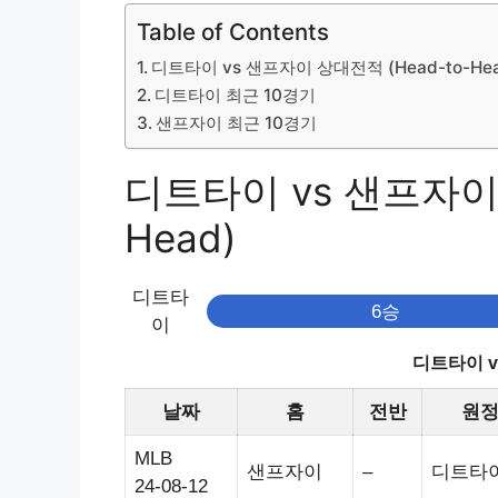
Table of Contents
디트타이 vs 샌프자이 상대전적 (Head-to-Hea
디트타이 최근 10경기
샌프자이 최근 10경기
디트타이 vs 샌프자이 
Head)
디트타
6승
이
디트타이 
날짜
홈
전반
원
MLB
샌프자이
–
디트타
24-08-12