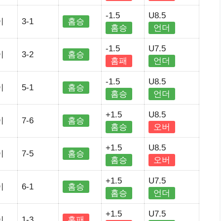
-1.5
U8.5
이
3-1
홈승
홈승
언더
-1.5
U7.5
이
3-2
홈승
홈패
언더
-1.5
U8.5
이
5-1
홈승
홈승
언더
+1.5
U8.5
이
7-6
홈승
홈승
오버
+1.5
U8.5
이
7-5
홈승
홈승
오버
+1.5
U7.5
이
6-1
홈승
홈승
언더
+1.5
U7.5
이
1-3
홈패