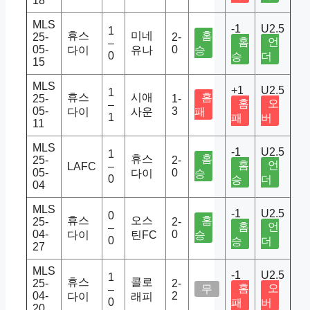
18
MLS
-1
U2.5
1
휴스
미네
홈
25-
2-
홈
언
–
05-
0
다이
유나
승
0
승
더
15
MLS
+1
U2.5
1
휴스
시애
홈
25-
1-
홈
오
–
05-
3
다이
사운
패
1
패
버
11
MLS
-1
U2.5
1
휴스
홈
25-
2-
홈
언
LAFC
–
05-
0
다이
승
0
승
더
04
MLS
-1
U2.5
0
휴스
오스
홈
25-
2-
홈
언
–
04-
0
다이
틴FC
승
0
승
더
27
MLS
-1
U2.5
1
휴스
콜로
25-
2-
홈
오
무
–
04-
2
다이
래피
0
패
버
20