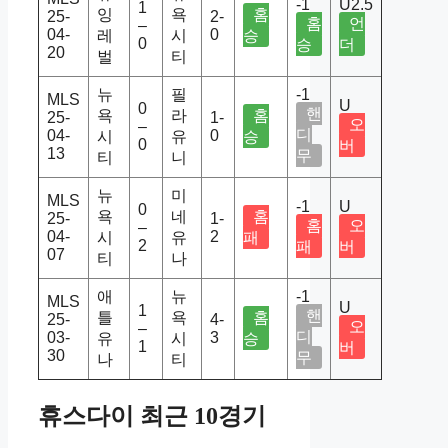
-1
U2.5
1
잉
욕
홈
25-
2-
홈
언
–
04-
0
레
시
승
0
승
더
20
벌
티
뉴
필
-1
MLS
U
0
핸
욕
라
홈
25-
1-
오
–
디
04-
0
시
유
승
0
버
13
무
티
니
뉴
미
MLS
-1
U
0
욕
네
홈
25-
1-
홈
오
–
04-
2
시
유
패
2
패
버
07
티
나
애
뉴
-1
MLS
U
1
핸
틀
욕
홈
25-
4-
오
–
디
03-
3
유
시
승
1
버
30
무
나
티
휴스다이 최근 10경기