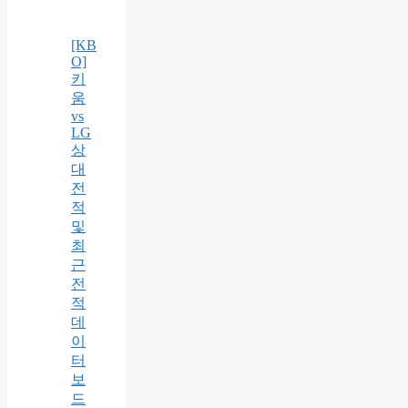
[KB
O]
키
움
vs
LG
상
대
전
적
및
최
근
전
적
데
이
터
보
드