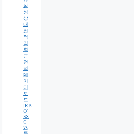
삼
성
상
대
전
적
및
최
근
전
적
데
이
터
보
드
[KB
O]
SS
G
vs
롯