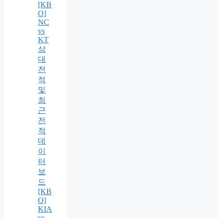
[KB
O]
NC
vs
KT
상
대
전
적
및
최
근
전
적
데
이
터
보
드
[KB
O]
KIA
vs