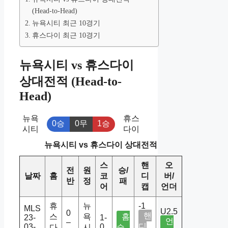
(Head-to-Head)
뉴욕시티 최근 10경기
휴스다이 최근 10경기
뉴욕시티 vs 휴스다이
상대전적 (Head-to-
Head)
뉴욕
휴스
0승
0무
1승
시티
다이
뉴욕시티 vs 휴스다이 상대전적
스
핸
오
전
원
승/
날짜
홈
코
디
버/
반
정
패
어
캡
언더
휴
뉴
-1
MLS
U2.5
0
핸
스
욕
홈
23-
1-
언
–
디
03-
0
다
시
승