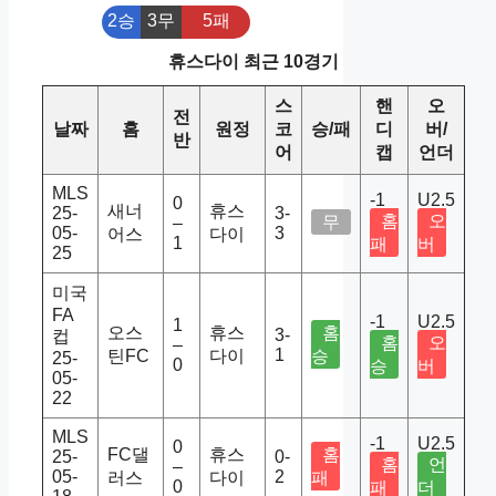
2승
3무
5패
휴스다이 최근 10경기
스
핸
오
전
날짜
홈
원정
코
승/패
디
버/
반
어
캡
언더
MLS
-1
U2.5
0
새너
휴스
25-
3-
홈
오
무
–
05-
3
어스
다이
1
패
버
25
미국
FA
-1
U2.5
1
오스
휴스
홈
3-
컵
홈
오
–
1
틴FC
다이
승
25-
0
승
버
05-
22
MLS
-1
U2.5
0
FC댈
휴스
홈
25-
0-
홈
언
–
05-
2
러스
다이
패
0
패
더