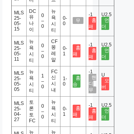
DC
뉴
MLS
-1
U2.5
0
유
욕
25-
0-
홈
언
무
–
나
05-
0
시
0
패
더
15
이
티
뉴
CF
MLS
-1
U2.5
0
몽
욕
홈
25-
0-
홈
언
–
레
05-
1
시
패
0
패
더
11
알
티
뉴
FC
-1
MLS
U
1
신
핸
욕
홈
25-
1-
오
–
시
디
05-
0
시
승
0
버
05
내
무
티
뉴
토
MLS
-1
U2.5
0
욕
홈
론
25-
0-
홈
언
–
04-
1
시
패
토
0
패
더
27
FC
티
뉴
뉴
MLS