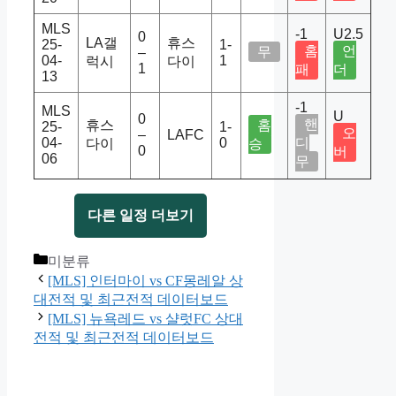
MLS
-1
U2.5
0
LA갤
휴스
25-
1-
홈
언
무
–
04-
1
럭시
다이
1
패
더
13
-1
MLS
U
0
핸
휴스
홈
25-
1-
오
–
LAFC
04-
0
디
다이
승
0
버
06
무
다른 일정 더보기
Categories
미분류
[MLS] 인터마이 vs CF몽레알 상
대전적 및 최근전적 데이터보드
[MLS] 뉴욕레드 vs 샬럿FC 상대
전적 및 최근전적 데이터보드