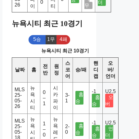
0
더
26
무
이
티
뉴욕시티 최근 10경기
5승
1무
4패
뉴욕시티 최근 10경기
스
핸
오
전
원
날짜
홈
코
승/패
디
버/
반
정
어
캡
언더
뉴
시
MLS
-1
U2.5
0
욕
카
홈
25-
3-
홈
오
–
05-
1
시
파
승
1
승
버
26
티
이
뉴
뉴
MLS
-1
U2.5
1
욕
욕
홈
25-
2-
홈
언
–
05-
0
시
레
승
0
승
더
18
티
드