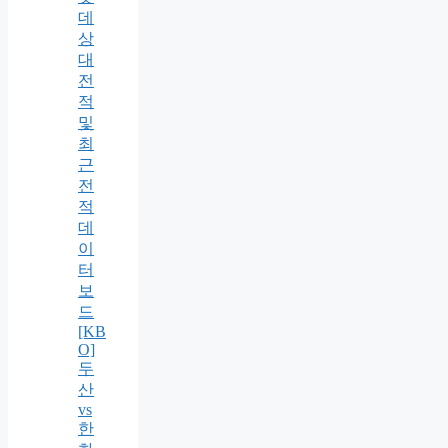
데
상
대
전
적
및
최
근
전
적
데
이
터
보
드
[KB
O]
두
산
vs
한