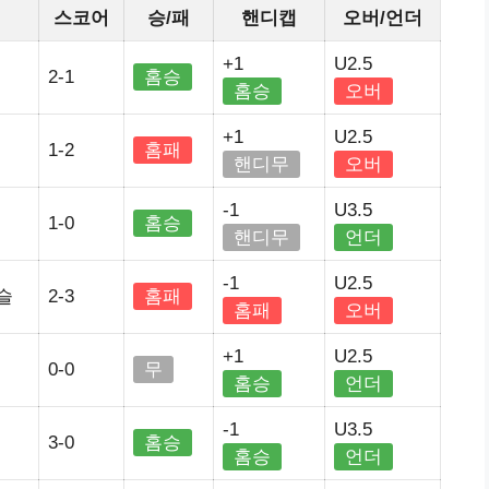
스코어
승/패
핸디캡
오버/언더
+1
U2.5
2-1
홈승
홈승
오버
+1
U2.5
1-2
홈패
핸디무
오버
-1
U3.5
1-0
홈승
핸디무
언더
-1
U2.5
슬
2-3
홈패
홈패
오버
+1
U2.5
0-0
무
홈승
언더
-1
U3.5
3-0
홈승
홈승
언더