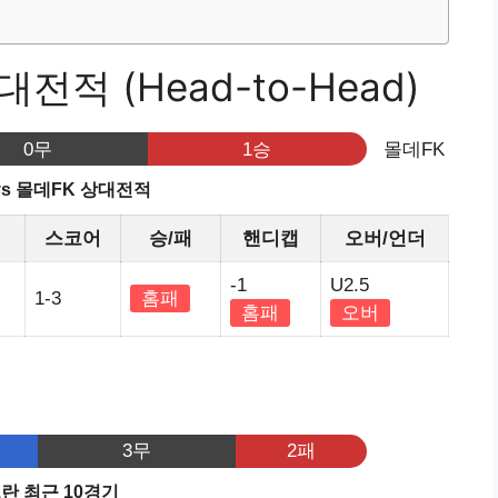
전적 (Head-to-Head)
0무
1승
몰데FK
vs 몰데FK 상대전적
스코어
승/패
핸디캡
오버/언더
-1
U2.5
1-3
홈패
홈패
오버
3무
2패
란 최근 10경기