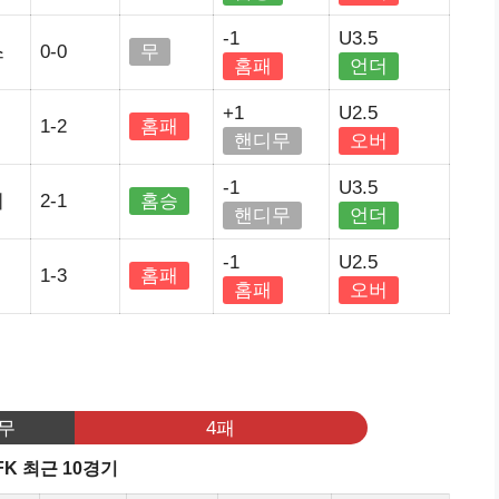
-1
U3.5
스
0-0
무
홈패
언더
+1
U2.5
1-2
홈패
핸디무
오버
-1
U3.5
티
2-1
홈승
핸디무
언더
-1
U2.5
1-3
홈패
홈패
오버
2무
4패
K 최근 10경기