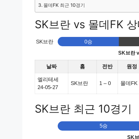
몰데FK 최근 10경기
SK브란 vs 몰데FK 상대
SK브란
0승
SK브란 
날짜
홈
전반
원정
엘리테세
SK브란
1 – 0
몰데FK
24-05-27
SK브란 최근 10경기
5승
SK브