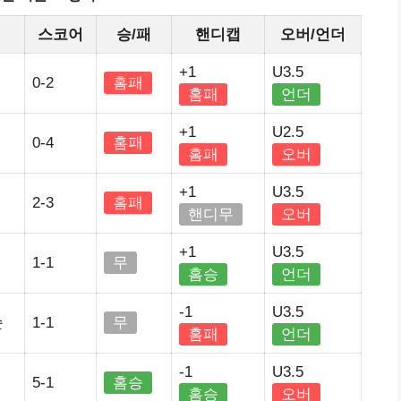
스코어
승/패
핸디캡
오버/언더
+1
U3.5
0-2
홈패
홈패
언더
+1
U2.5
0-4
홈패
홈패
오버
+1
U3.5
2-3
홈패
핸디무
오버
+1
U3.5
1-1
무
홈승
언더
-1
U3.5
순
1-1
무
홈패
언더
-1
U3.5
5-1
홈승
홈승
오버