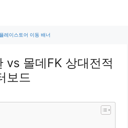
 vs 몰데FK 상대전적
터보드