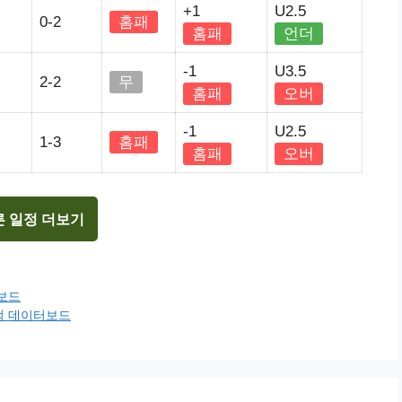
+1
U2.5
0-2
홈패
홈패
언더
-1
U3.5
2-2
무
홈패
오버
-1
U2.5
1-3
홈패
홈패
오버
른 일정 더보기
터보드
전적 데이터보드