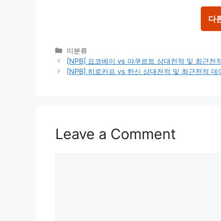
다
Categories
미분류
[NPB] 요코베이 vs 야쿠르트 상대전적 및 최근
[NPB] 히로카프 vs 한신 상대전적 및 최근전적 
Leave a Comment
Comment