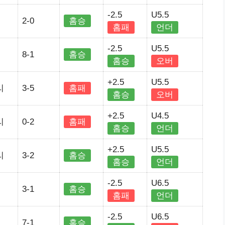
-2.5
U5.5
2-0
홈승
홈패
언더
-2.5
U5.5
8-1
홈승
홈승
오버
+2.5
U5.5
리
3-5
홈패
홈승
오버
+2.5
U4.5
리
0-2
홈패
홈승
언더
+2.5
U5.5
리
3-2
홈승
홈승
언더
-2.5
U6.5
3-1
홈승
홈패
언더
-2.5
U6.5
7-1
홈승