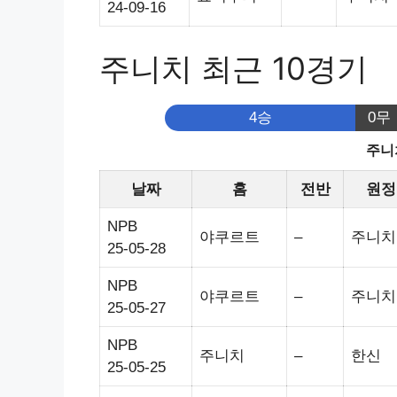
24-09-16
주니치 최근 10경기
4승
0무
주니
날짜
홈
전반
원정
NPB
야쿠르트
–
주니치
25-05-28
NPB
야쿠르트
–
주니치
25-05-27
NPB
주니치
–
한신
25-05-25