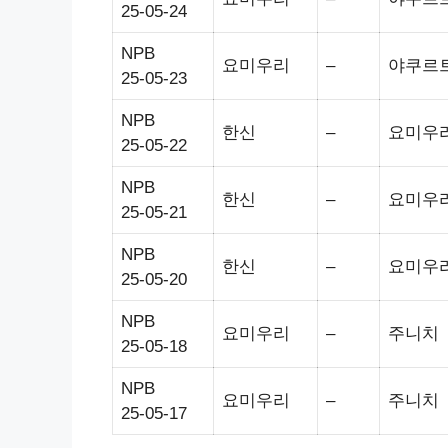
25-05-24
NPB
요미우리
–
야쿠르
25-05-23
NPB
한신
–
요미우
25-05-22
NPB
한신
–
요미우
25-05-21
NPB
한신
–
요미우
25-05-20
NPB
요미우리
–
주니치
25-05-18
NPB
요미우리
–
주니치
25-05-17